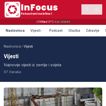
InFocus
Fokusirani na bitno!
⛅
Vitez
13
°C
·
AQI:
DOBAR
Naslovnica
Vijesti
Podcast
Glazba
Zdravlje
Naslovnica
Vijesti
Vijesti
Najnovije vijesti iz zemlje i svijeta
97
članaka