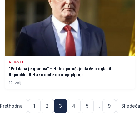
VIJESTI
“Pet dana je granica” – Helez poručuje da će proglasiti
Republiku BiH ako dođe do otcjepljenja
13. velj
...
Prethodna
1
2
3
4
5
9
Sljedeć