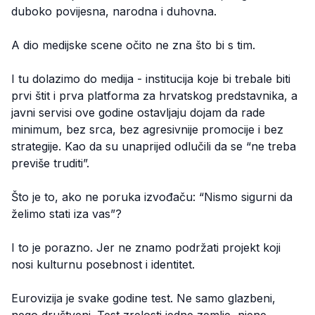
duboko povijesna, narodna i duhovna.
A dio medijske scene očito ne zna što bi s tim.
I tu dolazimo do medija - institucija koje bi trebale biti
prvi štit i prva platforma za hrvatskog predstavnika, a
javni servisi ove godine ostavljaju dojam da rade
minimum, bez srca, bez agresivnije promocije i bez
strategije. Kao da su unaprijed odlučili da se “ne treba
previše truditi”.
Što je to, ako ne poruka izvođaču: “Nismo sigurni da
želimo stati iza vas”?
I to je porazno. Jer ne znamo podržati projekt koji
nosi kulturnu posebnost i identitet.
Eurovizija je svake godine test. Ne samo glazbeni,
nego društveni. Test zrelosti jedne zemlje, njene