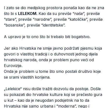
I zato se dio medijskog prostora ponaša kao da ne zna
što bi s
LELEKOM
. Kao da su previše “naše”, previše
“stare”, previše “narodne”, previše “katoličke”, previše
“bosanske”, previše “identitetske”.
A upravo je to ono što bi trebalo biti bogatstvo.
Jer ako Hrvatska ne smije javno podržati pjesmu koja
govori o vlastitoj tradiciji i o duhovnosti jednog dijela
hrvatskog naroda, onda je problem puno veći od
Eurovizije.
Onda je problem u tome što smo postali društvo koje
se srami vlastitih korijena.
„Lelekice“ nisu došle tražiti dozvolu da postoje. Došle
su pokazati dio hrvatske kulture koji se prečesto gura
u kut – kao da je neugodan podsjetnik na to da
Hrvatska nije samo urbana i “moderna”, nego i