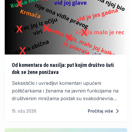
Od komentara do nasilja: put kojim društvo šuti
dok se žene ponižava
Seksistički i uvredljivi komentari upućeni
političarkama i ženama na javnim funkcijama na
društvenim mrežama postali su svakodnevna
pojava u Bosni i Hercegovini. Umjesto rasprave
15. ožu 2026.
Pročitaj više
o njihovom radu, žene u javnom prostoru često
su izložene primitivnim uvredama, ponižavanju i
seksualiziranim opaskama koje najčešće dolaze