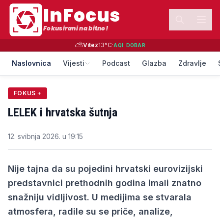
InFocus
Fokusirani na bitno!
⛅
Vitez
13
°C
·
AQI:
DOBAR
Naslovnica
Vijesti
Podcast
Glazba
Zdravlje
FOKUS +
LELEK i hrvatska šutnja
12. svibnja 2026. u 19:15
Nije tajna da su pojedini hrvatski eurovizijski
predstavnici prethodnih godina imali znatno
snažniju vidljivost. U medijima se stvarala
atmosfera, radile su se priče, analize,