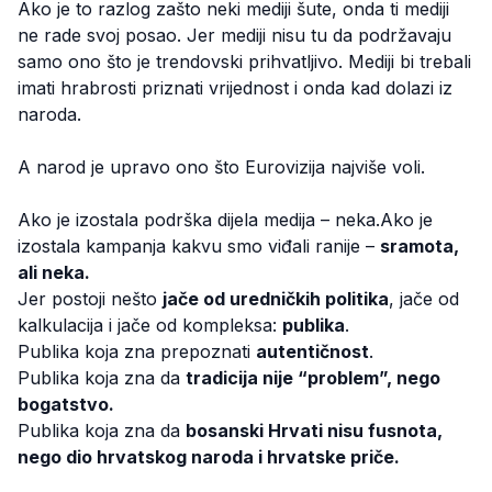
Ako je to razlog zašto neki mediji šute, onda ti mediji
ne rade svoj posao. Jer mediji nisu tu da podržavaju
samo ono što je trendovski prihvatljivo. Mediji bi trebali
imati hrabrosti priznati vrijednost i onda kad dolazi iz
naroda.
A narod je upravo ono što Eurovizija najviše voli.
Ako je izostala podrška dijela medija – neka.Ako je
izostala kampanja kakvu smo viđali ranije –
sramota,
ali neka.
Jer postoji nešto
jače od uredničkih politika
, jače od
kalkulacija i jače od kompleksa:
publika
.
Publika koja zna prepoznati
autentičnost
.
Publika koja zna da
tradicija nije “problem”, nego
bogatstvo.
Publika koja zna da
bosanski Hrvati nisu fusnota,
nego dio hrvatskog naroda i hrvatske priče.