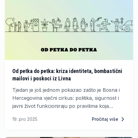
iz anonimnih ili poluanonimnih profila.
Od petka do petka: kriza identiteta, bombastični
mailovi i poskoci iz Livna
Tjedan je još jednom pokazao zašto je Bosna i
Hercegovina vječni cirkus: politika, sigurnost i
javni život funkcioniraju po pravilima koja
mijenjaju oblik brže nego što Kovačević mijenja
19. pro 2025.
Pročitaj više
svoj „identitet“.