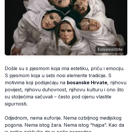
EurovisionSite
Došle su s pjesmom koja ima estetiku, priču i emociju.
S pjesmom koja u sebi nosi elemente tradicije. S
motivima koji podsjećaju na
bosanske Hrvate
, njihovu
povijest, njihovu duhovnost, njihovu kulturu i ono što
su stoljećima sačuvali – često pod cijenu vlastite
sigurnosti.
Odjednom, nema euforije. Nema ozbiljnog medijskog
pogona. Nema istog žara. Nema istog “hajpa”. Kao da
je netko zaključio da je priča nezgodna.