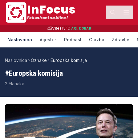
InFocus
Fokusirani na bitno!
⛅
Vitez
13
°C
·
AQI:
DOBAR
Naslovnica
Vijesti
Podcast
Glazba
Zdravlje
Naslovnica
Oznake
Europska komisija
#
Europska komisija
2
članaka