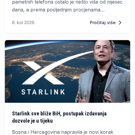
pametnih telefona ostalo je nešto više od mjesec
dana, a prema posljednjim procjenama
analitičara, iPhone 18 Pro mogao bi stići uz
6. kol 2026.
Pročitaj više
osjetno višu cijenu. Očekuje se da će Apple
novu seriju predstaviti tijekom rujna.
Starlink sve bliže BiH, postupak izdavanja
dozvole je u tijeku
Bosna i Hercegovina napravila je novi korak