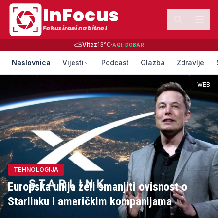
InFocus
Fokusirani na bitno!
⛅
Vitez
13
°C
·
AQI:
DOBAR
Naslovnica
Vijesti
Podcast
Glazba
Zdravlje
WEB
TEHNOLOGIJA
Europska unija želi smanjiti ovisnost o
Starlinku i američkim kompanijama