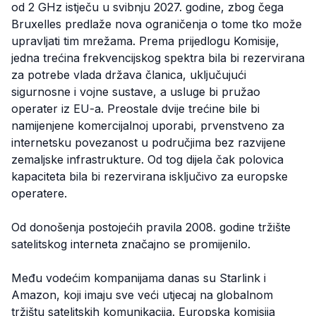
od 2 GHz istječu u svibnju 2027. godine, zbog čega
Bruxelles predlaže nova ograničenja o tome tko može
upravljati tim mrežama. Prema prijedlogu Komisije,
jedna trećina frekvencijskog spektra bila bi rezervirana
za potrebe vlada država članica, uključujući
sigurnosne i vojne sustave, a usluge bi pružao
operater iz EU-a. Preostale dvije trećine bile bi
namijenjene komercijalnoj uporabi, prvenstveno za
internetsku povezanost u područjima bez razvijene
zemaljske infrastrukture. Od tog dijela čak polovica
kapaciteta bila bi rezervirana isključivo za europske
operatere.
Od donošenja postojećih pravila 2008. godine tržište
satelitskog interneta značajno se promijenilo.
Među vodećim kompanijama danas su Starlink i
Amazon, koji imaju sve veći utjecaj na globalnom
tržištu satelitskih komunikacija. Europska komisija