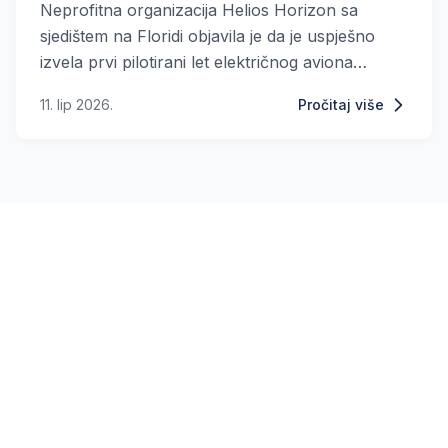
Neprofitna organizacija Helios Horizon sa
sjedištem na Floridi objavila je da je uspješno
izvela prvi pilotirani let električnog aviona
pogonjenog baterijama s čvrstim elektrolitom,
11. lip 2026.
Pročitaj više
tehnologijom koja bi mogla značajno unaprijediti
budućnost električne avijacije.