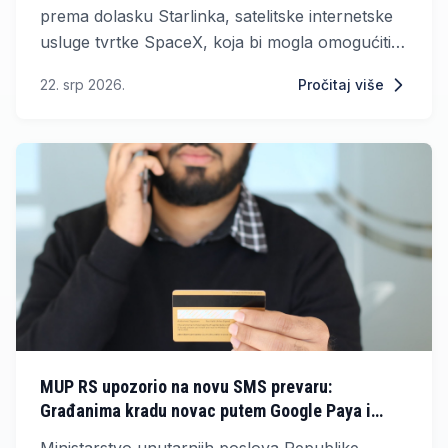
prema dolasku Starlinka, satelitske internetske
usluge tvrtke SpaceX, koja bi mogla omogućiti
brzi internet i u najudaljenijim dijelovima zemlje.
22. srp 2026.
Pročitaj više
MUP RS upozorio na novu SMS prevaru:
Građanima kradu novac putem Google Paya i
Apple Paya
Ministarstvo unutarnjih poslova Republike