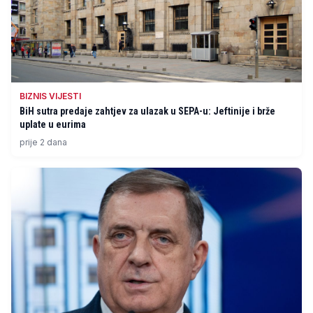
BIZNIS VIJESTI
BiH sutra predaje zahtjev za ulazak u SEPA-u: Jeftinije i brže
uplate u eurima
prije 2 dana