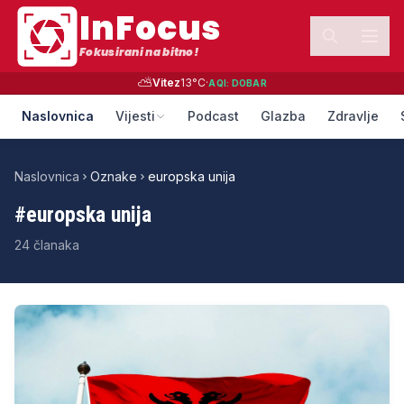
InFocus
Fokusirani na bitno!
⛅
Vitez
13
°C
·
AQI:
DOBAR
Naslovnica
Vijesti
Podcast
Glazba
Zdravlje
Naslovnica
Oznake
europska unija
#
europska unija
24
članaka