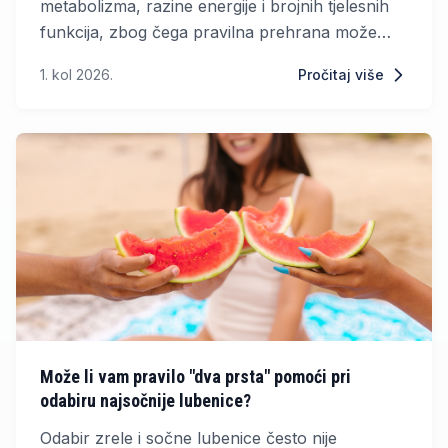
metabolizma, razine energije i brojnih tjelesnih
funkcija, zbog čega pravilna prehrana može
značajno utjecati na njezin rad. Simptomi poput
1. kol 2026.
Pročitaj više
umora, usporenog metabolizma, promjena
tjelesne težine ili poteškoća s koncentracijom
mogu biti povezani s poremećajima rada ove
žlijezde.
Može li vam pravilo "dva prsta" pomoći pri
odabiru najsočnije lubenice?
Odabir zrele i sočne lubenice često nije