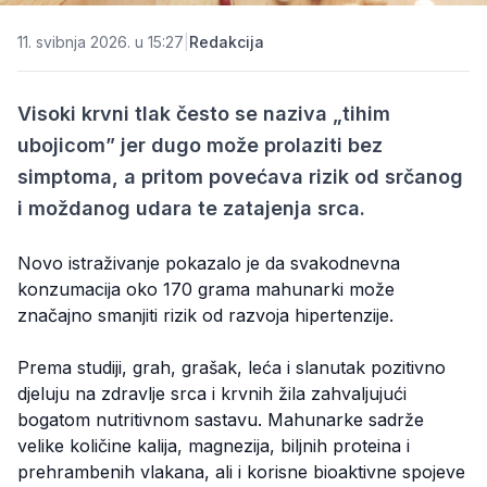
11. svibnja 2026. u 15:27
|
Redakcija
Visoki krvni tlak često se naziva „tihim
ubojicom” jer dugo može prolaziti bez
simptoma, a pritom povećava rizik od srčanog
i moždanog udara te zatajenja srca.
Novo istraživanje pokazalo je da svakodnevna
konzumacija oko 170 grama mahunarki može
značajno smanjiti rizik od razvoja hipertenzije.
Prema studiji, grah, grašak, leća i slanutak pozitivno
djeluju na zdravlje srca i krvnih žila zahvaljujući
bogatom nutritivnom sastavu. Mahunarke sadrže
velike količine kalija, magnezija, biljnih proteina i
prehrambenih vlakana, ali i korisne bioaktivne spojeve