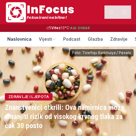
InFocus
Fokusirani na bitno!
⛅
Vitez
13
°C
·
AQI:
DOBAR
Naslovnica
Vijesti
Podcast
Glazba
Zdravlje
Foto:
Towfiqu Barbhuiya
/
Pexels
ZDRAVLJE I LJEPOTA
Znanstvenici otkrili: Ova namirnica može
smanjiti rizik od visokog krvnog tlaka za
čak 30 posto