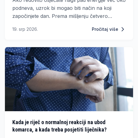
podneva, uzrok bi mogao biti način na koji
započinjete dan. Prema mišljenju četvero
endokrinologa, ispijanje kave na prazan želudac
19. srp 2026.
Pročitaj više
može pridonijeti umoru, razdražljivosti i
oscilacijama razine šećera u krvi.
Kada je riječ o normalnoj reakciji na ubod
komarca, a kada treba posjetiti liječnika?