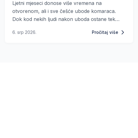
Ljetni mjeseci donose više vremena na
otvorenom, ali i sve češće ubode komaraca.
Dok kod nekih ljudi nakon uboda ostane tek
mali trag, drugi razviju velike, crvene i izrazito
6. srp 2026.
Pročitaj više
svrbljive otekline koje mogu potrajati nekoliko
dana.