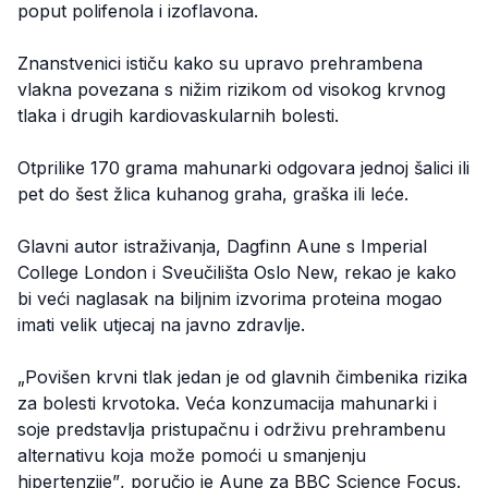
poput polifenola i izoflavona.
Znanstvenici ističu kako su upravo prehrambena
vlakna povezana s nižim rizikom od visokog krvnog
tlaka i drugih kardiovaskularnih bolesti.
Otprilike 170 grama mahunarki odgovara jednoj šalici ili
pet do šest žlica kuhanog graha, graška ili leće.
Glavni autor istraživanja, Dagfinn Aune s Imperial
College London i Sveučilišta Oslo New, rekao je kako
bi veći naglasak na biljnim izvorima proteina mogao
imati velik utjecaj na javno zdravlje.
„Povišen krvni tlak jedan je od glavnih čimbenika rizika
za bolesti krvotoka. Veća konzumacija mahunarki i
soje predstavlja pristupačnu i održivu prehrambenu
alternativu koja može pomoći u smanjenju
hipertenzije”
, poručio je Aune za BBC Science Focus.