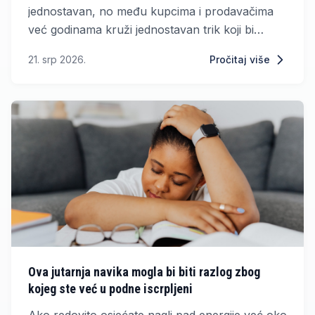
jednostavan, no među kupcima i prodavačima
već godinama kruži jednostavan trik koji bi
mogao pomoći pri kupnji.
21. srp 2026.
Pročitaj više
Ova jutarnja navika mogla bi biti razlog zbog
kojeg ste već u podne iscrpljeni
Ako redovito osjećate nagli pad energije već oko