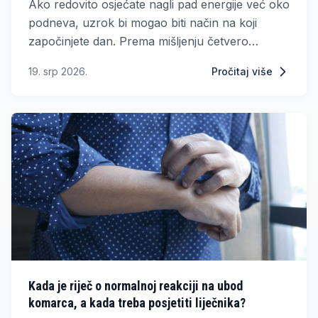
Ako redovito osjećate nagli pad energije već oko
podneva, uzrok bi mogao biti način na koji
započinjete dan. Prema mišljenju četvero
endokrinologa, ispijanje kave na prazan želudac
19. srp 2026.
Pročitaj više
može pridonijeti umoru, razdražljivosti i
oscilacijama razine šećera u krvi.
Kada je riječ o normalnoj reakciji na ubod
komarca, a kada treba posjetiti liječnika?