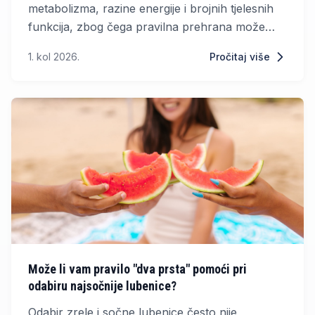
metabolizma, razine energije i brojnih tjelesnih
funkcija, zbog čega pravilna prehrana može
značajno utjecati na njezin rad. Simptomi poput
1. kol 2026.
Pročitaj više
umora, usporenog metabolizma, promjena
tjelesne težine ili poteškoća s koncentracijom
mogu biti povezani s poremećajima rada ove
žlijezde.
Može li vam pravilo "dva prsta" pomoći pri
odabiru najsočnije lubenice?
Odabir zrele i sočne lubenice često nije