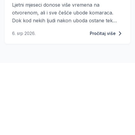
Ljetni mjeseci donose više vremena na
otvorenom, ali i sve češće ubode komaraca.
Dok kod nekih ljudi nakon uboda ostane tek
mali trag, drugi razviju velike, crvene i izrazito
6. srp 2026.
Pročitaj više
svrbljive otekline koje mogu potrajati nekoliko
dana.