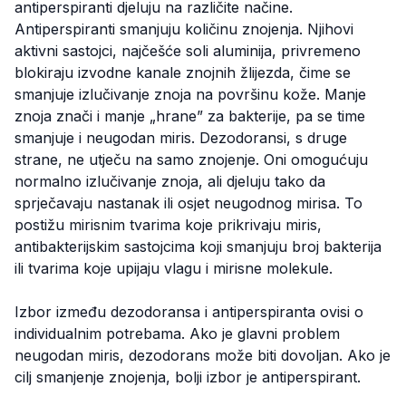
antiperspiranti djeluju na različite načine.
Antiperspiranti smanjuju količinu znojenja. Njihovi
aktivni sastojci, najčešće soli aluminija, privremeno
blokiraju izvodne kanale znojnih žlijezda, čime se
smanjuje izlučivanje znoja na površinu kože. Manje
znoja znači i manje „hrane” za bakterije, pa se time
smanjuje i neugodan miris. Dezodoransi, s druge
strane, ne utječu na samo znojenje. Oni omogućuju
normalno izlučivanje znoja, ali djeluju tako da
sprječavaju nastanak ili osjet neugodnog mirisa. To
postižu mirisnim tvarima koje prikrivaju miris,
antibakterijskim sastojcima koji smanjuju broj bakterija
ili tvarima koje upijaju vlagu i mirisne molekule.
Izbor između dezodoransa i antiperspiranta ovisi o
individualnim potrebama. Ako je glavni problem
neugodan miris, dezodorans može biti dovoljan. Ako je
cilj smanjenje znojenja, bolji izbor je antiperspirant.