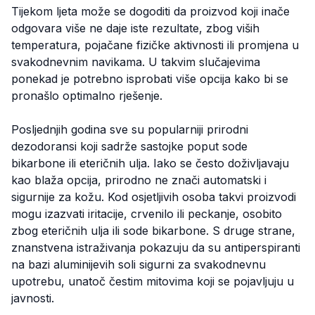
Tijekom ljeta može se dogoditi da proizvod koji inače
odgovara više ne daje iste rezultate, zbog viših
temperatura, pojačane fizičke aktivnosti ili promjena u
svakodnevnim navikama. U takvim slučajevima
ponekad je potrebno isprobati više opcija kako bi se
pronašlo optimalno rješenje.
Posljednjih godina sve su popularniji prirodni
dezodoransi koji sadrže sastojke poput sode
bikarbone ili eteričnih ulja. Iako se često doživljavaju
kao blaža opcija, prirodno ne znači automatski i
sigurnije za kožu. Kod osjetljivih osoba takvi proizvodi
mogu izazvati iritacije, crvenilo ili peckanje, osobito
zbog eteričnih ulja ili sode bikarbone. S druge strane,
znanstvena istraživanja pokazuju da su antiperspiranti
na bazi aluminijevih soli sigurni za svakodnevnu
upotrebu, unatoč čestim mitovima koji se pojavljuju u
javnosti.