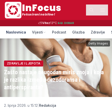
InFocus
Fokusirani na bitno!
⛅
Vitez
13
°C
·
AQI:
DOBAR
Naslovnica
Vijesti
Podcast
Glazba
Zdravlje
Getty Images
ZDRAVLJE I LJEPOTA
Zašto nastaje neugodan miris znoja i koja
je razlika između dezodoransa i
antiperspiranta?
2. lipnja 2026. u 15:12
|
Redakcija