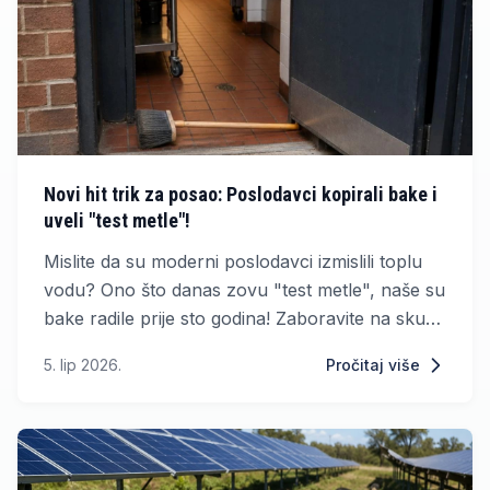
Novi hit trik za posao: Poslodavci kopirali bake i
uveli "test metle"!
Mislite da su moderni poslodavci izmislili toplu
vodu? Ono što danas zovu "test metle", naše su
bake radile prije sto godina! Zaboravite na skupe
diplome i ušminkane životopise, na kraju dana,
5. lip 2026.
Pročitaj više
sve se svodi na ono što nosite iz kuće.