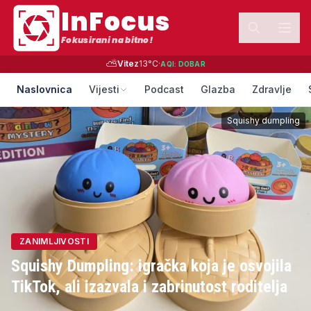
InFocus
Fokusirani na bitno!
⛅
Vitez
13
°C
·
AQI:
DOBAR
Naslovnica
Vijesti
Podcast
Glazba
Zdravlje
Squishy dumpling
ZANIMLJIVOSTI
Squishy Dumpling: igračka koja je osvojila
TikTok, ali izazvala i zabrinutost roditelja