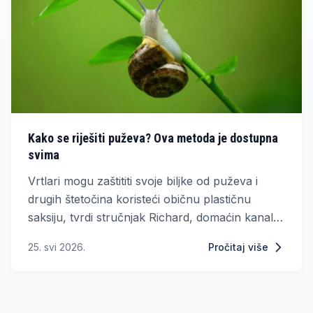
Kako se riješiti puževa? Ova metoda je dostupna
svima
Vrtlari mogu zaštititi svoje biljke od puževa i
drugih štetočina koristeći običnu plastičnu
saksiju, tvrdi stručnjak Richard, domaćin kanala
Sheffield Made Gardens i Sheffield Made Plants
25. svi 2026.
Pročitaj više
na YouTubeu.