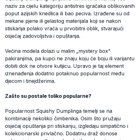
naziv za cijelu kategoriju antistres igračaka oblikovanih
poput azijskih knedlica ili bao peciva. Izrađene su od
mekane pjene ili gelastog materijala koji se nakon
stiskanja polako vraća u prvobitni oblik, stvarajući
osjećaj zadovoljstva i opuštanja.
Većina modela dolazi u malim „mystery box“
pakiranjima, pa kupci ne znaju koju će boju ili varijantu
dobiti dok ne otvore kutijicu. Upravo je taj element
iznenađenja dodatno potaknuo popularnost među
djecom i tinejdžerima.
Zašto su postale toliko popularne?
Popularnost Squishy Dumplinga temelji se na
kombinaciji nekoliko čimbenika. Osim što pružaju
osjećaj opuštanja pri stiskanju, izgledaju simpatično i
kolekcionarski privlačno. Dodatnu draž donose