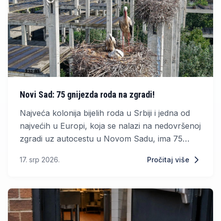
Novi Sad: 75 gnijezda roda na zgradi!
Najveća kolonija bijelih roda u Srbiji i jedna od
najvećih u Europi, koja se nalazi na nedovršenoj
zgradi uz autocestu u Novom Sadu, ima 75
aktivnih gnijezda, objavilo je Društvo za zaštitu i
17. srp 2026.
Pročitaj više
proučavanje ptica (DZPPS).