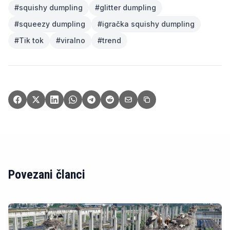
#
squishy dumpling
#
glitter dumpling
#
squeezy dumpling
#
igračka squishy dumpling
#
Tik tok
#
viralno
#
trend
Povezani članci