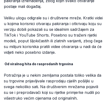
pakiranja iznenađenja, zbog kojih svako otvaranje
postaje mali događaj.
Veliku ulogu odigrale su i društvene mreže. Kratki videi
u kojima korisnici otvaraju pakiranja i otkrivaju koju su
verziju dobili pokazali su se idealnim sadržajem za
TikTok i YouTube Shorts. Posebno su traženi rijetki
modeli, poput šljokičastih ili zlatnih varijanti, zbog čega
su milijuni korisnika pratili videe otvaranja u nadi da će
vidjeti neko posebno izdanje.
Od viralnog hita do rasprodanih trgovina
Potražnja je u nekim zemljama postala toliko velika da
su trgovine prijavljivale rasprodaju cijelih pošiljki u
svega nekoliko sati. Na društvenim mrežama pojavili
su se i preprodavači koji su rijetke primjerke nudili po
višestruko većim cijenama od originalnih.