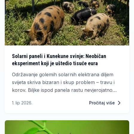
Solarni paneli i Kunekune svinje: Neobičan
eksperiment koji je uštedio tisuće eura
Održavanje golemih solarnih elektrana diljem
svijeta skriva bizaran i skup problem – travu i
korov. Biljke ispod panela rastu nevjerojatno
brzo, blokiraju sunčevu svjetlost i drastično
1. lip 2026.
Pročitaj više
smanjuju proizvodnju struje. Tradicionalna
rješenja poput teških strojeva ili agresivnih
herbicida ne samo da koštaju bogatstvo, već
nose stalni rizik od oštećenja skupih instalacija.