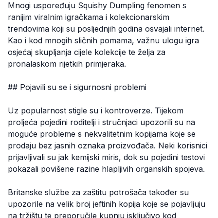
Mnogi uspoređuju Squishy Dumpling fenomen s
ranijim viralnim igračkama i kolekcionarskim
trendovima koji su posljednjih godina osvajali internet.
Kao i kod mnogih sličnih pomama, važnu ulogu igra
osjećaj skupljanja cijele kolekcije te želja za
pronalaskom rijetkih primjeraka.
## Pojavili su se i sigurnosni problemi
Uz popularnost stigle su i kontroverze. Tijekom
proljeća pojedini roditelji i stručnjaci upozorili su na
moguće probleme s nekvalitetnim kopijama koje se
prodaju bez jasnih oznaka proizvođača. Neki korisnici
prijavljivali su jak kemijski miris, dok su pojedini testovi
pokazali povišene razine hlapljivih organskih spojeva.
Britanske službe za zaštitu potrošača također su
upozorile na velik broj jeftinih kopija koje se pojavljuju
na tržištu te preporučile kupnju isključivo kod