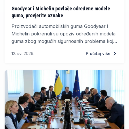
Goodyear i Michelin povlače određene modele
guma, provjerite oznake
Proizvođači automobilskih guma Goodyear i
Michelin pokrenuli su opoziv određenih modela
guma zbog mogućih sigurnosnih problema koji
bi u najgorem slučaju mogli dovesti do gubitka
12. svi 2026.
Pročitaj više
kontrole nad vozilom.