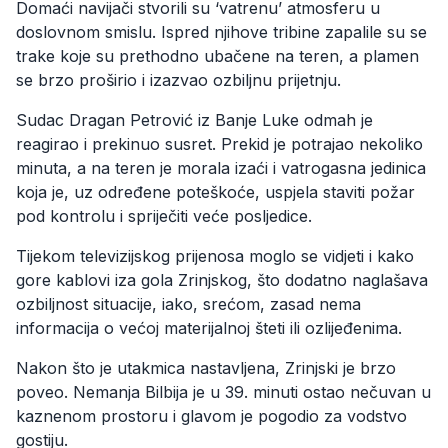
Domaći navijači stvorili su ‘vatrenu’ atmosferu u
doslovnom smislu. Ispred njihove tribine zapalile su se
trake koje su prethodno ubačene na teren, a plamen
se brzo proširio i izazvao ozbiljnu prijetnju.
Sudac Dragan Petrović iz Banje Luke odmah je
reagirao i prekinuo susret. Prekid je potrajao nekoliko
minuta, a na teren je morala izaći i vatrogasna jedinica
koja je, uz određene poteškoće, uspjela staviti požar
pod kontrolu i spriječiti veće posljedice.
Tijekom televizijskog prijenosa moglo se vidjeti i kako
gore kablovi iza gola Zrinjskog, što dodatno naglašava
ozbiljnost situacije, iako, srećom, zasad nema
informacija o većoj materijalnoj šteti ili ozlijeđenima.
Nakon što je utakmica nastavljena, Zrinjski je brzo
poveo. Nemanja Bilbija je u 39. minuti ostao nečuvan u
kaznenom prostoru i glavom je pogodio za vodstvo
gostiju.