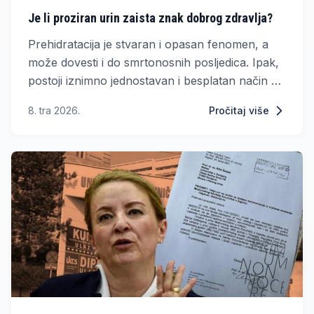
Je li proziran urin zaista znak dobrog zdravlja?
Prehidratacija je stvaran i opasan fenomen, a
može dovesti i do smrtonosnih posljedica. Ipak,
postoji iznimno jednostavan i besplatan način da
provjerite unosite li previše ili premalo tekućine.
8. tra 2026.
Pročitaj više