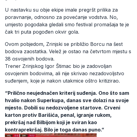
U nastavku su obje ekipe imale pregršt prilika za
poravnanje, odnosno za povećanje vodstva. No,
umjesto pogodaka gledali smo festival promašaja te je
čak tri puta pogođen okvir gola.
Ovom pobjedom, Zrinjski se približio Borcu na šest
bodova zaostatka. Velež je ostao na četvrtom mjestu s
38 osvojenih bodova.
Trener Zrinjskog Igor Štimac bio je zadovoljan
osvojenim bodovima, ali nije skrivao nezadovoljstvo
suđenjem, koje je nakon utakmice oštro kritizirao.
“Prilično neujednačen kriterij suđenja. Ono što sam
hvalio nakon Superkupa, danas sve dolazi na svoje
mjesto. Dobili su nedozvoljene startove. Crveni
karton protiv Barišića, penal, igranje rukom,
prekršaj nad Bilbijom koji je sviran kao
kontraprekršaj. Bilo je toga danas puno.”