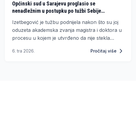
Općinski sud u Sarajevu proglasio se
nenadležnim u postupku po tužbi Sebije
Izetbegović protiv UNSA
Izetbegović je tužbu podnijela nakon što su joj
oduzeta akademska zvanja magistra i doktora u
procesu u kojem je utvrđeno da nije stekla
zvanje magistra, zbog čega su joj poništene i
6. tra 2026.
Pročitaj više
kasnije stečene titule. Nakon što su održana
ročišta, Općinski sud je odlučio da nije nadležan
za ovaj predmet i slučaj je proslijedio
Kantonalnom sudu u Sarajevu, na Odjeljenje za
upravne sporove.