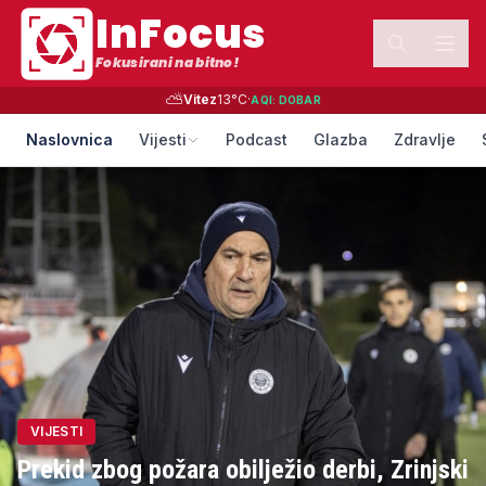
InFocus
Fokusirani na bitno!
⛅
Vitez
13
°C
·
AQI:
DOBAR
Naslovnica
Vijesti
Podcast
Glazba
Zdravlje
VIJESTI
Prekid zbog požara obilježio derbi, Zrinjski