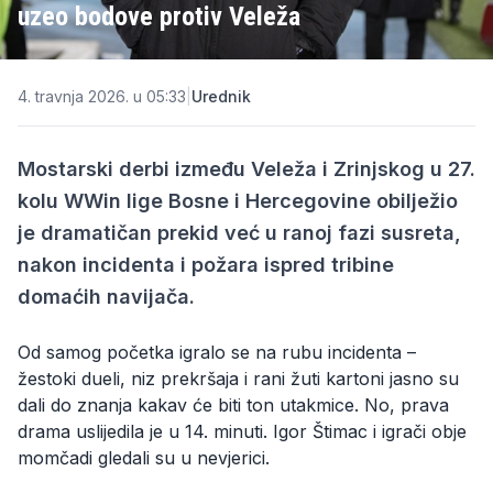
uzeo bodove protiv Veleža
4. travnja 2026. u 05:33
|
Urednik
Mostarski derbi između Veleža i Zrinjskog u 27.
kolu WWin lige Bosne i Hercegovine obilježio
je dramatičan prekid već u ranoj fazi susreta,
nakon incidenta i požara ispred tribine
domaćih navijača.
Od samog početka igralo se na rubu incidenta –
žestoki dueli, niz prekršaja i rani žuti kartoni jasno su
dali do znanja kakav će biti ton utakmice. No, prava
drama uslijedila je u 14. minuti. Igor Štimac i igrači obje
momčadi gledali su u nevjerici.