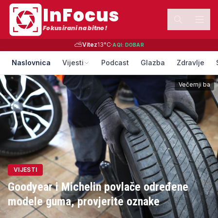
InFocus
Fokusirani na bitno!
⛅
Vitez
13
°C
·
AQI:
DOBAR
Naslovnica
Vijesti
Podcast
Glazba
Zdravlje
Večernji ba
VIJESTI
Goodyear i Michelin povlače određene
modele guma, provjerite oznake