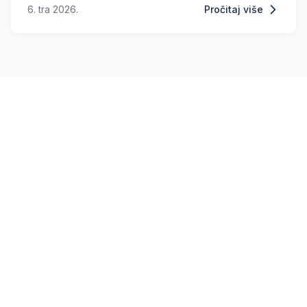
6. tra 2026.
Pročitaj više
kasnije stečene titule. Nakon što su održana
ročišta, Općinski sud je odlučio da nije nadležan
za ovaj predmet i slučaj je proslijedio
Kantonalnom sudu u Sarajevu, na Odjeljenje za
upravne sporove.