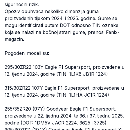
sigurnosni rizik.
Opoziv obuhvaća nekoliko dimenzija guma
proizvedenih tijekom 2024. i 2025. godine. Gume se
mogu identificirati putem DOT odnosno TIN oznake
koja se nalazi na bočnoj strani gume, prenosi Fenix-
magazin.
Pogođeni modeli su:
295/30ZR22 103Y Eagle F1 Supersport, proizvedene u
12. tjednu 2024. godine (TIN: 1L1K8 JB1R 1224)
315/30ZR22 107Y Eagle F1 Supersport, proizvedene u
12. tjednu 2024. godine (TIN: 1L1HA JC1R 1224)
255/35ZR20 (97Y) Goodyear Eagle F1 Supersport,
proizvedene u 22. tjednu 2024. te 36. i 37. tjednu 2025.
godine (DOT: 1DM5V JACR 2224, 3625 i 3725)
305/30ZR21 (104Y) Goodyear Eagle F1 Supersport XL,