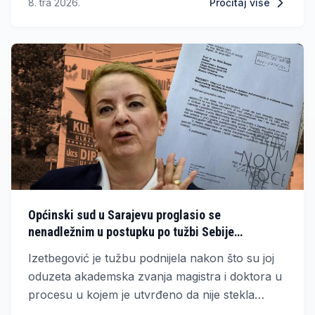
8. tra 2026.
Pročitaj više
Općinski sud u Sarajevu proglasio se
nenadležnim u postupku po tužbi Sebije
Izetbegović protiv UNSA
Izetbegović je tužbu podnijela nakon što su joj
oduzeta akademska zvanja magistra i doktora u
procesu u kojem je utvrđeno da nije stekla
zvanje magistra, zbog čega su joj poništene i