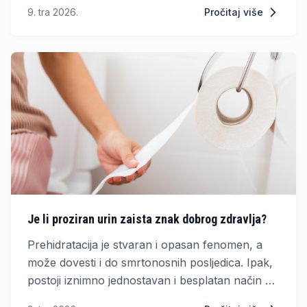
naftnih derivata iz trećih zemalja u trajanju od
9. tra 2026.
Pročitaj više
pola godine.
Je li proziran urin zaista znak dobrog zdravlja?
Prehidratacija je stvaran i opasan fenomen, a
može dovesti i do smrtonosnih posljedica. Ipak,
postoji iznimno jednostavan i besplatan način da
provjerite unosite li previše ili premalo tekućine.