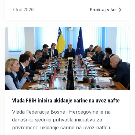
tržištima, kojima svjedočimo iz godine u godinu,
7. kol 2026.
Pročitaj više
s druge strane, razlozi su zašto vlasti u
Republici Srpskoj hitno moraju formirati robne
rezerve, kažu borci za zaštitu potrošača.
Vlada FBiH inicira ukidanje carine na uvoz nafte
Vlada Federacije Bosne i Hercegovine je na
današnjoj sjednici prihvatila inicijativu za
privremeno ukidanje carine na uvoz nafte i