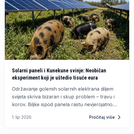
Solarni paneli i Kunekune svinje: Neobičan
eksperiment koji je uštedio tisuće eura
Održavanje golemih solarnih elektrana diljem
svijeta skriva bizaran i skup problem – travu i
korov. Biljke ispod panela rastu nevjerojatno
brzo, blokiraju sunčevu svjetlost i drastično
1. lip 2026.
Pročitaj više
smanjuju proizvodnju struje. Tradicionalna
rješenja poput teških strojeva ili agresivnih