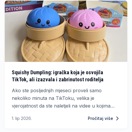
herbicida ne samo da koštaju bogatstvo, već
nose stalni rizik od oštećenja skupih instalacija.
Squishy Dumpling: igračka koja je osvojila
TikTok, ali izazvala i zabrinutost roditelja
Ako ste posljednjih mjeseci proveli samo
nekoliko minuta na TikToku, velika je
vjerojatnost da ste naletjeli na videe u kojima
ljudi otvaraju male bambusove kutijice i iz njih
1. lip 2026.
Pročitaj više
vade preslatke, mekane „dumplinge“ sa
smiješnim licima.