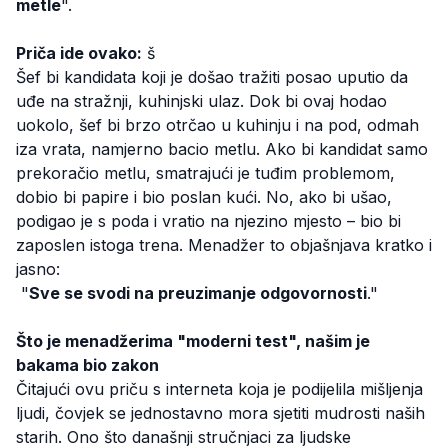
metle
".
Priča ide ovako:
š
Šef bi kandidata koji je došao tražiti posao uputio da
uđe na stražnji, kuhinjski ulaz. Dok bi ovaj hodao
uokolo, šef bi brzo otrčao u kuhinju i na pod, odmah
iza vrata, namjerno bacio metlu. Ako bi kandidat samo
prekoračio metlu, smatrajući je tuđim problemom,
dobio bi papire i bio poslan kući. No, ako bi ušao,
podigao je s poda i vratio na njezino mjesto – bio bi
zaposlen istoga trena. Menadžer to objašnjava kratko i
jasno:
"
Sve se svodi na preuzimanje odgovornosti
."
Što je menadžerima "moderni test", našim je
bakama bio zakon
Čitajući ovu priču s interneta koja je podijelila mišljenja
ljudi, čovjek se jednostavno mora sjetiti mudrosti naših
starih. Ono što današnji stručnjaci za ljudske