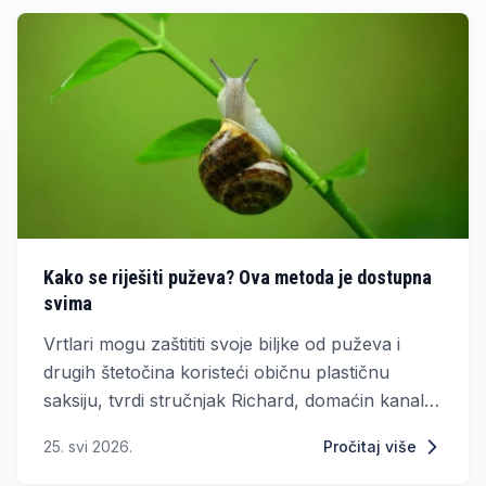
Kako se riješiti puževa? Ova metoda je dostupna
svima
Vrtlari mogu zaštititi svoje biljke od puževa i
drugih štetočina koristeći običnu plastičnu
saksiju, tvrdi stručnjak Richard, domaćin kanala
Sheffield Made Gardens i Sheffield Made Plants
25. svi 2026.
Pročitaj više
na YouTubeu.