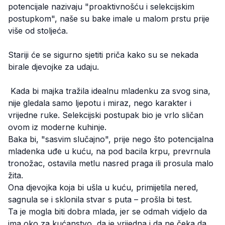
potencijale nazivaju "proaktivnošću i selekcijskim
postupkom", naše su bake imale u malom prstu prije
više od stoljeća.
Stariji će se sigurno sjetiti priča kako su se nekada
birale djevojke za udaju.
Kada bi majka tražila idealnu mladenku za svog sina,
nije gledala samo ljepotu i miraz, nego karakter i
vrijedne ruke. Selekcijski postupak bio je vrlo sličan
ovom iz moderne kuhinje.
Baka bi, "sasvim slučajno", prije nego što potencijalna
mladenka uđe u kuću, na pod bacila krpu, prevrnula
tronožac, ostavila metlu nasred praga ili prosula malo
žita.
Ona djevojka koja bi ušla u kuću, primijetila nered,
sagnula se i sklonila stvar s puta – prošla bi test.
Ta je mogla biti dobra mlada, jer se odmah vidjelo da
ima oko za kućanstvo, da je vrijedna i da ne čeka da