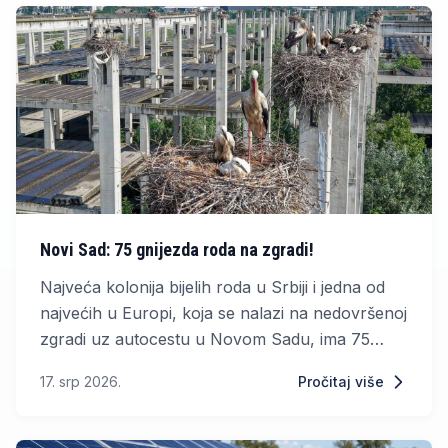
Novi Sad: 75 gnijezda roda na zgradi!
Najveća kolonija bijelih roda u Srbiji i jedna od
najvećih u Europi, koja se nalazi na nedovršenoj
zgradi uz autocestu u Novom Sadu, ima 75
aktivnih gnijezda, objavilo je Društvo za zaštitu i
17. srp 2026.
Pročitaj više
proučavanje ptica (DZPPS).