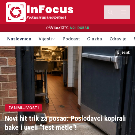
InFocus
Fokusirani na bitno!
⛅
Vitez
13
°C
·
AQI:
DOBAR
Naslovnica
Vijesti
Podcast
Glazba
Zdravlje
Bljesak
ZANIMLJIVOSTI
Novi hit trik za posao: Poslodavci kopirali
bake i uveli "test metle"!