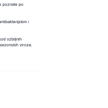
ve poznate po
ntibakterijskim i
kod ozbiljnih
 sezonskih viroza.