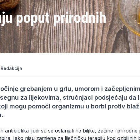
ju poput prirodnih
|
Redakcija
počinje grebanjem u grlu, umorom i začepljeni
gnu za lijekovima, stručnjaci podsjećaju da i
koji mogu pomoći organizmu u borbi protiv blažih
a.
 antibiotika ljudi su se oslanjali na biljke, začine i prirodn
ira. Iako nisu zamjena za liječničku terapiju kod ozbiljnih