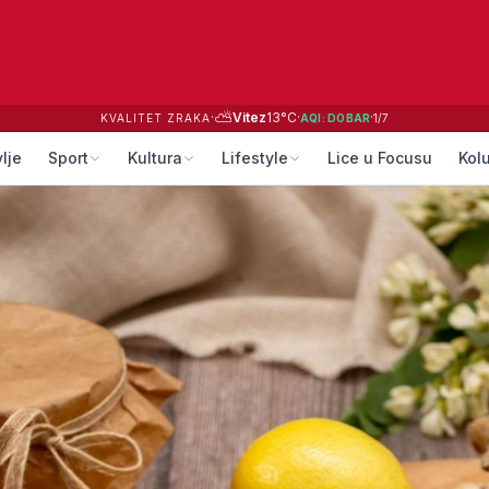
⛅
·
Vitez
13
°C
·
·
KVALITET ZRAKA
AQI:
DOBAR
1
/
7
lje
Sport
Kultura
Lifestyle
Lice u Focusu
Kol