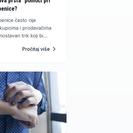
dva prsta" pomoći pri
benice?
benice često nije
kupcima i prodavačima
ostavan trik koji bi
i.
Pročitaj više