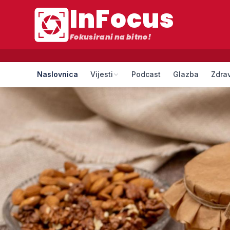
InFocus
Fokusirani na bitno!
Naslovnica
Vijesti
Podcast
Glazba
Zdrav