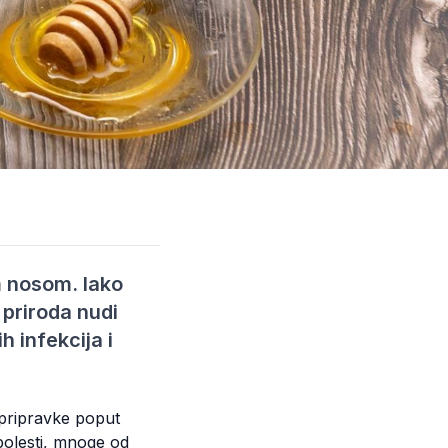
m nosom. Iako
 priroda nudi
 infekcija i
e pripravke poput
 bolesti, mnoge od