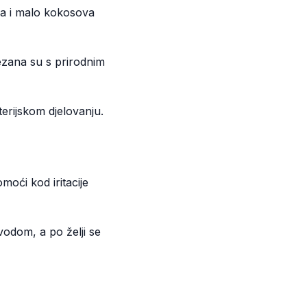
ra i malo kokosova
vezana su s prirodnim
rijskom djelovanju.
moći kod iritacije
vodom, a po želji se