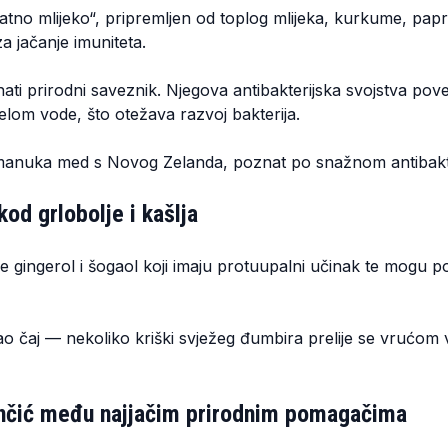
latno mlijeko“, pripremljen od toplog mlijeka, kurkume, pap
za jačanje imuniteta.
ati prirodni saveznik. Njegova antibakterijska svojstva po
elom vode, što otežava razvoj bakterija.
manuka med s Novog Zelanda, poznat po snažnom antibakte
d grlobolje i kašlja
 gingerol i šogaol koji imaju protuupalni učinak te mogu po
ao čaj — nekoliko kriški svježeg đumbira prelije se vrućom 
linčić među najjačim prirodnim pomagačima