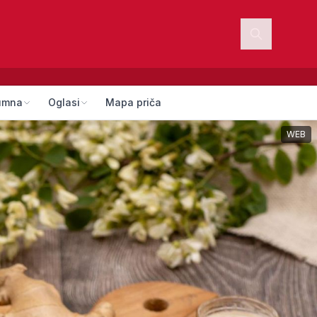
umna
Oglasi
Mapa priča
WEB