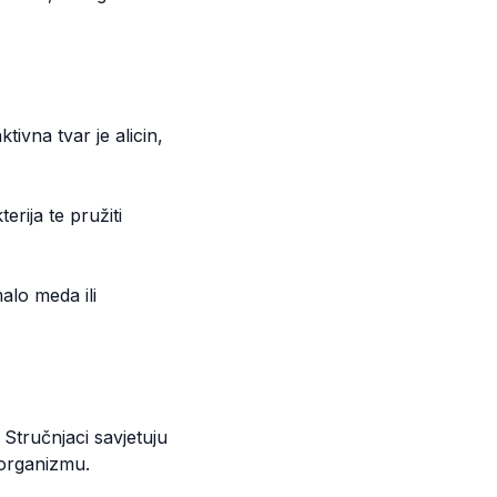
tivna tvar je alicin,
rija te pružiti
alo meda ili
Stručnjaci savjetuju
 organizmu.