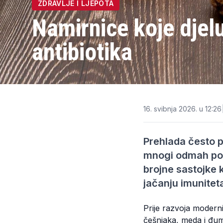
ZDRAVLJE I LJEPOTA
Namirnice koje djelu
antibiotika
16. svibnja 2026. u 12:26
Prehlada često 
mnogi odmah pose
brojne sastojke 
jačanju imunitet
Prije razvoja modernih
češnjaka, meda i đumb