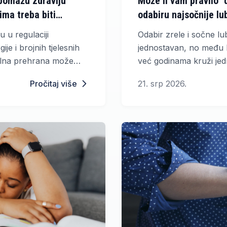
pomažu zdravlju
Može li vam pravilo "
jima treba biti
odabiru najsočnije lu
u u regulaciji
Odabir zrele i sočne lu
je i brojnih tjelesnih
jednostavan, no među 
vilna prehrana može
već godinama kruži jedn
in rad. Simptomi poput
mogao pomoći pri kupnj
Pročitaj više
21. srp 2026.
olizma, promjena
koća s koncentracijom
remećajima rada ove