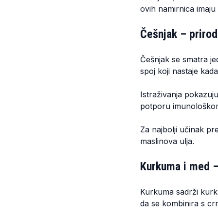
ovih namirnica imaju 
Češnjak – prirodn
Češnjak se smatra jed
spoj koji nastaje kada
Istraživanja pokazuju
potporu imunološko
Za najbolji učinak p
maslinova ulja.
Kurkuma i med –
Kurkuma sadrži kurku
da se kombinira s cr