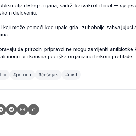
liku ulja divljeg origana, sadrži karvakrol i timol — spoje
skom djelovanju.
l koji može pomoći kod upale grla i zubobolje zahvaljujući a
ima.
ravaju da prirodni pripravci ne mogu zamijeniti antibiotike 
a, ali mogu biti korisna podrška organizmu tijekom prehlade i
tici
#
priroda
#
češnjak
#
med