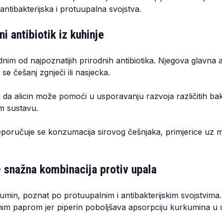
antibakterijska i protuupalna svojstva.
i antibiotik iz kuhinje
nim od najpoznatijih prirodnih antibiotika. Njegova glavna ak
 se češanj zgnječi ili nasjecka.
 da alicin može pomoći u usporavanju razvoja različitih bakte
m sustavu.
reporučuje se konzumacija sirovog češnjaka, primjerice uz m
 snažna kombinacija protiv upala
min, poznat po protuupalnim i antibakterijskim svojstvima. 
nim paprom jer piperin poboljšava apsorpciju kurkumina u