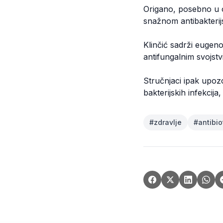
Origano, posebno u ob
snažnom antibakterij
Klinčić sadrži eugeno
antifungalnim svojstv
Stručnjaci ipak upozo
bakterijskih infekcij
#
zdravlje
#
antibio