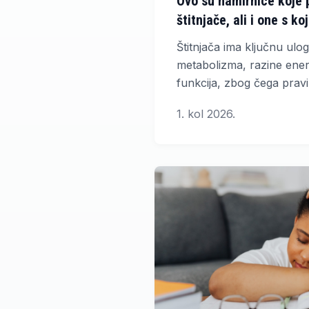
Ovo su namirnice koje 
štitnjače, ali i one s ko
oprezan
Štitnjača ima ključnu ulog
metabolizma, razine energi
funkcija, zbog čega pra
značajno utjecati na njez
1. kol 2026.
umora, usporenog metab
tjelesne težine ili poteš
mogu biti povezani s po
žlijezde.