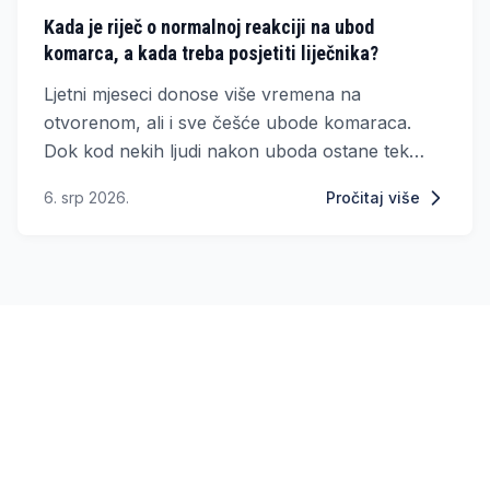
Kada je riječ o normalnoj reakciji na ubod
komarca, a kada treba posjetiti liječnika?
Ljetni mjeseci donose više vremena na
otvorenom, ali i sve češće ubode komaraca.
Dok kod nekih ljudi nakon uboda ostane tek
mali trag, drugi razviju velike, crvene i izrazito
6. srp 2026.
Pročitaj više
svrbljive otekline koje mogu potrajati nekoliko
dana.