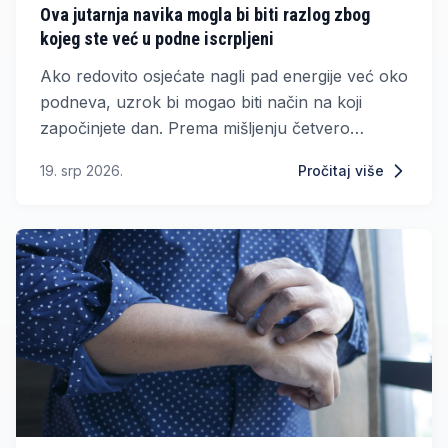
Ova jutarnja navika mogla bi biti razlog zbog
kojeg ste već u podne iscrpljeni
Ako redovito osjećate nagli pad energije već oko
podneva, uzrok bi mogao biti način na koji
započinjete dan. Prema mišljenju četvero
endokrinologa, ispijanje kave na prazan želudac
19. srp 2026.
Pročitaj više
može pridonijeti umoru, razdražljivosti i
oscilacijama razine šećera u krvi.