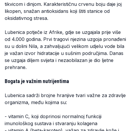
tikvicom i dinjom. Karakterističnu crvenu boju daje joj
likopen, snažan antioksidans koji štiti stanice od
oksidativnog stresa.
Lubenica potječe iz Afrike, gdje se uzgajala prije više
od 4.000 godina. Prvi tragovi njezina uzgoja pronađeni
su u dolini Nila, a zahvaljujući velikom udjelu vode bila
je važan izvor hidratacije u sušnim područjima. Danas
se uzgaja diljem svijeta i nezaobilazan je dio ljetne
prehrane.
Bogata je važnim nutrijentima
Lubenica sadrži brojne hranjive tvari važne za zdravlje
organizma, među kojima su:
- vitamin C, koji doprinosi normalnoj funkciji
imunološkog sustava i stvaranju kolagena
- vitamin A (beta-karoten), važan za zdravlje kože i