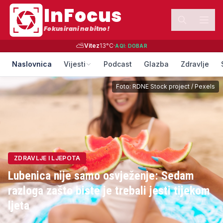
InFocus
Fokusirani na bitno!
⛅
Vitez
13
°C
·
AQI:
DOBAR
Naslovnica
Vijesti
Podcast
Glazba
Zdravlje
Foto:
RDNE Stock project
/
Pexels
ZDRAVLJE I LJEPOTA
Lubenica nije samo osvježenje: Sedam
razloga zašto biste je trebali jesti tijekom
ljeta