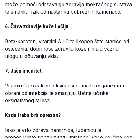
može pomoći održavanju zdravlja mokraćnog sustava
te smanjiti rizik od nastanka bubrežnih kamenaca.
6. Čuva zdravlje kože i očiju
Beta-karoten, vitamini A i C te likopen štite stanice od
oštećenja, doprinose zdravlju kože i imaju važnu
ulogu u očuvanju vida.
7. Jača imunitet
Vitamin C i ostali antioksidansi pomažu organizmu u
obrani od infekcija te smanjuju štetne učinke
oksidativnog stresa.
Kada treba biti oprezan?
Iako je vrlo zdrava namirnica, lubenicu je
preporučljivo konzumirati umjereno. Veće količine kod