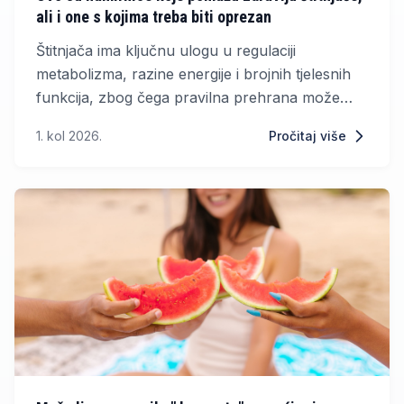
ali i one s kojima treba biti oprezan
Štitnjača ima ključnu ulogu u regulaciji
metabolizma, razine energije i brojnih tjelesnih
funkcija, zbog čega pravilna prehrana može
značajno utjecati na njezin rad. Simptomi poput
1. kol 2026.
Pročitaj više
umora, usporenog metabolizma, promjena
tjelesne težine ili poteškoća s koncentracijom
mogu biti povezani s poremećajima rada ove
žlijezde.