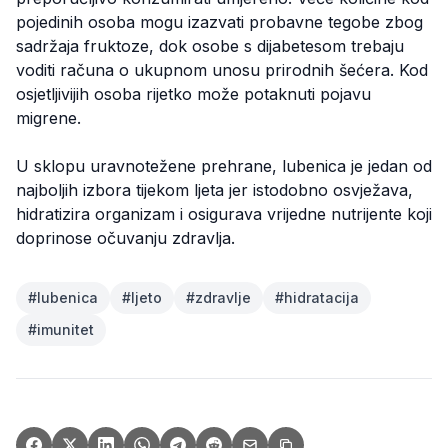
pojedinih osoba mogu izazvati probavne tegobe zbog
sadržaja fruktoze, dok osobe s dijabetesom trebaju
voditi računa o ukupnom unosu prirodnih šećera. Kod
osjetljivijih osoba rijetko može potaknuti pojavu
migrene.
U sklopu uravnotežene prehrane, lubenica je jedan od
najboljih izbora tijekom ljeta jer istodobno osvježava,
hidratizira organizam i osigurava vrijedne nutrijente koji
doprinose očuvanju zdravlja.
#
lubenica
#
ljeto
#
zdravlje
#
hidratacija
#
imunitet