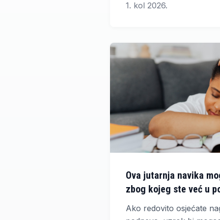
1. kol 2026.
umora, usporenog metab
tjelesne težine ili poteš
mogu biti povezani s po
žlijezde.
Ova jutarnja navika mog
zbog kojeg ste već u po
Ako redovito osjećate nag