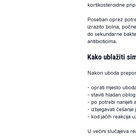
kortikosteroidne prip
Poseban oprez potreb
izrazito bolna, počne
do sekundarne bakterij
antibioticima.
Kako ublažiti s
Nakon uboda prepor
- oprati mjesto ubo
- staviti hladan oblog
- po potrebi nanijeti 
- izbjegavati češanje
- kod jačih reakcija u
U većini slučajeva r