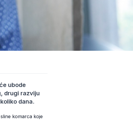
šće ubode
 drugi razviju
ekoliko dana.
 sline komarca koje