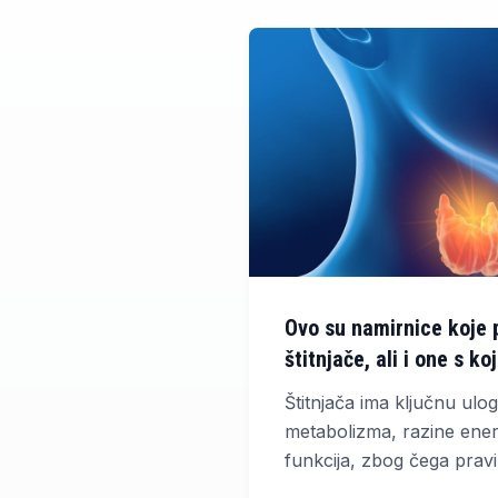
Ovo su namirnice koje 
štitnjače, ali i one s ko
oprezan
Štitnjača ima ključnu ulog
metabolizma, razine energi
funkcija, zbog čega pra
značajno utjecati na njez