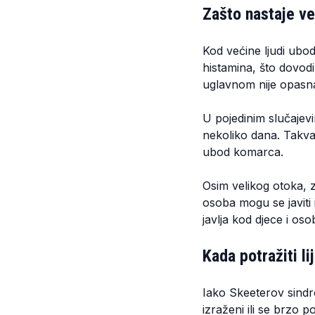
Zašto nastaje ve
Kod većine ljudi ubo
histamina, što dovodi
uglavnom nije opasna
U pojedinim slučajevi
nekoliko dana. Takva 
ubod komarca.
Osim velikog otoka, z
osoba mogu se javiti 
javlja kod djece i os
Kada potražiti l
Iako Skeeterov sindro
izraženi ili se brzo p