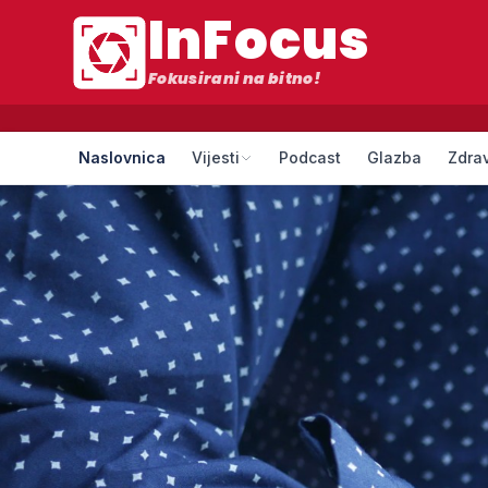
InFocus
Fokusirani na bitno!
Naslovnica
Vijesti
Podcast
Glazba
Zdrav