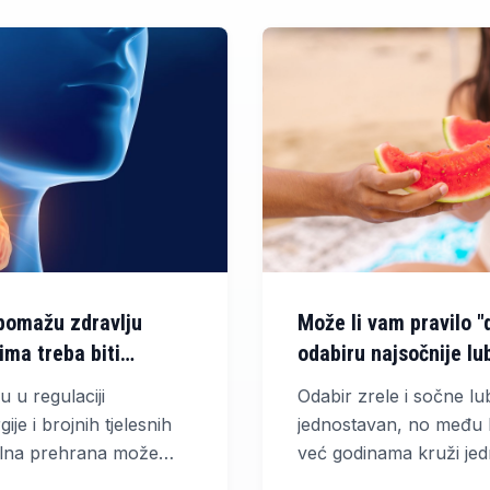
pomažu zdravlju
Može li vam pravilo "
jima treba biti
odabiru najsočnije lu
u u regulaciji
Odabir zrele i sočne lu
je i brojnih tjelesnih
jednostavan, no među 
vilna prehrana može
već godinama kruži jedn
in rad. Simptomi poput
mogao pomoći pri kupnj