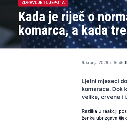
ZDRAVLJE I LJEPOTA
Kada je riječ o norm
komarca, a kada treb
6. srpnja 2026. u 16:46
|
Ljetni mjeseci d
komaraca. Dok ko
velike, crvene i 
Razlika u reakciji po
ženka ubrizgava tijek