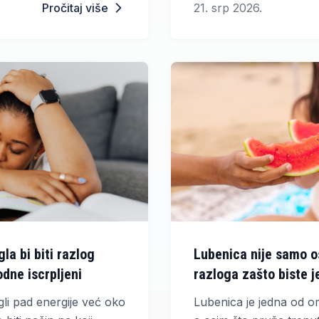
Pročitaj više
21. srp 2026.
olizma, promjena
koća s koncentracijom
remećajima rada ove
la bi biti razlog
Lubenica nije samo 
dne iscrpljeni
razloga zašto biste je
ljeta
li pad energije već oko
Lubenica je jedna od omi