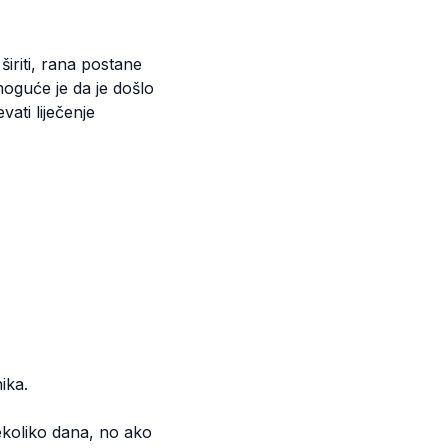
iriti, rana postane
 moguće je da je došlo
vati liječenje
nika.
ekoliko dana, no ako