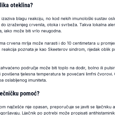
lika oteklina?
d izaziva blagu reakciju, no kod nekih imunološki sustav os
 do izraženijeg crvenila, otoka i svrbeža. Takva lokalna aler
, iako može biti vrlo neugodna.
ma crvena mrlja može narasti i do 10 centimetara u promjer
reakcija poznata je kao Skeeterov sindrom, rijedak oblik pre
ahvaćeno područje može biti toplo na dodir, bolno ili pulsir
i povišena tjelesna temperatura te povećani limfni čvorovi.
oba oslabljenog imuniteta.
iječničku pomoć?
m najčešće nije opasan, preporučuje se javiti se liječniku 
ogoršavaju. Liječnik po potrebi može propisati antihistaminike