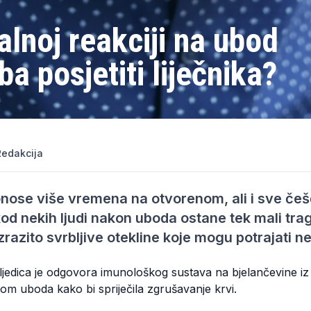
alnoj reakciji na ubod
a posjetiti liječnika?
Redakcija
onose više vremena na otvorenom, ali i sve če
d nekih ljudi nakon uboda ostane tek mali trag,
izrazito svrbljive otekline koje mogu potrajati n
sljedica je odgovora imunološkog sustava na bjelančevine iz
om uboda kako bi spriječila zgrušavanje krvi.