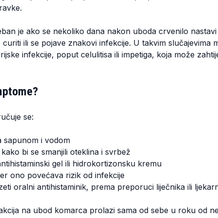
ravke.
an je ako se nekoliko dana nakon uboda crvenilo nastavi š
 curiti ili se pojave znakovi infekcije. U takvim slučajevima
ske infekcije, poput celulitisa ili impetiga, koja može zahtije
imptome?
učuje se:
da sapunom i vodom
 kako bi se smanjili oteklina i svrbež
antihistaminski gel ili hidrokortizonsku kremu
 jer ono povećava rizik od infekcije
zeti oralni antihistaminik, prema preporuci liječnika ili ljekar
eakcija na ubod komarca prolazi sama od sebe u roku od n