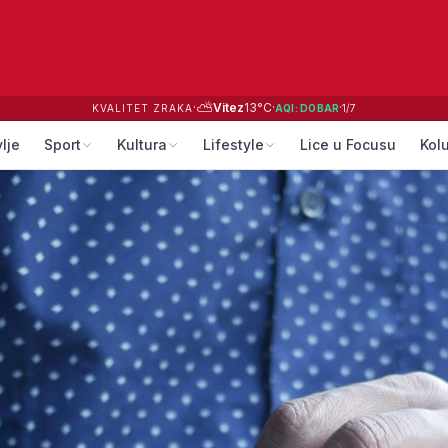
⛅
·
Vitez
13
°C
·
·
KVALITET ZRAKA
AQI:
DOBAR
1
/
7
lje
Sport
Kultura
Lifestyle
Lice u Focusu
Kol