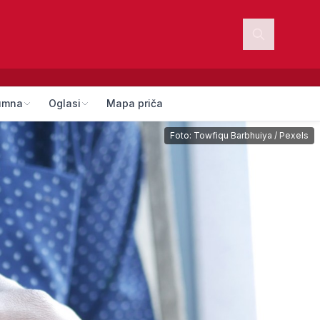
umna
Oglasi
Mapa priča
Foto:
Towfiqu Barbhuiya
/
Pexels