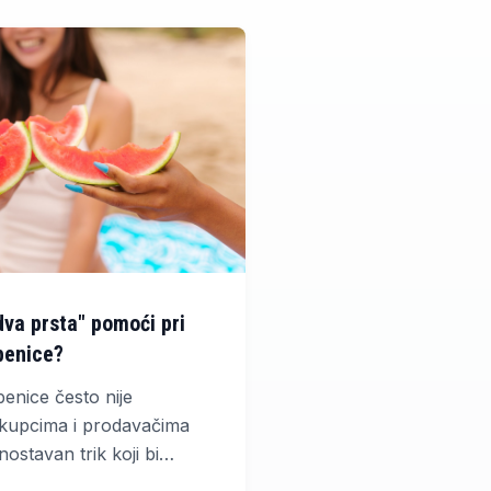
dva prsta" pomoći pri
benice?
benice često nije
kupcima i prodavačima
ostavan trik koji bi
i.