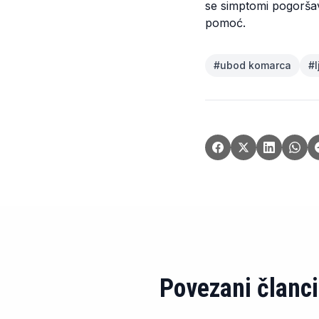
se simptomi pogoršavaj
pomoć.
#
ubod komarca
#
Povezani članci