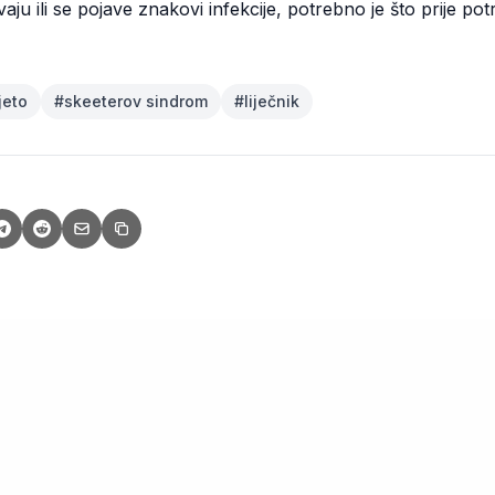
u ili se pojave znakovi infekcije, potrebno je što prije potra
ljeto
#
skeeterov sindrom
#
liječnik