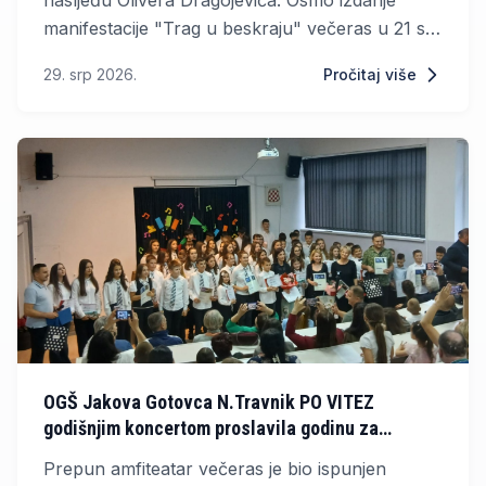
nasljeđu Olivera Dragojevića. Osmo izdanje
manifestacije "Trag u beskraju" večeras u 21 sat
donosi vrhunac programa, veliki koncert na
29. srp 2026.
Pročitaj više
plutajućoj pozornici ispred rive. U čast Oliveru
pjevat će Petar Grašo, Zorica Kondža, Nina
Badrić, Matija Cvek, Ivica Sikirić Ićo, Jakov
Jozinović, Marko Tolja, Iva Ajduković, Ines
Tričković i Klapa Ošjak. U Veloj Luci očekuje se
oko 30.000 posjetitelja, a koncert će izravno
prenositi HRT. Nakon televizijskog prijenosa
program se nastavlja nastupom Ante Gelo
Banda.
OGŠ Jakova Gotovca N.Travnik PO VITEZ
godišnjim koncertom proslavila godinu za
pamćenje
Prepun amfiteatar večeras je bio ispunjen