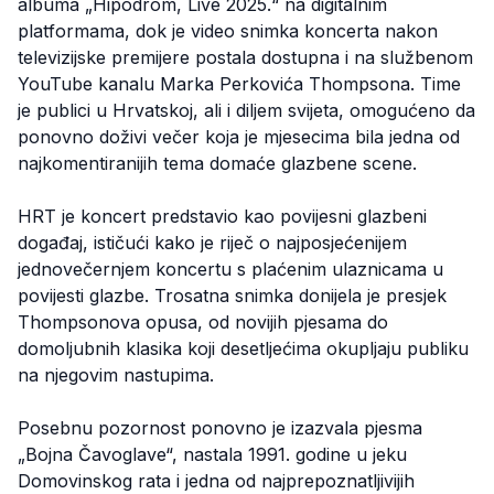
albuma „Hipodrom, Live 2025.“ na digitalnim
platformama, dok je video snimka koncerta nakon
televizijske premijere postala dostupna i na službenom
YouTube kanalu Marka Perkovića Thompsona. Time
je publici u Hrvatskoj, ali i diljem svijeta, omogućeno da
ponovno doživi večer koja je mjesecima bila jedna od
najkomentiranijih tema domaće glazbene scene.
HRT je koncert predstavio kao povijesni glazbeni
događaj, ističući kako je riječ o najposjećenijem
jednovečernjem koncertu s plaćenim ulaznicama u
povijesti glazbe. Trosatna snimka donijela je presjek
Thompsonova opusa, od novijih pjesama do
domoljubnih klasika koji desetljećima okupljaju publiku
na njegovim nastupima.
Posebnu pozornost ponovno je izazvala pjesma
„Bojna Čavoglave“, nastala 1991. godine u jeku
Domovinskog rata i jedna od najprepoznatljivijih