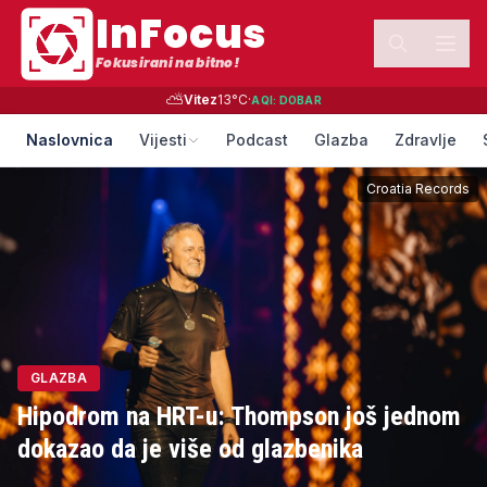
InFocus
Fokusirani na bitno!
⛅
Vitez
13
°C
·
AQI:
DOBAR
Naslovnica
Vijesti
Podcast
Glazba
Zdravlje
Croatia Records
GLAZBA
Hipodrom na HRT-u: Thompson još jednom
dokazao da je više od glazbenika