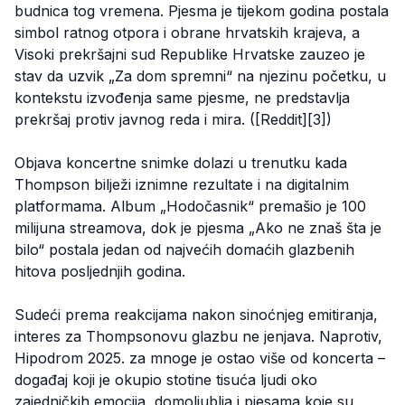
budnica tog vremena. Pjesma je tijekom godina postala
simbol ratnog otpora i obrane hrvatskih krajeva, a
Visoki prekršajni sud Republike Hrvatske zauzeo je
stav da uzvik „Za dom spremni“ na njezinu početku, u
kontekstu izvođenja same pjesme, ne predstavlja
prekršaj protiv javnog reda i mira. ([Reddit][3])
Objava koncertne snimke dolazi u trenutku kada
Thompson bilježi iznimne rezultate i na digitalnim
platformama. Album „Hodočasnik“ premašio je 100
milijuna streamova, dok je pjesma „Ako ne znaš šta je
bilo“ postala jedan od najvećih domaćih glazbenih
hitova posljednjih godina.
Sudeći prema reakcijama nakon sinoćnjeg emitiranja,
interes za Thompsonovu glazbu ne jenjava. Naprotiv,
Hipodrom 2025. za mnoge je ostao više od koncerta –
događaj koji je okupio stotine tisuća ljudi oko
zajedničkih emocija, domoljublja i pjesama koje su