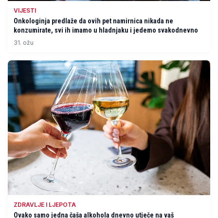
VIJESTI
Onkologinja predlaže da ovih pet namirnica nikada ne
konzumirate, svi ih imamo u hladnjaku i jedemo svakodnevno
31. ožu
ZDRAVLJE I LJEPOTA
Ovako samo jedna čaša alkohola dnevno utječe na vaš