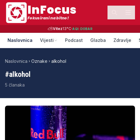
InFocus
Fokusirani na bitno!
⛅
Vitez
13
°C
·
AQI:
DOBAR
Naslovnica
Vijesti
Podcast
Glazba
Zdravlje
Naslovnica
Oznake
alkohol
#
alkohol
5
članaka