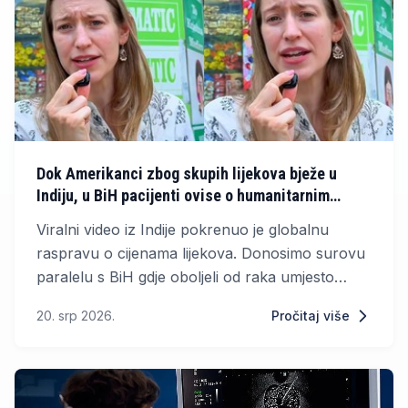
Dok Amerikanci zbog skupih lijekova bježe u
Indiju, u BiH pacijenti ovise o humanitarnim
pozivima
Viralni video iz Indije pokrenuo je globalnu
raspravu o cijenama lijekova. Donosimo surovu
paralelu s BiH gdje oboljeli od raka umjesto
lijekova s liste čekanja ovise o humanitarnim
20. srp 2026.
Pročitaj više
brojevima i uvozu iz inozemstva.