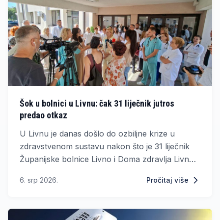
Šok u bolnici u Livnu: čak 31 liječnik jutros
predao otkaz
U Livnu je danas došlo do ozbiljne krize u
zdravstvenom sustavu nakon što je 31 liječnik
Županijske bolnice Livno i Doma zdravlja Livno
kolektivno podnio otkaz zbog dugotrajnog
6. srp 2026.
Pročitaj više
nezadovoljstva plaćama i uvjetima rada.