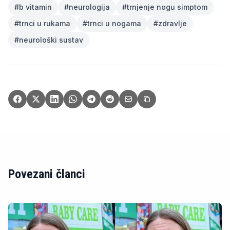
#
b vitamin
#
neurologija
#
trnjenje nogu simptom
#
trnci u rukama
#
trnci u nogama
#
zdravlje
#
neurološki sustav
Povezani članci