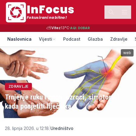
InFocus
Fokusirani na bitno!
⛅
Vitez
13
°C
·
AQI:
DOBAR
Naslovnica
Vijesti
Podcast
Glazba
Zdravlje
web
ZDRAVLJE
Trnjenje ruku i nogu: uzroci, simptomi i
kada posjetiti liječnika
28. lipnja 2026. u 12:18
|
Uredništvo