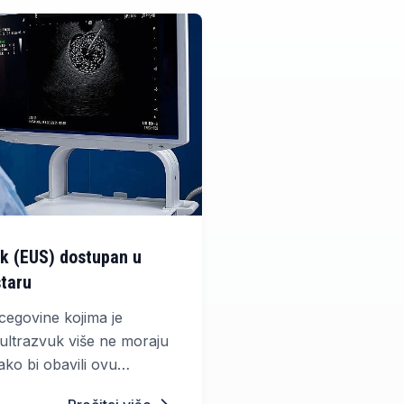
k (EUS) dostupan u
staru
rcegovine kojima je
ultrazvuk više ne moraju
ako bi obavili ovu
ijagnostičku pretragu.