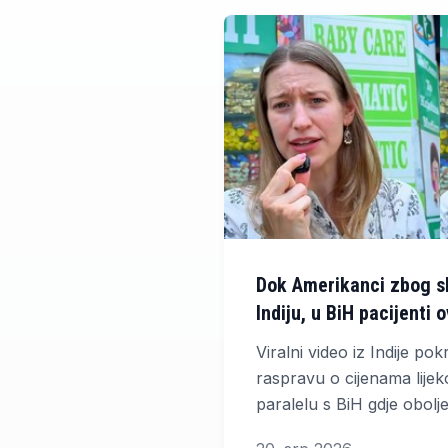
Dok Amerikanci zbog sk
Indiju, u BiH pacijenti
pozivima
Viralni video iz Indije po
raspravu o cijenama lij
paralelu s BiH gdje obolj
lijekova s liste čekanja 