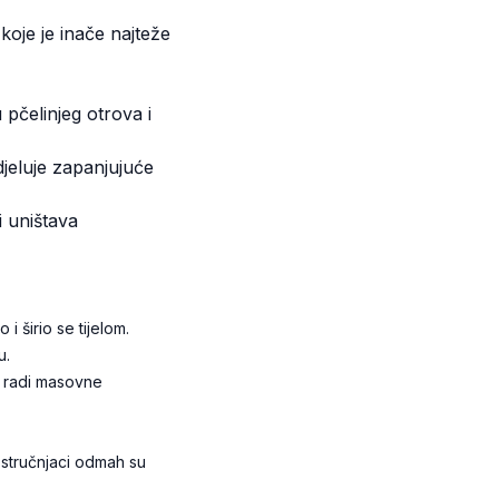
oje je inače najteže
u pčelinjeg otrova i
djeluje zapanjujuće
 uništava
i širio se tijelom.
u.
ti radi masovne
 stručnjaci odmah su