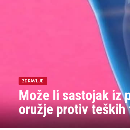
ZDRAVLJE
Može li sastojak iz 
oružje protiv teških