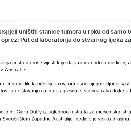
uspjeli uništiti stanice tumora u roku od samo 
oprez: Put od laboratorija do stvarnog lijeka za
ivanja često donose vijesti koje daju novu nadu u medicini, 
iz Australije.
ici potvrdili da pčelinji otrov, odnosno njegov ključni sast
tost u uništavanju iznimno agresivnih stanica raka dojke u 
odila dr. Ciara Duffy iz uglednog Instituta za medicinska ist
a Sveučilištem Zapadne Australije, podiglo je veliku prašinu