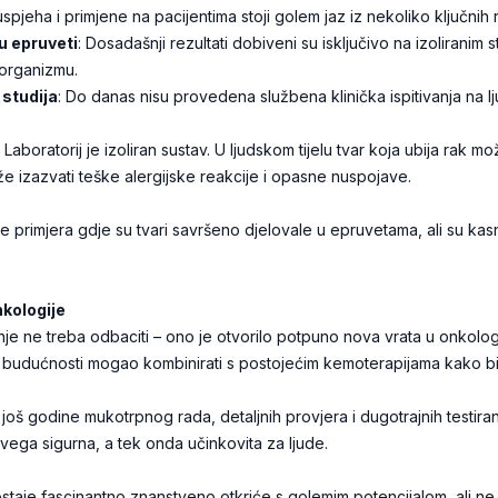
spjeha i primjene na pacijentima stoji golem jaz iz nekoliko ključnih 
 u epruveti
: Dosadašnji rezultati dobiveni su isključivo na izoliranim 
 organizmu.
 studija
: Do danas nisu provedena službena klinička ispitivanja na l
Laboratorij je izoliran sustav. U ljudskom tijelu tvar koja ubija rak mo
e izazvati teške alergijske reakcije i opasne nuspojave.
e primjera gdje su tvari savršeno djelovale u epruvetama, ali su kasn
kologije
nje ne treba odbaciti – ono je otvorilo potpuno nova vrata u onkologi
u budućnosti mogao kombinirati s postojećim kemoterapijama kako bi 
u još godine mukotrpnog rada, detaljnih provjera i dugotrajnih testira
vega sigurna, a tek onda učinkovita za ljude.
ostaje fascinantno znanstveno otkriće s golemim potencijalom, ali ne i