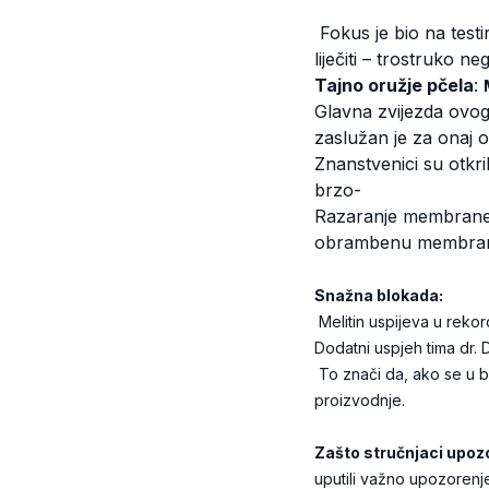
Fokus je bio na test
liječiti – trostruko 
Tajno oružje pčela
:
Glavna zvijezda ovog i
zaslužan je za onaj 
Znanstvenici su otkri
brzo-
Razaranje membrane: 
obrambenu membranu
Snažna blokada:
Melitin uspijeva u rekord
Dodatni uspjeh tima dr. Du
To znači da, ako se u bu
proizvodnje.
Zašto stručnjaci upoz
uputili važno upozorenje 