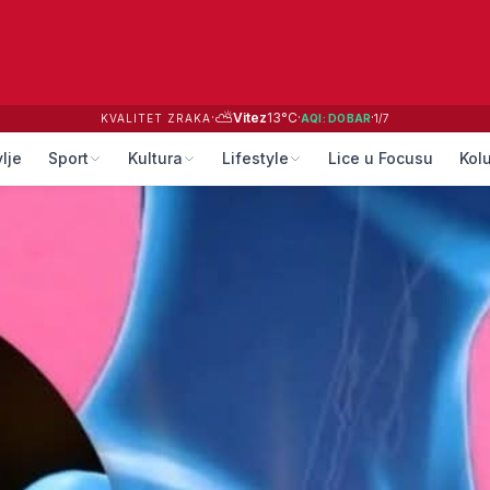
⛅
·
Vitez
13
°C
·
·
KVALITET ZRAKA
AQI:
DOBAR
1
/
7
lje
Sport
Kultura
Lifestyle
Lice u Focusu
Kol