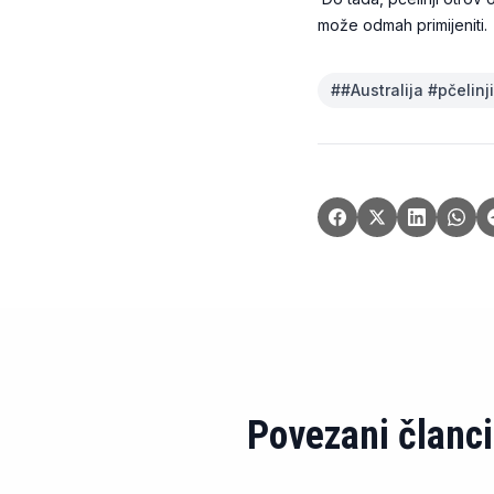
može odmah primijeniti.
#
#Australija #pčelinj
Povezani članci