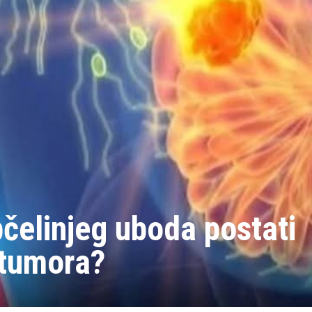
pčelinjeg uboda postati
 tumora?