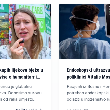
upih lijekova bježe u
Endoskopski ultrazvu
 ovise o humanitarnim
poliklinici Vitalis Mo
krenuo je globalnu
Pacijenti iz Bosne i He
ekova. Donosimo surovu
potreban endoskopski 
eli od raka umjesto
odlaziti u inozemstvo k
ovise o humanitarnim
visokospecijaliziranu d