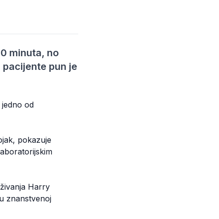
60 minuta, no
 pacijente pun je
a jedno od
ojak, pokazuje
laboratorijskim
raživanja Harry
 u znanstvenoj