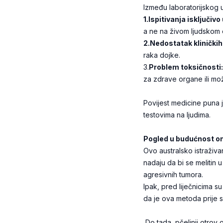
Između laboratorijskog u
1.Ispitivanja isključivo
a ne na živom ljudskom
2.Nedostatak kliničkih
raka dojke.
3.
Problem toksičnosti:
za zdrave organe ili mož
Povijest medicine puna j
testovima na ljudima.
Pogled u budućnost on
Ovo australsko istraživa
nadaju da bi se melitin 
agresivnih tumora.
Ipak, pred liječnicima s
da je ova metoda prije s
Do tada, pčelinji otrov 