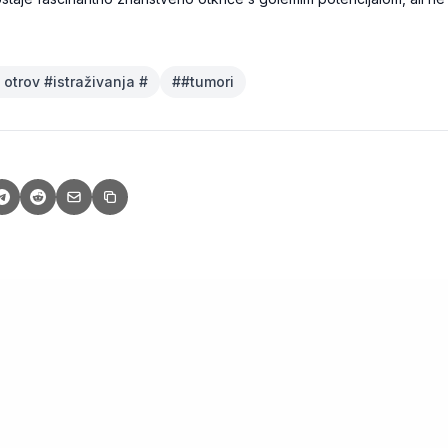
i otrov #istraživanja #
#
#tumori