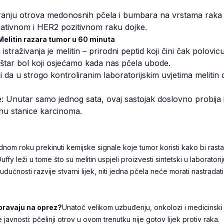
iranju otrova medonosnih pčela i bumbara na vrstama raka k
negativnom i HER2 pozitivnom raku dojke.
Melitin razara tumor u 60 minuta
straživanja je melitin – prirodni peptid koji čini čak polovic
oštar bol koji osjećamo kada nas pčela ubode.
li da u strogo kontroliranim laboratorijskim uvjetima melitin 
Unutar samo jednog sata, ovaj sastojak doslovno probija i
 stanice karcinoma.
nom roku prekinuti kemijske signale koje tumor koristi kako bi rastao 
ffy leži u tome što su melitin uspjeli proizvesti sintetski u laboratorij
dućnosti razvije stvarni lijek, niti jedna pčela neće morati nastrada
oravaju na oprez?
Unatoč velikom uzbuđenju, onkolozi i medicinski
javnosti: pčelinji otrov u ovom trenutku nije gotov lijek protiv raka.