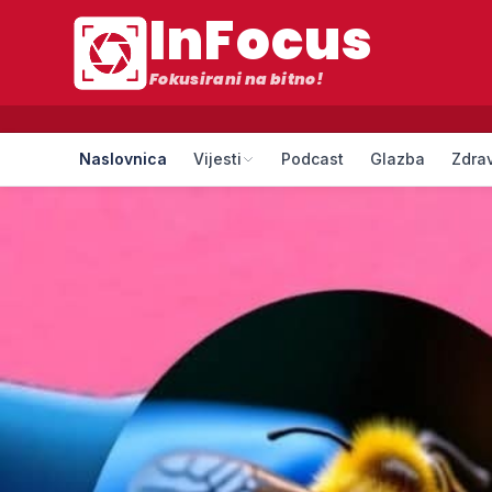
InFocus
Fokusirani na bitno!
Naslovnica
Vijesti
Podcast
Glazba
Zdrav