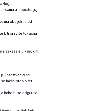
razloga:
stanicama u laboratoriju,
judima oboljelima od
že biti previše toksična
ije zakazale u kliničkim
ji. Znanstvenici se
se lakše probio štit
nja kako bi se osiguralo
 čudotvorni lijek koji se