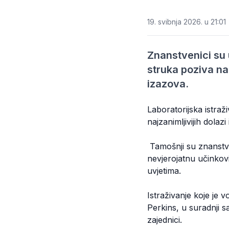
19. svibnja 2026. u 21:01
Znanstvenici su 
struka poziva na 
izazova.
Laboratorijska istraž
najzanimljivijih dolazi 
Tamošnji su znanstven
nevjerojatnu učinkovi
uvjetima.
Istraživanje koje je v
Perkins, u suradnji s
zajednici.