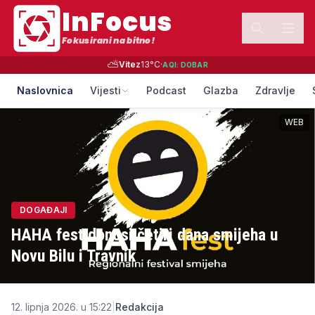
InFocus
Fokusirani na bitno!
⛅
Vitez
13
°C
·
AQI:
DOBAR
Naslovnica
Vijesti
Podcast
Glazba
Zdravlje
WEB
DOGAĐAJI
HAHA fest donosi četiri dana smijeha u
Novu Bilu i Travnik
12. lipnja 2026. u 15:22
|
Redakcija