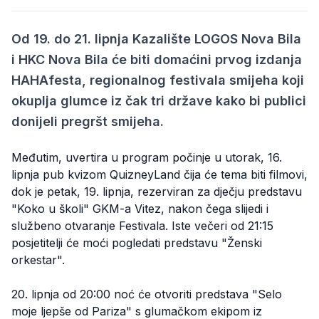
Od 19. do 21. lipnja Kazalište LOGOS Nova Bila
i HKC Nova Bila će biti domaćini prvog izdanja
HAHAfesta, regionalnog festivala smijeha koji
okuplja glumce iz čak tri države kako bi publici
donijeli pregršt smijeha.
Međutim, uvertira u program počinje u utorak, 16.
lipnja pub kvizom QuizneyLand čija će tema biti filmovi,
dok je petak, 19. lipnja, rezerviran za dječju predstavu
"Koko u školi" GKM-a Vitez, nakon čega slijedi i
službeno otvaranje Festivala. Iste večeri od 21:15
posjetitelji će moći pogledati predstavu "Ženski
orkestar".
20. lipnja od 20:00 noć će otvoriti predstava "Selo
moje ljepše od Pariza" s glumačkom ekipom iz