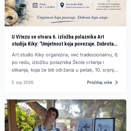
U Vitezu se otvara 6. izložba polaznika Art
studija Kiky: "Umjetnost koja povezuje. Dobrota
koja ostaje."
Art studio Kiky organizira, već tradiocionalnu, 6.
po redu, izložbu polaznika Škole crtanja i
slikanja, koja će biti održana u petak, 10. srpnja
2026. godine, s početkom u 19 sati u
5. srp 2026.
Pročitaj više
prostorijama studija u Ulici kralja Petra Krešimira
IV u Vitezu.