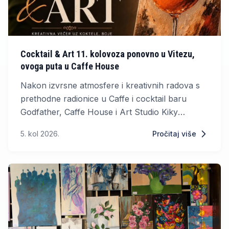
Cocktail & Art 11. kolovoza ponovno u Vitezu,
ovoga puta u Caffe House
Nakon izvrsne atmosfere i kreativnih radova s
prethodne radionice u Caffe i cocktail baru
Godfather, Caffe House i Art Studio Kiky
organiziraju popularni Cocktail & Art događaj.
5. kol 2026.
Pročitaj više
Svi ljubitelji umjetnosti, ali i oni koji nikada nisu
držali kist u ruci, imat će priliku provesti večer
ispunjenu kreativnošću, druženjem i odličnim
koktelima.