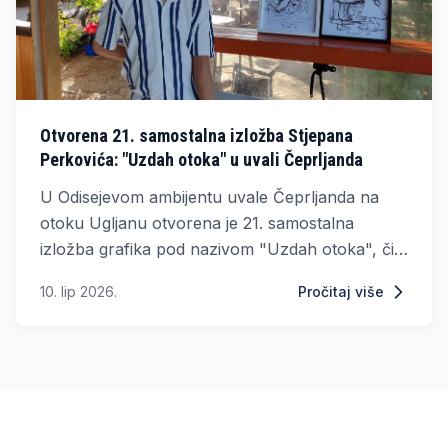
Otvorena 21. samostalna izložba Stjepana
Perkovića: "Uzdah otoka" u uvali Čeprljanda
U Odisejevom ambijentu uvale Čeprljanda na
otoku Ugljanu otvorena je 21. samostalna
izložba grafika pod nazivom "Uzdah otoka", čiji
je autor naš poznati Vitežanin, akademski slikar
10. lip 2026.
Pročitaj više
Stjepan Perković.