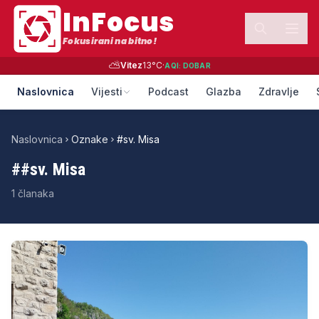
InFocus
Fokusirani na bitno!
⛅
Vitez
13
°C
·
AQI:
DOBAR
Naslovnica
Vijesti
Podcast
Glazba
Zdravlje
Naslovnica
Oznake
#sv. Misa
#
#sv. Misa
1
članaka