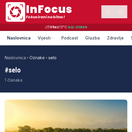
InFocus
Fokusirani na bitno!
⛅
Vitez
13
°C
·
AQI:
DOBAR
Naslovnica
Vijesti
Podcast
Glazba
Zdravlje
Naslovnica
Oznake
selo
#
selo
1
članaka