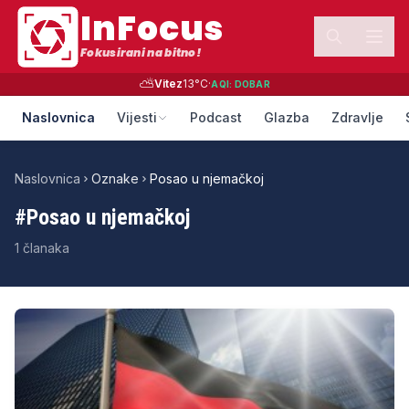
InFocus
Fokusirani na bitno!
⛅
Vitez
13
°C
·
AQI:
DOBAR
Naslovnica
Vijesti
Podcast
Glazba
Zdravlje
Naslovnica
Oznake
Posao u njemačkoj
#
Posao u njemačkoj
1
članaka