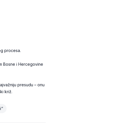
kog procesa.
dom Bosne i Hercegovine
najvažniju presudu – onu
i križ.
i“