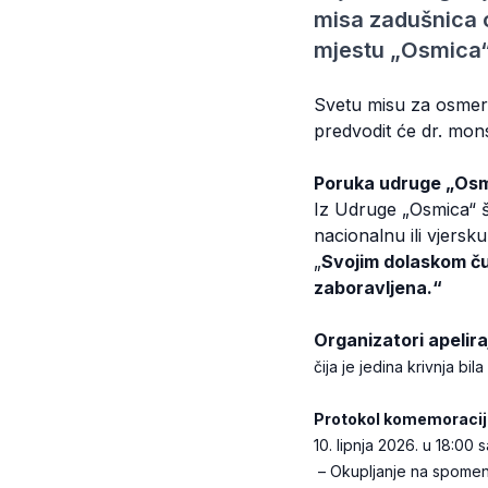
misa zadušnica o
mjestu „Osmica“ 
Svetu misu za osmero 
predvodit će dr. mon
Poruka udruge „Osm
Iz Udruge „Osmica“ š
nacionalnu ili vjers
„
Svojim dolaskom ču
zaboravljena.“
Organizatori apelira
čija je jedina krivnja bi
Protokol komemoracij
10. lipnja 2026. u 18:00 s
– Okupljanje na spomen