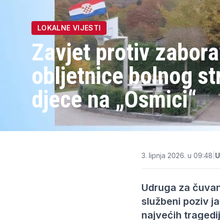
LOKALNE VIJESTI
Zavjet protiv zabora
obljetnice bolnog s
djece na „Osmici“
3. lipnja 2026. u 09:48
|
U
Udruga za čuvanj
službeni poziv j
najvećih tragedi