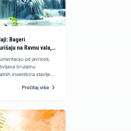
aji: Bageri
urišaju na Ravnu vala,
u u Europi
kumentaciju od javnosti,
življava brutalnu
atnih investitora stavljen
šume Ravna vala –
Pročitaj više
og prirodnog blaga koje
ehanizacije.