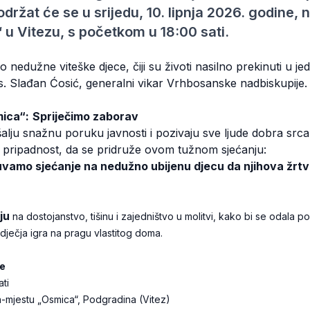
držat će se u srijedu, 10. lipnja 2026. godine,
u Vitezu, s početkom u 18:00 sati.
nedužne viteške djece, čiji su životi nasilno prekinuti u j
s. Slađan Ćosić, generalni vikar Vrhbosanske nadbiskupije.
ica“:
Spriječimo zaborav
alju snažnu poruku javnosti i pozivaju sve ljude dobra srca
ku pripadnost, da se pridruže ovom tužnom sjećanju:
vamo sjećanje na nedužno ubijenu djecu da njihova žrt
ju
na dostojanstvo, tišinu i zajedništvo u molitvi, kako bi se odala 
la dječja igra na pragu vlastitog doma.
e
ati
-mjestu „Osmica“, Podgradina (Vitez)