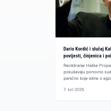
Dario Kordić i slučaj K
povijesti, činjenica i p
Recikliranje Haške Prop
pokušavaju ponovno sudit
panično boje istine o eg
7. kol 2026.