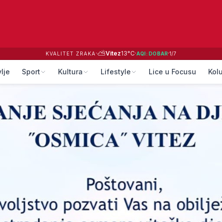
⛅
·
Vitez
13
°C
·
·
KVALITET ZRAKA
AQI:
DOBAR
1
/
7
lje
Sport
Kultura
Lifestyle
Lice u Focusu
Kol