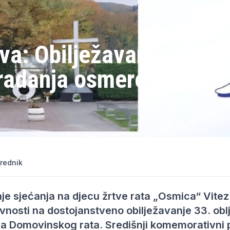
va: Obilježavanje 33.
tradanja osmero viteške
rednik
e sjećanja na djecu žrtve rata „Osmica“ Vitez 
avnosti na dostojanstveno obilježavanje 33. obl
ja Domovinskog rata. Središnji komemorativni 