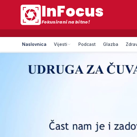
InFocus
Fokusirani na bitno!
Naslovnica
Vijesti
Podcast
Glazba
Zdrav