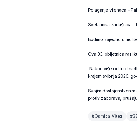
Polaganje vijenaca – Palj
Sveta misa zadušnica – 
Budimo zajedno u molitvi
Ova 33. obljetnica razli
Nakon više od tri deset
krajem svibnja 2026. g
Svojim dostojanstvenim 
protiv zaborava, pružaju
#
Osmica Vitez
#
3