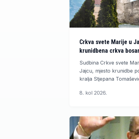
Crkva svete Marije u Ja
krunidbena crkva bosan
kamen spoticanja
Sudbina Crkve svete Mari
Jajcu, mjesto krunidbe p
kralja Stjepana Tomaševi
predosmanske Bosne pr
8. kol 2026.
spora?