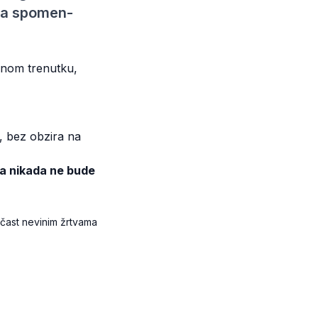
 na spomen-
ednom trenutku,
, bez obzira na
va nikada ne bude
počast nevinim žrtvama