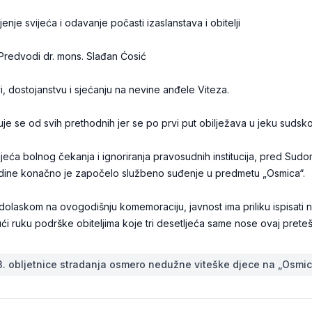
enje svijeća i odavanje počasti izaslanstava i obitelji
Predvodi dr. mons. Slađan Ćosić
, dostojanstvu i sjećanju na nevine anđele Viteza.
kuje se od svih prethodnih jer se po prvi put obilježava u jeku suds
ljeća bolnog čekanja i ignoriranja pravosudnih institucija, pred Su
odine konačno je započelo službeno suđenje u predmetu „Osmica“.
dolaskom na ovogodišnju komemoraciju, javnost ima priliku ispisati 
ći ruku podrške obiteljima koje tri desetljeća same nose ovaj pretešk
3. obljetnice stradanja osmero nedužne viteške djece na „Osmic