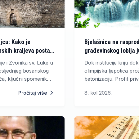
jcu: Kako je
Bjelašnica na rasprod
skih kraljeva postala
građevinskog lobija j
najcjenjeniju prašum
je i Zvonika sv. Luke u
Dok institucije kriju do
osljednjeg bosanskog
olimpijska ljepotica pro
ća, ključni spomenik
betonizaciju. Profit priv
opada zbog pravnog
je ispred opstanka pra
Pročitaj više
8. kol 2026.
neprocjenjivog europsk
je pod naletom teške m