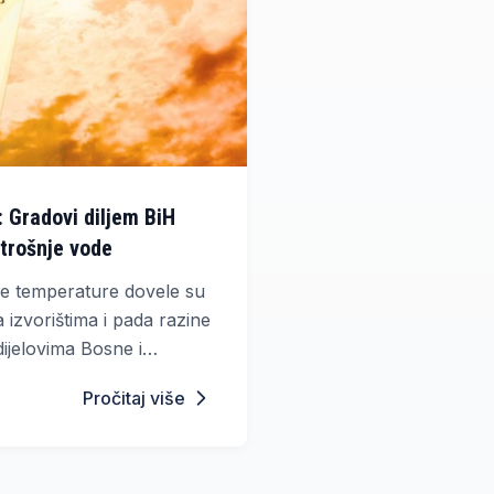
: Gradovi diljem BiH
trošnje vode
ke temperature dovele su
izvorištima i pada razine
ijelovima Bosne i
 su pojedini gradovi i
Pročitaj više
čenja u potrošnji vode,
na racionalno korištenje.