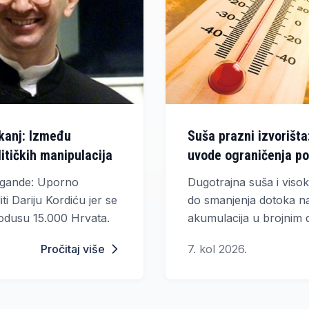
akanj: Između
Suša prazni izvorišta
olitičkih manipulacija
uvode ograničenja po
agande: Uporno
Dugotrajna suša i viso
i Dariju Kordiću jer se
do smanjenja dotoka na 
zodusu 15.000 Hrvata.
akumulacija u brojnim d
Hercegovine. Zbog toga
Pročitaj više
7. kol 2026.
općine već uveli ograni
dok se građane poziva 