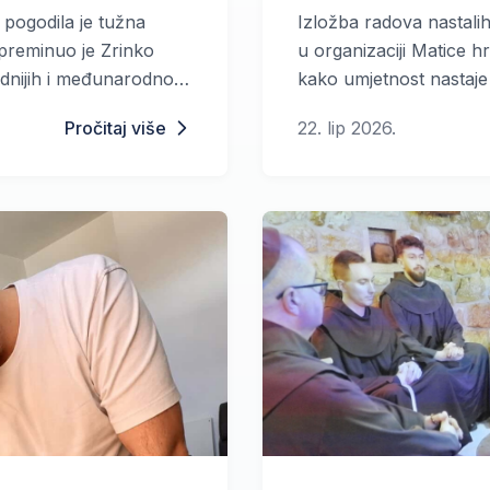
hrvatske Vitez
pogodila je tužna
Izložba radova nastali
a preminuo je Zrinko
u organizaciji Matice h
ednijih i međunarodno
kako umjetnost nastaje
lmskih redatelja,
volja i kreativnost.
Pročitaj više
22. lip 2026.
rofesor režije na
osti u Zagrebu.