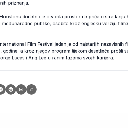
ih priznanja.
oustonu dodatno je otvorila prostor da priča o stradanju
o međunarodne publike, osobito kroz englesku verziju filma 
ernational Film Festival jedan je od najstarijih nezavisnih fi
. godine, a kroz njegov program tijekom desetljeća prošli su
orge Lucas i Ang Lee u ranim fazama svojih karijera.