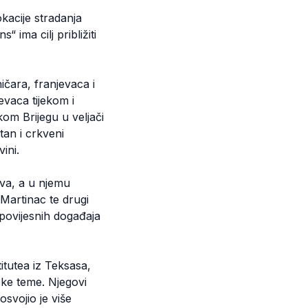
kacije stradanja
 ima cilj približiti
čara, franjevaca i
evaca tijekom i
om Brijegu u veljači
tan i crkveni
ini.
tva, a u njemu
 Martinac te drugi
a povijesnih događaja
itutea iz Teksasa,
ske teme. Njegovi
svojio je više