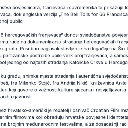
stva povjesničara, franjevaca i suvremenika te prikazuje lo
aca, dok engleska verzija „The Bell Tolls for 66 Franciscans“
oj publici.
6 hercegovačkih franjevaca“ donosi svjedočanstva povjesni
inama rade na dokumentiranju stradanja hercegovačkih franj
og rata. Poseban naglasak stavljen je na događaje na Širok
 partizanske postrojbe ubile velik broj franjevaca, a samos
bol jednog od najtežih stradanja Katoličke Crkve u Hercegov
sku građu, snimke mjesta stradanja i autentična svjedočans
beš, fra Miljenko Stojić, fra Andrija Nikić, književnica Anita
teri koji govore o važnosti kulture sjećanja i rasvjetljavanj
anih u javnosti.
ez hrvatsko-američki je redatelj i osnivač Croatian Film Inst
nim filmovima koji obrađuju hrvatske povijesne i identitet
u na brojnim međunarodnim festivalima, a za dosadašnji rad o