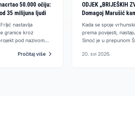
 nacrtao 50.000 očiju:
ODJEK „BRIJEŠKIH ZV
od 35 milijuna ljudi
Domagoj Marušić kam
na Široki Brijeg
Frljić nastavlja
Kada se spoje vrhunski s
vne granice kroz
prema povijesti, nastaju
 projekt pod nazivom
Sinoć je u prepunom Š
o“, koji je u samo
premijera dokumentarno
Pročitaj više
20. svi 2026.
o pažnju desetaka
Domagoja Marušića, bi
je filmskom kamerom ož
korijene hercegovačkog 