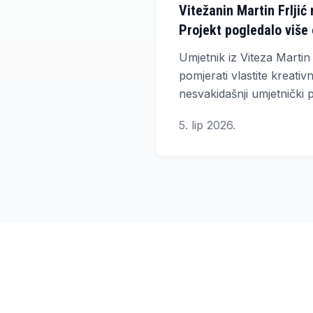
Vitežanin Martin Frljić
Projekt pogledalo više 
Umjetnik iz Viteza Martin 
pomjerati vlastite kreati
nesvakidašnji umjetnički
„Jedan pratitelj, jedno ok
5. lip 2026.
nekoliko mjeseci privuka
milijuna ljudi širom svijeta.