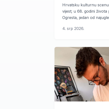
Hrvatsku kulturnu scenu 
vijest; u 68. godini život
Ogresta, jedan od najugl
najpriznatijih hrvatskih fi
4. srp 2026.
scenarist i dugogodišnji p
Akademiji dramske umjetn