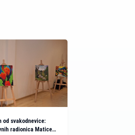
h od svakodnevice:
vnih radionica Matice