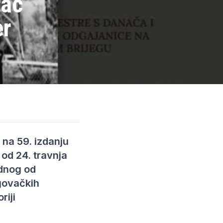
rac
er
na 59. izdanju
 od 24. travnja
ednog od
egovačkih
riji