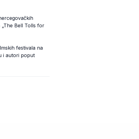
 hercegovačkih
„The Bell Tolls for
lmskih festivala na
 i autori poput