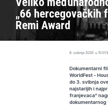
Veliko međunarodno
„66 hercegovačkih f
Remi Award
8. svibnja 2026. u 10:01
|
Dokumentarni fi
WorldFest - Houst
do 3. svibnja ov
najstarijih i naj
franjevaca“ nagr
dokumentarnog f