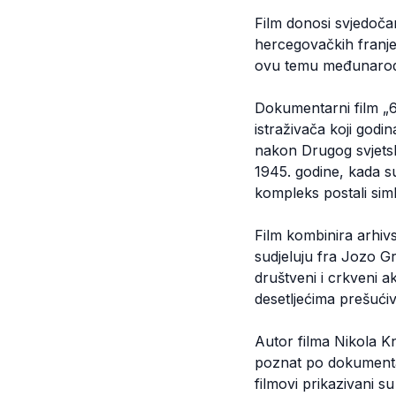
Film donosi svjedočan
hercegovačkih franjev
ovu temu međunarodn
Dokumentarni film „6
istraživača koji god
nakon Drugog svjetsk
1945. godine, kada su
kompleks postali sim
Film kombinira arhiv
sudjeluju fra Jozo Gr
društveni i crkveni ak
desetljećima prešućiv
Autor filma Nikola Kn
poznat po dokumentar
filmovi prikazivani s