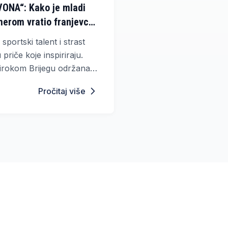
ONA“: Kako je mladi
erom vratio franjevce
portski talent i strast
 priče koje inspiriraju.
irokom Brijegu održana
g filma mladog redatelja
Pročitaj više
vše nogometne nade, koji
ivio dolazak franjevaca i
identiteta.