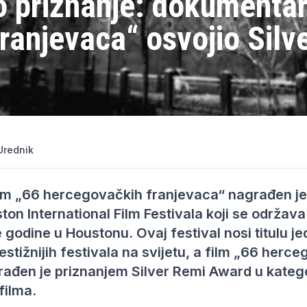
 priznanje: dokumenta
ranjevaca“ osvojio Silv
Urednik
lm „66 hercegovačkih franjevaca“ nagrađen je 
on International Film Festivala koji se održava
e godine u Houstonu. Ovaj festival nosi titulu j
prestižnijih festivala na svijetu, a film „66 herc
ađen je priznanjem Silver Remi Award u katego
ilma.