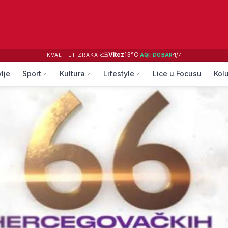
⛅
·
Vitez
13
°C
·
·
KVALITET ZRAKA
AQI:
DOBAR
1
/
7
lje
Sport
Kultura
Lifestyle
Lice u Focusu
Kol