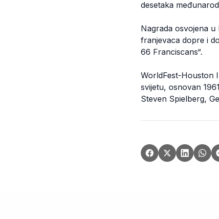
desetaka međunarodn
Nagrada osvojena u H
franjevaca dopre i d
66 Franciscans“.
WorldFest-Houston Int
svijetu, osnovan 1961
Steven Spielberg, Ge