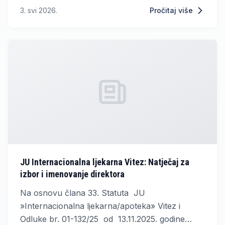
sudjelovanja imaju svi autori stariji od 18 godina
3. svi 2026.
Pročitaj više
koji pišu na hrvatskom jeziku, bez obzira na
mjesto stanovanja.
JU Internacionalna ljekarna Vitez: Natječaj za
izbor i imenovanje direktora
Na osnovu člana 33. Statuta JU
»Internacionalna ljekarna/apoteka» Vitez i
Odluke br. 01-132/25 od 13.11.2025. godine