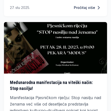
Upravno vijeće/odbor Ustanove RASPISUJE:
27. stu 2025.
Pročitaj više
Međunarodna manifestacija na viteški način:
Stop nasilju!
Manifestacija Pjesničkom riječju: Stop nasilju nad
ženama već više od desetljeća predstavlja
jedinstven kulturno-društveni pokret koji koristi