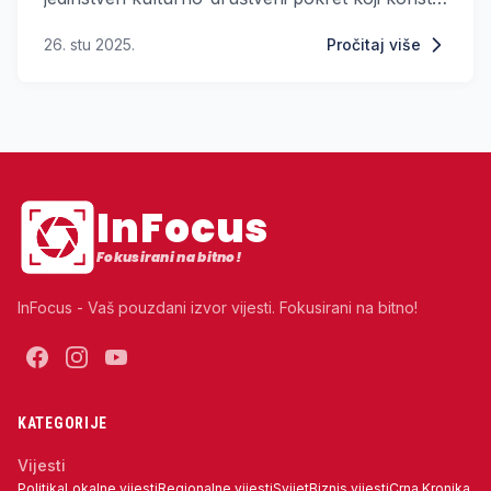
poeziju kao oružje protiv šutnje, straha i
26. stu 2025.
Pročitaj više
nevidljivosti žena žrtava nasilja.
InFocus
Fokusirani na bitno!
InFocus - Vaš pouzdani izvor vijesti. Fokusirani na bitno!
KATEGORIJE
Vijesti
Politika
Lokalne vijesti
Regionalne vijesti
Svijet
Biznis vijesti
Crna Kronika