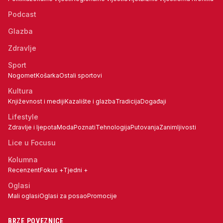
Podcast
Glazba
Zdravlje
Sport
Nogomet
Košarka
Ostali sportovi
Kultura
Književnost i mediji
Kazalište i glazba
Tradicija
Događaji
Lifestyle
Zdravlje i ljepota
Moda
Poznati
Tehnologija
Putovanja
Zanimljivosti
Lice u Focusu
Kolumna
Recenzent
Fokus +
Tjedni +
Oglasi
Mali oglasi
Oglasi za posao
Promocije
BRZE POVEZNICE