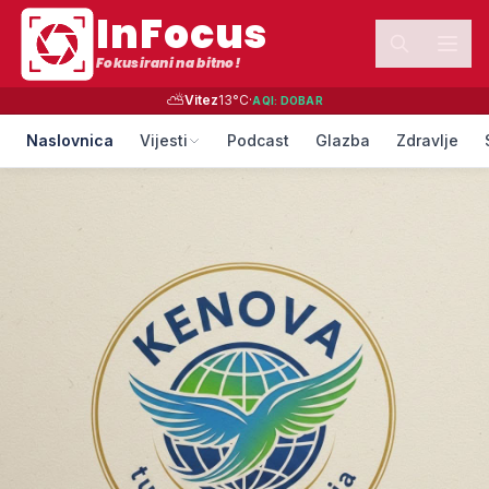
InFocus
Fokusirani na bitno!
⛅
Vitez
13
°C
·
AQI:
DOBAR
Naslovnica
Vijesti
Podcast
Glazba
Zdravlje