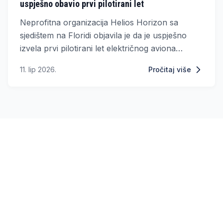
uspješno obavio prvi pilotirani let
Neprofitna organizacija Helios Horizon sa
sjedištem na Floridi objavila je da je uspješno
izvela prvi pilotirani let električnog aviona
pogonjenog baterijama s čvrstim elektrolitom,
11. lip 2026.
Pročitaj više
tehnologijom koja bi mogla značajno unaprijediti
budućnost električne avijacije.