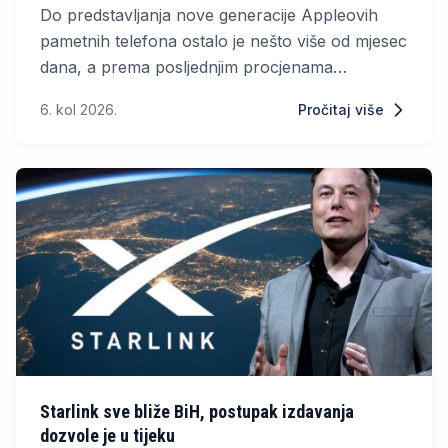
Do predstavljanja nove generacije Appleovih
pametnih telefona ostalo je nešto više od mjesec
dana, a prema posljednjim procjenama
analitičara, iPhone 18 Pro mogao bi stići uz
6. kol 2026.
Pročitaj više
osjetno višu cijenu. Očekuje se da će Apple
novu seriju predstaviti tijekom rujna.
Starlink sve bliže BiH, postupak izdavanja
dozvole je u tijeku