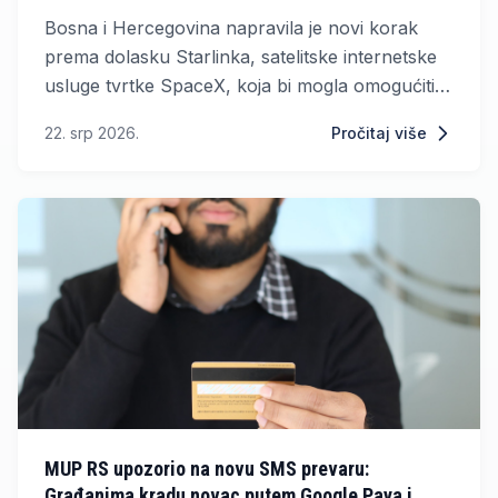
Bosna i Hercegovina napravila je novi korak
prema dolasku Starlinka, satelitske internetske
usluge tvrtke SpaceX, koja bi mogla omogućiti
brzi internet i u najudaljenijim dijelovima zemlje.
22. srp 2026.
Pročitaj više
MUP RS upozorio na novu SMS prevaru:
Građanima kradu novac putem Google Paya i