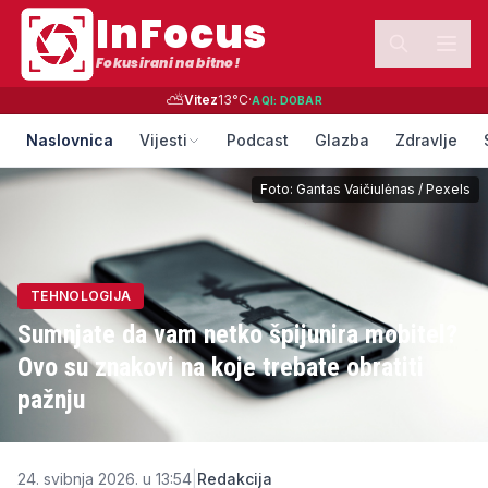
InFocus
Fokusirani na bitno!
⛅
Vitez
13
°C
·
AQI:
DOBAR
Naslovnica
Vijesti
Podcast
Glazba
Zdravlje
Foto:
Gantas Vaičiulėnas
/
Pexels
TEHNOLOGIJA
Sumnjate da vam netko špijunira mobitel?
Ovo su znakovi na koje trebate obratiti
pažnju
24. svibnja 2026. u 13:54
|
Redakcija