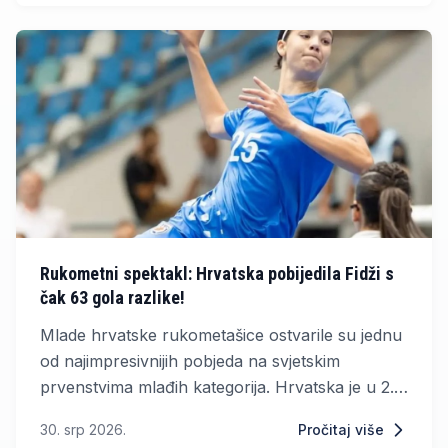
zabilježila značajan rast prihoda.
Rukometni spektakl: Hrvatska pobijedila Fidži s
čak 63 gola razlike!
Mlade hrvatske rukometašice ostvarile su jednu
od najimpresivnijih pobjeda na svjetskim
prvenstvima mlađih kategorija. Hrvatska je u 2.
kolu skupine A Svjetskog prvenstva u
30. srp 2026.
Pročitaj više
Rumunjskoj deklasirala Fidži s nevjerojatnih 67:4