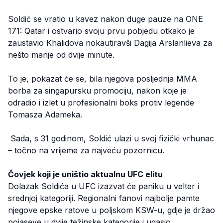
Soldić se vratio u kavez nakon duge pauze na ONE
171: Qatar i ostvario svoju prvu pobjedu otkako je
zaustavio Khalidova nokautiravši Dagija Arslanlieva za
nešto manje od dvije minute.
To je, pokazat će se, bila njegova posljednja MMA
borba za singapursku promociju, nakon koje je
odradio i izlet u profesionalni boks protiv legende
Tomasza Adameka.
Sada, s 31 godinom, Soldić ulazi u svoj fizički vrhunac
– točno na vrijeme za najveću pozornicu.
Čovjek koji je uništio aktualnu UFC elitu
Dolazak Soldića u UFC izazvat će paniku u velter i
srednjoj kategoriji. Regionalni fanovi najbolje pamte
njegove epske ratove u poljskom KSW-u, gdje je držao
pojaseve u dvije težinske kategorije i ugasio