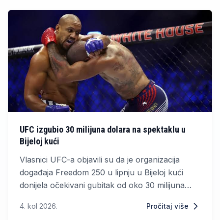
UFC izgubio 30 milijuna dolara na spektaklu u
Bijeloj kući
Vlasnici UFC-a objavili su da je organizacija
događaja Freedom 250 u lipnju u Bijeloj kući
donijela očekivani gubitak od oko 30 milijuna
dolara. Unatoč tome, matična kompanija TKO
4. kol 2026.
Pročitaj više
Group Holdings u drugom je tromjesečju 2026.