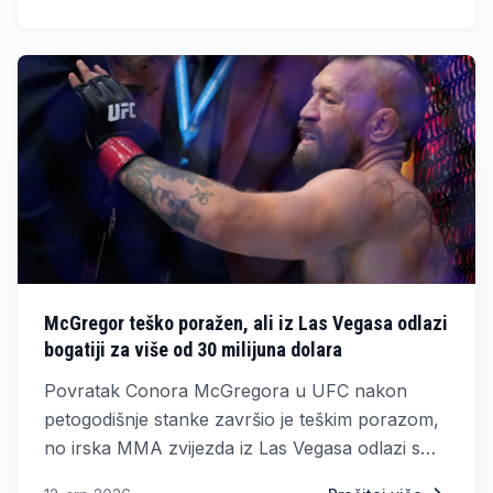
McGregor teško poražen, ali iz Las Vegasa odlazi
bogatiji za više od 30 milijuna dolara
Povratak Conora McGregora u UFC nakon
petogodišnje stanke završio je teškim porazom,
no irska MMA zvijezda iz Las Vegasa odlazi s
jednom od najvećih zarada u karijeri.