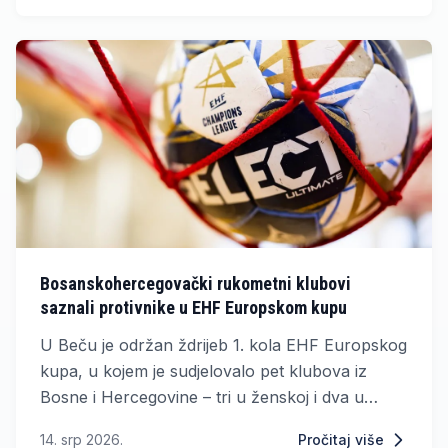
i upisala pobjedu od čak 63 gola razlike.
Bosanskohercegovački rukometni klubovi
saznali protivnike u EHF Europskom kupu
U Beču je održan ždrijeb 1. kola EHF Europskog
kupa, u kojem je sudjelovalo pet klubova iz
Bosne i Hercegovine – tri u ženskoj i dva u
muškoj konkurenciji.
14. srp 2026.
Pročitaj više