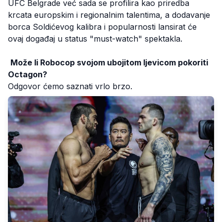
UFC Belgrade već sada se profilira kao priredba
krcata europskim i regionalnim talentima, a dodavanje
borca Soldićevog kalibra i popularnosti lansirat će
ovaj događaj u status "must-watch" spektakla.
Može li Robocop svojom ubojitom ljevicom pokoriti
Octagon?
Odgovor ćemo saznati vrlo brzo.