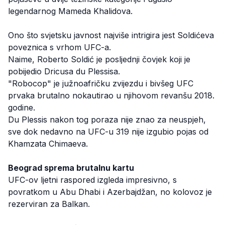
legendarnog Mameda Khalidova.
Ono što svjetsku javnost najviše intrigira jest Soldićeva
poveznica s vrhom UFC-a.
Naime, Roberto Soldić je posljednji čovjek koji je
pobijedio Dricusa du Plessisa.
"Robocop" je južnoafričku zvijezdu i bivšeg UFC
prvaka brutalno nokautirao u njihovom revanšu 2018.
godine.
Du Plessis nakon tog poraza nije znao za neuspjeh,
sve dok nedavno na UFC-u 319 nije izgubio pojas od
Khamzata Chimaeva.
Beograd sprema brutalnu kartu
UFC-ov ljetni raspored izgleda impresivno, s
povratkom u Abu Dhabi i Azerbajdžan, no kolovoz je
rezerviran za Balkan.