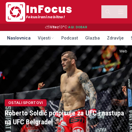
InFocus
Fokusirani na bitno!
⛅
Vitez
13
°C
·
AQI:
DOBAR
Naslovnica
Vijesti
Podcast
Glazba
Zdravlje
Web
OSTALI SPORTOVI
Roberto Soldić potpisuje za UFC i nastupa
na UFC Belgrade!