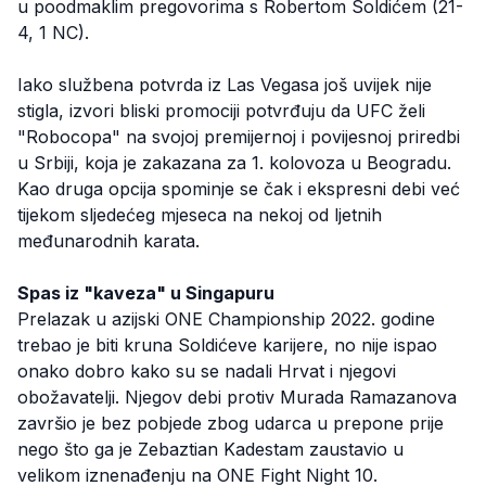
u poodmaklim pregovorima s Robertom Soldićem (21-
4, 1 NC).
Iako službena potvrda iz Las Vegasa još uvijek nije
stigla, izvori bliski promociji potvrđuju da UFC želi
"Robocopa" na svojoj premijernoj i povijesnoj priredbi
u Srbiji, koja je zakazana za 1. kolovoza u Beogradu.
Kao druga opcija spominje se čak i ekspresni debi već
tijekom sljedećeg mjeseca na nekoj od ljetnih
međunarodnih karata.
Spas iz "kaveza" u Singapuru
Prelazak u azijski ONE Championship 2022. godine
trebao je biti kruna Soldićeve karijere, no nije ispao
onako dobro kako su se nadali Hrvat i njegovi
obožavatelji. Njegov debi protiv Murada Ramazanova
završio je bez pobjede zbog udarca u prepone prije
nego što ga je Zebaztian Kadestam zaustavio u
velikom iznenađenju na ONE Fight Night 10.