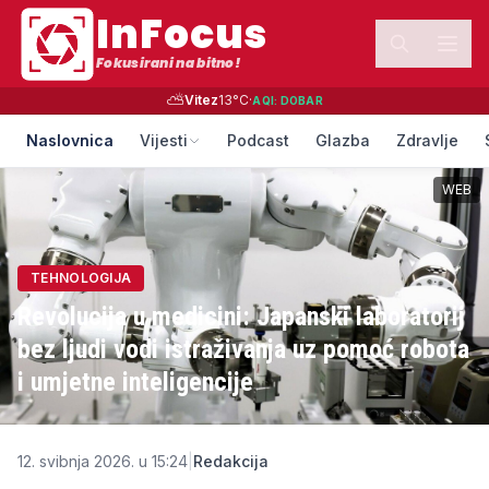
InFocus
Fokusirani na bitno!
⛅
Vitez
13
°C
·
AQI:
DOBAR
Naslovnica
Vijesti
Podcast
Glazba
Zdravlje
WEB
TEHNOLOGIJA
Revolucija u medicini: Japanski laboratorij
bez ljudi vodi istraživanja uz pomoć robota
i umjetne inteligencije
12. svibnja 2026. u 15:24
|
Redakcija