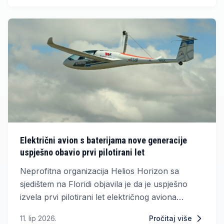
Električni avion s baterijama nove generacije
uspješno obavio prvi pilotirani let
Neprofitna organizacija Helios Horizon sa
sjedištem na Floridi objavila je da je uspješno
izvela prvi pilotirani let električnog aviona
pogonjenog baterijama s čvrstim elektrolitom,
11. lip 2026.
Pročitaj više
tehnologijom koja bi mogla značajno unaprijediti