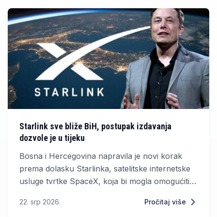
Starlink sve bliže BiH, postupak izdavanja
dozvole je u tijeku
Bosna i Hercegovina napravila je novi korak
prema dolasku Starlinka, satelitske internetske
usluge tvrtke SpaceX, koja bi mogla omogućiti
brzi internet i u najudaljenijim dijelovima zemlje.
22. srp 2026.
Pročitaj više