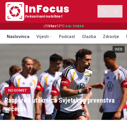
InFocus
Fokusirani na bitno!
⛅
Vitez
13
°C
·
AQI:
DOBAR
Naslovnica
Vijesti
Podcast
Glazba
Zdravlje
WEB
NOGOMET
Raspored utakmica Svjetskog prvenstva
večeras