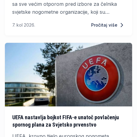
sa sve većim otporom pred izbore za čelnika
svjetske nogometne organizacije, koji su
zakazani za ožujak iduće godine. Njegov
7. kol 2026.
Pročitaj više
prijedlog da se do 30 posto udjela u Svjetskom
prvenstvu ponudi privatnim investitorima naišao
je na snažno protivljenje europskih nogometnih
saveza.
UEFA nastavlja bojkot FIFA-e unatoč povlačenju
spornog plana za Svjetsko prvenstvo
UEFA, krovno tijelo europskog nogometa,