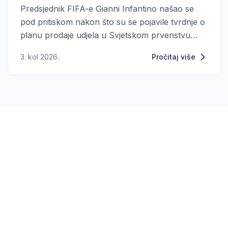
Predsjednik FIFA-e Gianni Infantino našao se
pod pritiskom nakon što su se pojavile tvrdnje o
planu prodaje udjela u Svjetskom prvenstvu
privatnim investitorima. Prema pisanju New York
3. kol 2026.
Pročitaj više
Posta, Infantino je posljednjih dana pokušavao
stupiti u kontakt s američkim predsjednikom
Donaldom Trumpom.