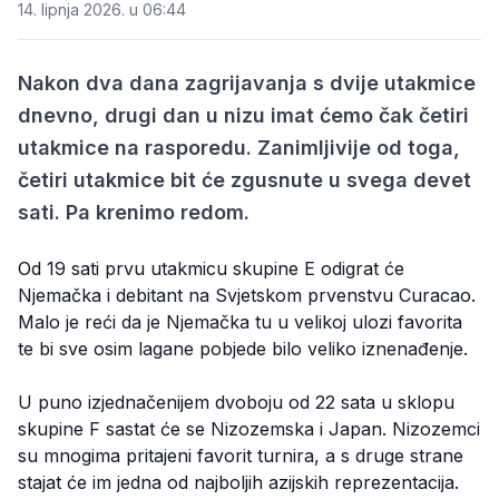
14. lipnja 2026. u 06:44
Nakon dva dana zagrijavanja s dvije utakmice
dnevno, drugi dan u nizu imat ćemo čak četiri
utakmice na rasporedu. Zanimljivije od toga,
četiri utakmice bit će zgusnute u svega devet
sati. Pa krenimo redom.
Od 19 sati prvu utakmicu skupine E odigrat će
Njemačka i debitant na Svjetskom prvenstvu Curacao.
Malo je reći da je Njemačka tu u velikoj ulozi favorita
te bi sve osim lagane pobjede bilo veliko iznenađenje.
U puno izjednačenijem dvoboju od 22 sata u sklopu
skupine F sastat će se Nizozemska i Japan. Nizozemci
su mnogima pritajeni favorit turnira, a s druge strane
stajat će im jedna od najboljih azijskih reprezentacija.