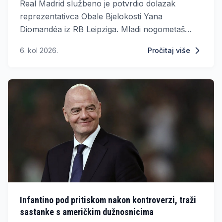
Real Madrid službeno je potvrdio dolazak
reprezentativca Obale Bjelokosti Yana
Diomandéa iz RB Leipziga. Mladi nogometaš
potpisao je sedmogodišnji ugovor, kojim se
6. kol 2026.
Pročitaj više
obvezao na vjernost madridskom klubu do 30.
lipnja 2033. godine.
Infantino pod pritiskom nakon kontroverzi, traži
sastanke s američkim dužnosnicima