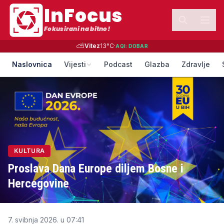
InFocus
Fokusirani na bitno!
⛅
Vitez
13
°C
·
AQI:
DOBAR
Naslovnica
Vijesti
Podcast
Glazba
Zdravlje
KULTURA
Proslava Dana Europe diljem Bosne i
Hercegovine
7. svibnja 2026. u 07:41