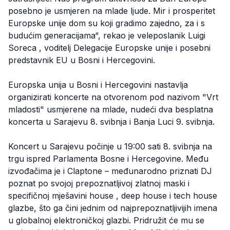
posebno je usmjeren na mlade ljude. Mir i prosperitet
Europske unije dom su koji gradimo zajedno, za i s
budućim generacijama“, rekao je veleposlanik Luigi
Soreca , voditelj Delegacije Europske unije i posebni
predstavnik EU u Bosni i Hercegovini.
Europska unija u Bosni i Hercegovini nastavlja
organizirati koncerte na otvorenom pod nazivom "Vrt
mladosti" usmjerene na mlade, nudeći dva besplatna
koncerta u Sarajevu 8. svibnja i Banja Luci 9. svibnja.
Koncert u Sarajevu počinje u 19:00 sati 8. svibnja na
trgu ispred Parlamenta Bosne i Hercegovine. Među
izvođačima je i Claptone – međunarodno priznati DJ
poznat po svojoj prepoznatljivoj zlatnoj maski i
specifičnoj mješavini house , deep house i tech house
glazbe, što ga čini jednim od najprepoznatljivijih imena
u globalnoj elektroničkoj glazbi. Pridružit će mu se