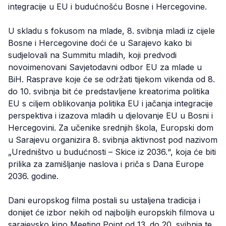
integracije u EU i budućnošću Bosne i Hercegovine.
U skladu s fokusom na mlade, 8. svibnja mladi iz cijele
Bosne i Hercegovine doći će u Sarajevo kako bi
sudjelovali na Summitu mladih, koji predvodi
novoimenovani Savjetodavni odbor EU za mlade u
BiH. Rasprave koje će se održati tijekom vikenda od 8.
do 10. svibnja bit će predstavljene kreatorima politika
EU s ciljem oblikovanja politika EU i jačanja integracije
perspektiva i izazova mladih u djelovanje EU u Bosni i
Hercegovini. Za učenike srednjih škola, Europski dom
u Sarajevu organizira 8. svibnja aktivnost pod nazivom
„Uredništvo u budućnosti – Skice iz 2036.“, koja će biti
prilika za zamišljanje naslova i priča s Dana Europe
2036. godine.
Dani europskog filma postali su ustaljena tradicija i
donijet će izbor nekih od najboljih europskih filmova u
sarajevsko kino Meeting Point od 13. do 20. svibnja te