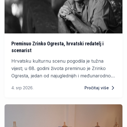
Preminuo Zrinko Ogresta, hrvatski redatelj i
scenarist
Hrvatsku kulturnu scenu pogodila je tužna
vijest; u 68. godini života preminuo je Zrinko
Ogresta, jedan od najuglednijih i međunarodno
najpriznatijih hrvatskih filmskih redatelja,
4. srp 2026.
Pročitaj više
scenarist i dugogodišnji profesor režije na
Akademiji dramske umjetnosti u Zagrebu.