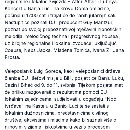
regionalne i lokalne zvijezde – After Affair i Lubnya.
Koncert u Banja Luci, na krovu Doma omladine,
počinje u 17:00 sati i trajat će do ranih jutarnjih sati.
Nastupit će poznati DJ i producent Guy Mantzur,
poznat po svojoj prepoznatljivoj mješavini hipnotičkih
melodija, melodičnog techna i progresivnog housea ,
uz brojne regionalne i lokalne izvođače, uključujući
Coeusa, Nebs Jacka, Mladena Tomića, Ivana Z i Jana
Frosta.
Veleposlanik Luigi Soreca, kao i veleposlanici država
članica EU i šefovi misija u BiH, posjetit će Banju Luku,
Cazin i Bihać od 9. do 11. svibnja. Tijekom posjeta imat
će priliku razgovarati o rezultatima pomoći EU
lokalnim zajednicama, sudjelovati u događaju "Noć
tvrđava" na Kastelu u Banjoj Luci te se sastati s
lokalnim dužnosnicima, predstavnicima civilnog
društva, aktivistima i mladima kako bi saznali više o
njihovim vizijama i iskustvima u vezi s procesom