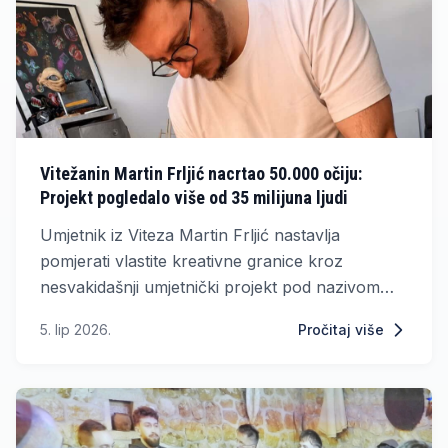
Vitežanin Martin Frljić nacrtao 50.000 očiju:
Projekt pogledalo više od 35 milijuna ljudi
Umjetnik iz Viteza Martin Frljić nastavlja
pomjerati vlastite kreativne granice kroz
nesvakidašnji umjetnički projekt pod nazivom
„Jedan pratitelj, jedno oko“, koji je u samo
5. lip 2026.
Pročitaj više
nekoliko mjeseci privukao pažnju desetaka
milijuna ljudi širom svijeta.