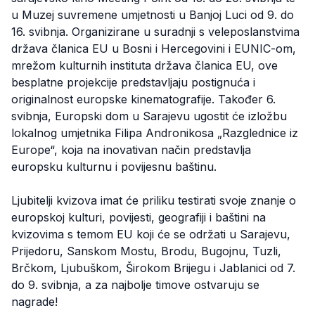
u Muzej suvremene umjetnosti u Banjoj Luci od 9. do
16. svibnja. Organizirane u suradnji s veleposlanstvima
država članica EU u Bosni i Hercegovini i EUNIC-om,
mrežom kulturnih instituta država članica EU, ove
besplatne projekcije predstavljaju postignuća i
originalnost europske kinematografije. Također 6.
svibnja, Europski dom u Sarajevu ugostit će izložbu
lokalnog umjetnika Filipa Andronikosa „Razglednice iz
Europe“, koja na inovativan način predstavlja
europsku kulturnu i povijesnu baštinu.
Ljubitelji kvizova imat će priliku testirati svoje znanje o
europskoj kulturi, povijesti, geografiji i baštini na
kvizovima s temom EU koji će se održati u Sarajevu,
Prijedoru, Sanskom Mostu, Brodu, Bugojnu, Tuzli,
Brčkom, Ljubuškom, Širokom Brijegu i Jablanici od 7.
do 9. svibnja, a za najbolje timove ostvaruju se
nagrade!