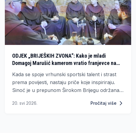
ODJEK „BRIJEŠKIH ZVONA“: Kako je mladi
Domagoj Marušić kamerom vratio franjevce na
Široki Brijeg
Kada se spoje vrhunski sportski talent i strast
prema povijesti, nastaju priče koje inspiriraju.
Sinoć je u prepunom Širokom Brijegu održana
premijera dokumentarnog filma mladog redatelja
20. svi 2026.
Pročitaj više
Domagoja Marušića, bivše nogometne nade, koji
je filmskom kamerom oživio dolazak franjevaca i
korijene hercegovačkog identiteta.