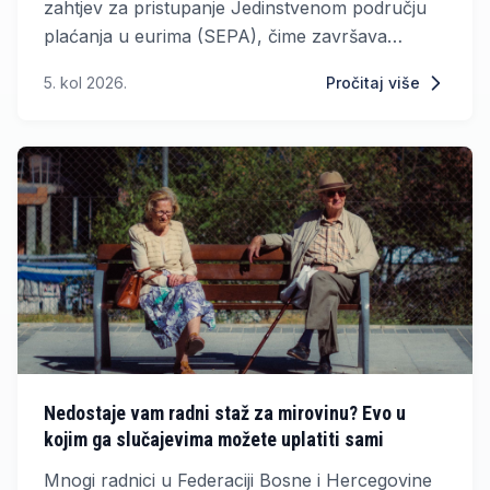
zahtjev za pristupanje Jedinstvenom području
plaćanja u eurima (SEPA), čime završava
višemjesečni proces ispunjavanja regulatornih i
5. kol 2026.
Pročitaj više
tehničkih uvjeta. Aplikaciju će Europskom
platnom vijeću (EPC) i Europskoj komisiji predati
Centralna banka BiH.
Nedostaje vam radni staž za mirovinu? Evo u
kojim ga slučajevima možete uplatiti sami
Mnogi radnici u Federaciji Bosne i Hercegovine