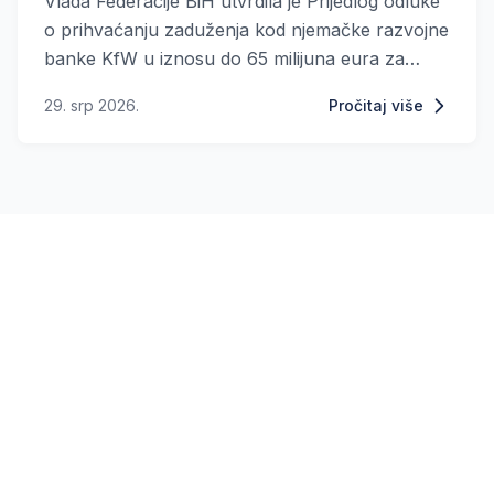
Vlada Federacije BiH utvrdila je Prijedlog odluke
o prihvaćanju zaduženja kod njemačke razvojne
banke KfW u iznosu do 65 milijuna eura za
izgradnju vjetroelektrane Poklečani. Odluka će
29. srp 2026.
Pročitaj više
biti upućena na razmatranje Parlamentu FBiH.