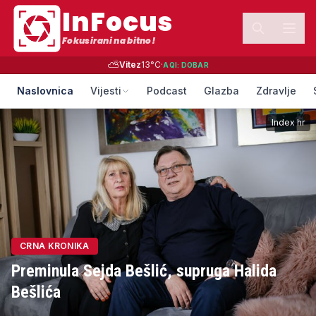
InFocus
Fokusirani na bitno!
⛅
Vitez
13
°C
·
AQI:
DOBAR
Naslovnica
Vijesti
Podcast
Glazba
Zdravlje
Index hr
CRNA KRONIKA
Preminula Sejda Bešlić, supruga Halida
Bešlića