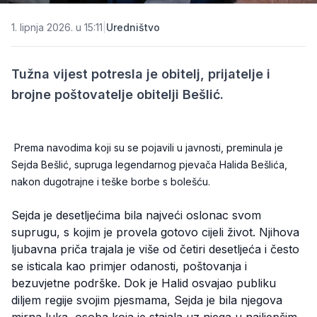
1. lipnja 2026. u 15:11
|
Uredništvo
Tužna vijest potresla je obitelj, prijatelje i
brojne poštovatelje obitelji Bešlić.
Prema navodima koji su se pojavili u javnosti, preminula je
Sejda Bešlić, supruga legendarnog pjevača Halida Bešlića,
nakon dugotrajne i teške borbe s bolešću.
Sejda je desetljećima bila najveći oslonac svom
suprugu, s kojim je provela gotovo cijeli život. Njihova
ljubavna priča trajala je više od četiri desetljeća i često
se isticala kao primjer odanosti, poštovanja i
bezuvjetne podrške. Dok je Halid osvajao publiku
diljem regije svojim pjesmama, Sejda je bila njegova
mirna luka, osoba koja je stajala uz njega u najljepšim,