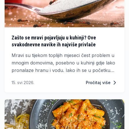
Zašto se mravi pojavljuju u kuhinji? Ove
svakodnevne navike ih najviše privlače
Mravi su tijekom toplijih mjeseci čest problem u
mnogim domovima, posebno u kuhinji gdje lako
pronalaze hranu i vodu. Iako ih se u početku
često ne primijeti, mogu se vrlo brzo pojaviti u
15. svi 2026.
Pročitaj više
velikom broju.