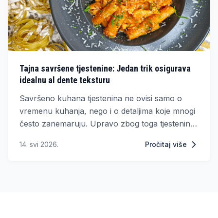
Tajna savršene tjestenine: Jedan trik osigurava
idealnu al dente teksturu
Savršeno kuhana tjestenina ne ovisi samo o
vremenu kuhanja, nego i o detaljima koje mnogi
često zanemaruju. Upravo zbog toga tjestenina
ponekad ispadne premekana ili pretvrda, što
14. svi 2026.
Pročitaj više
može pokvariti cijeli obrok.