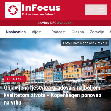
InFocus
Fokusirani na bitno!
⛅
Vitez
13
°C
·
AQI:
DOBAR
Naslovnica
Vijesti
Podcast
Glazba
Zdravlje
Foto:
Pham Ngoc Anh
/
Pexels
LIFESTYLE
Objavljena ljestvica gradova s najboljom
kvalitetom života - Kopenhagen ponovno
na vrhu