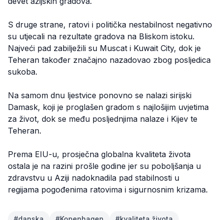
devet azijskih gradova.
S druge strane, ratovi i politička nestabilnost negativno
su utjecali na rezultate gradova na Bliskom istoku.
Najveći pad zabilježili su Muscat i Kuwait City, dok je
Teheran također značajno nazadovao zbog posljedica
sukoba.
Na samom dnu ljestvice ponovno se nalazi sirijski
Damask, koji je proglašen gradom s najlošijim uvjetima
za život, dok se među posljednjima nalaze i Kijev te
Teheran.
Prema EIU-u, prosječna globalna kvaliteta života
ostala je na razini prošle godine jer su poboljšanja u
zdravstvu u Aziji nadoknadila pad stabilnosti u
regijama pogođenima ratovima i sigurnosnim krizama.
#
danska
#
Kopenhagen
#
kvaliteta života