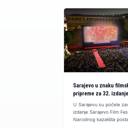
Sarajevo u znaku films
pripreme za 32. izdanj
U Sarajevu su počele za
izdanje Sarajevo Film Fest
Narodnog kazališta postav
streha, dok su u središtu