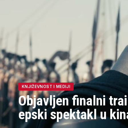
KNJIŽEVNOST I MEDIJI
Objavljen finalni tra
epski spektakl u kin