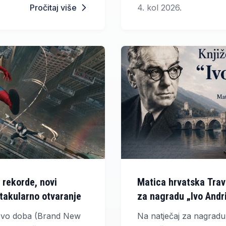
Pročitaj više
4. kol 2026.
ti koji najavljuju
Mahershala Ali.
giji.
 rekorde, novi
Matica hrvatska Trav
takularno otvaranje
za nagradu „Ivo Andr
Novo doba (Brand New
Na natječaj za nagradu