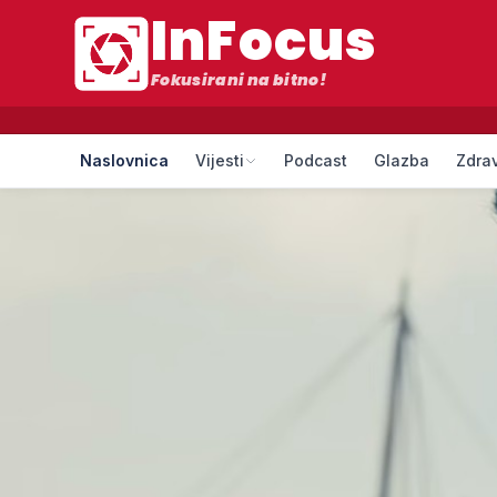
InFocus
Fokusirani na bitno!
Naslovnica
Vijesti
Podcast
Glazba
Zdrav