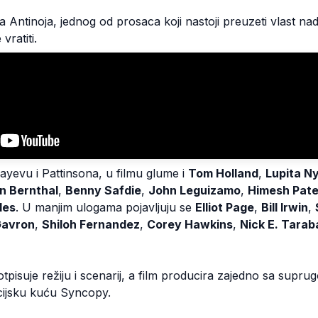
a Antinoja, jednog od prosaca koji nastoji preuzeti vlast na
vratiti.
evu i Pattinsona, u filmu glume i
Tom Holland
,
Lupita N
n Bernthal
,
Benny Safdie
,
John Leguizamo
,
Himesh Pate
les
. U manjim ulogama pojavljuju se
Elliot Page
,
Bill Irwin
,
Gavron
,
Shiloh Fernandez
,
Corey Hawkins
,
Nick E. Tarab
tpisuje režiju i scenarij, a film producira zajedno sa s
cijsku kuću Syncopy.