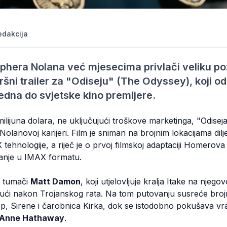
edakcija
ophera Nolana već mjesecima privlači veliku po
vršni trailer za "Odiseju" (The Odyssey), koji o
jedna do svjetske kino premijere.
lijuna dolara, ne uključujući troškove marketinga, "Odiseja
 Nolanovoj karijeri. Film je sniman na brojnim lokacijama dilj
tehnologije, a riječ je o prvoj filmskoj adaptaciji Homerova e
vanje u IMAX formatu.
a tumači
Matt Damon
, koji utjelovljuje kralja Itake na njeg
ći nakon Trojanskog rata. Na tom putovanju susreće brojn
, Sirene i čarobnica Kirka, dok se istodobno pokušava vrat
Anne Hathaway
.