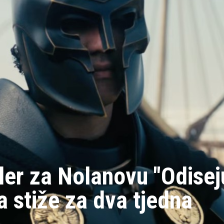
iler za Nolanovu "Odisej
a stiže za dva tjedna