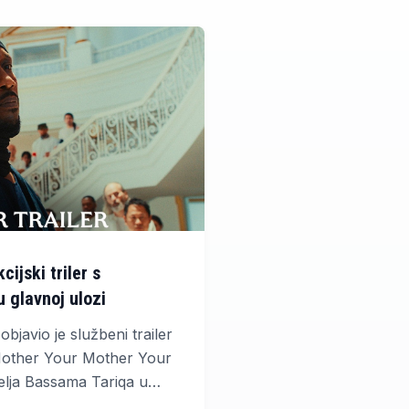
cijski triler s
 glavnoj ulozi
avio je službeni trailer
r Mother Your Mother Your
telja Bassama Tariqa u
mači oskarovac