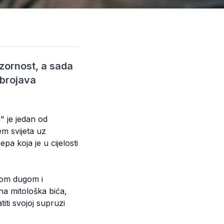
zornost, a sada
dbrojava
" je jedan od
em svijeta uz
pa koja je u cijelosti
ovom dugom i
a mitološka bića,
iti svojoj supruzi