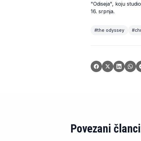
"Odiseja", koju studi
16. srpnja.
#
the odyssey
#
ch
Povezani članci