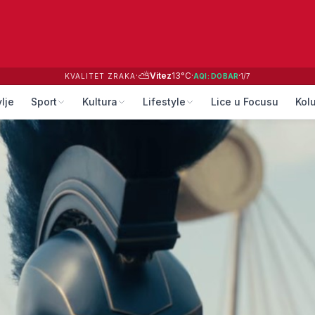
⛅
·
Vitez
13
°C
·
·
KVALITET ZRAKA
AQI:
DOBAR
1
/
7
lje
Sport
Kultura
Lifestyle
Lice u Focusu
Kol