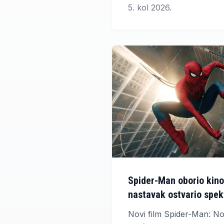
5. kol 2026.
prepoznatljivi crveni plaka
najveći filmski događaj u re
Spider-Man oborio kino
nastavak ostvario spek
Novi film Spider-Man: 