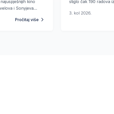
najuspješnijih kino
stiglo čak 190 radova iz 
rvelova i Sonyjeva
3. kol 2026.
vikenda prikazivanja
Pročitaj više
a dolara diljem svijeta,
o mjesto najvećih
 vremena.