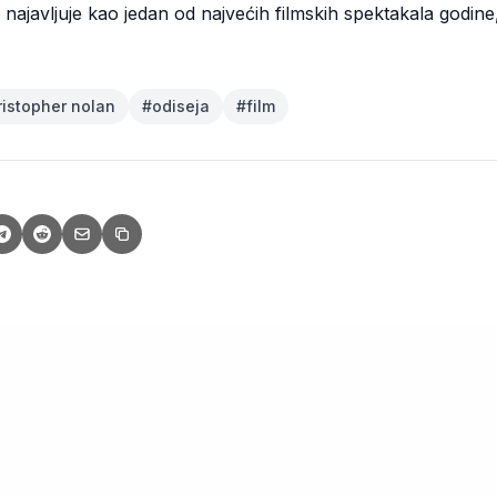
o najavljuje kao jedan od najvećih filmskih spektakala godine,
ristopher nolan
#
odiseja
#
film