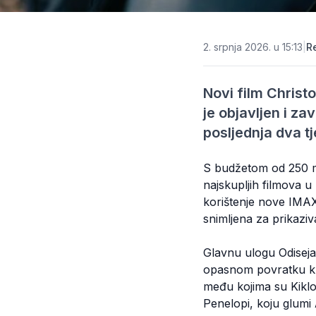
2. srpnja 2026. u 15:13
|
R
Novi film Christ
je objavljen i za
posljednja dva t
S budžetom od 250 mi
najskupljih filmova u
korištenje nove IMAX 
snimljena za prikazi
Glavnu ulogu Odisej
opasnom povratku ku
među kojima su Kiklop
Penelopi, koju glumi