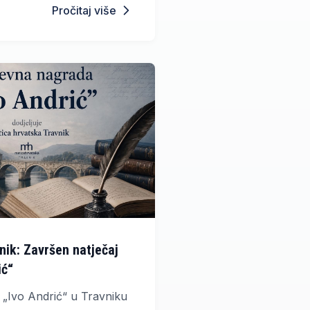
Pročitaj više
nik: Završen natječaj
ić“
 „Ivo Andrić“ u Travniku