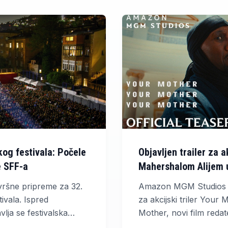
kog festivala: Počele
Objavljen trailer za ak
e SFF-a
Mahershalom Alijem u
vršne pripreme za 32.
Amazon MGM Studios obj
ivala. Ispred
za akcijski triler You
lja se festivalska
Mother, novi film reda
 grada već postavljeni
kojem glavnu ulogu tu