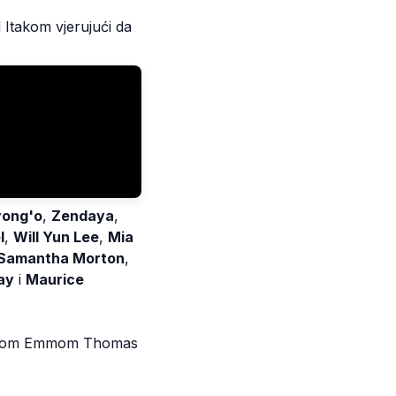
d Itakom vjerujući da
yong'o
,
Zendaya
,
l
,
Will Yun Lee
,
Mia
Samantha Morton
,
ay
i
Maurice
uprugom Emmom Thomas