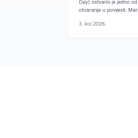
Day) ostvario je jedno od 
otvaranja u povijesti. Ma
produkcija tijekom prvog 
3. kol 2026.
zaradila je čak 927 milijun
čime se svrstala na drug
premijernih vikenda svih