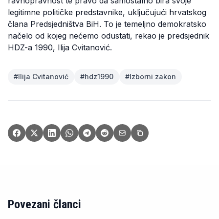
ravnopravnost te pravo da samostalno bira svoje
legitimne političke predstavnike, uključujući hrvatskog
člana Predsjedništva BiH. To je temeljno demokratsko
načelo od kojeg nećemo odustati, rekao je predsjednik
HDZ-a 1990, Ilija Cvitanović.
#
Ilija Cvitanović
#
hdz1990
#
Izborni zakon
Povezani članci