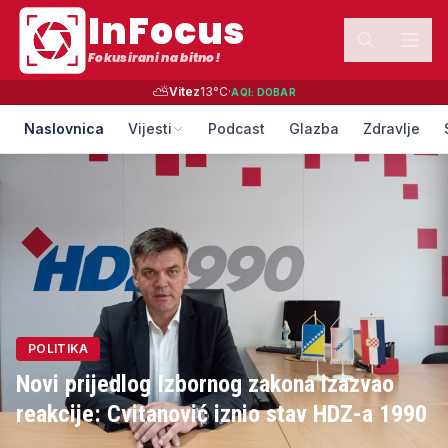
InFocus
Fokusirani na bitno!
⛅
Vitez
13
°C
·
AQI:
DOBAR
Naslovnica
Vijesti
Podcast
Glazba
Zdravlje
POLITIKA
Novi prijedlog Izbornog zakona izazvao
reakcije: Cvitanović iznio stav HDZ-a 1990