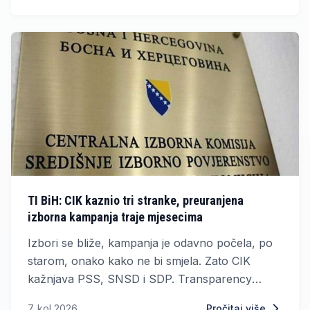
TI BiH: CIK kaznio tri stranke, preuranjena
izborna kampanja traje mjesecima
Izbori se bliže, kampanja je odavno počela, po
starom, onako kako ne bi smjela. Zato CIK
kažnjava PSS, SNSD i SDP. Transparency
International je identificirao čak 1200 primjera
7. kol 2026.
Pročitaj više