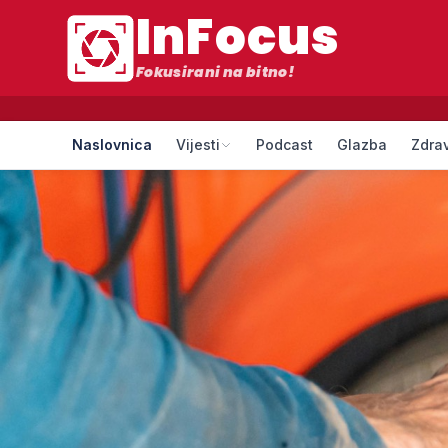
InFocus
Fokusirani na bitno!
Naslovnica
Vijesti
Podcast
Glazba
Zdrav