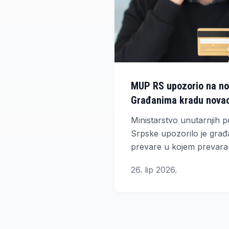
MUP RS upozorio na no
Građanima kradu nova
i Apple Paya
Ministarstvo unutarnjih 
Srpske upozorilo je građ
prevare u kojem prevaran
platne kartice putem laž
26. lip 2026.