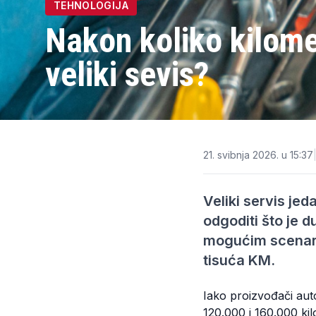
TEHNOLOGIJA
Nakon koliko kilomet
veliki sevis?
21. svibnja 2026. u 15:37
Veliki servis je
odgoditi što je 
mogućim scenarij
tisuća KM.
Iako proizvođači aut
120.000 i 160.000 ki