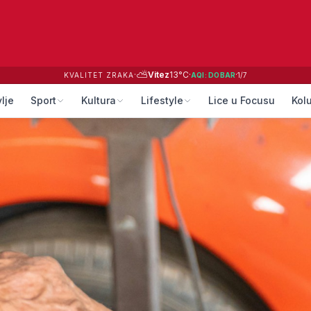
⛅
·
Vitez
13
°C
·
·
KVALITET ZRAKA
AQI:
DOBAR
1
/
7
lje
Sport
Kultura
Lifestyle
Lice u Focusu
Kol