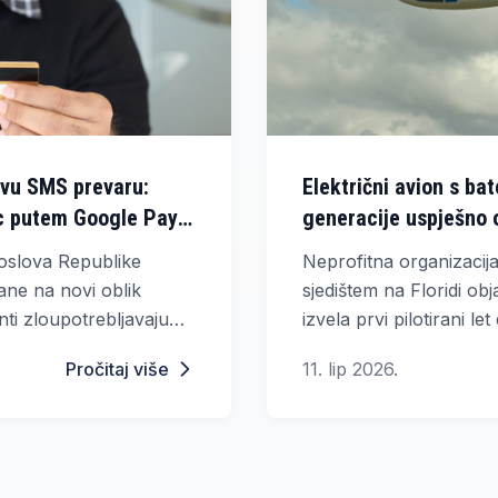
vu SMS prevaru:
Električni avion s ba
c putem Google Paya
generacije uspješno ob
poslova Republike
Neprofitna organizacij
ane na novi oblik
sjedištem na Floridi obj
ti zloupotrebljavaju
izvela prvi pilotirani le
nih SMS poruka.
pogonjenog baterijama 
Pročitaj više
11. lip 2026.
tehnologijom koja bi mo
budućnost električne avi