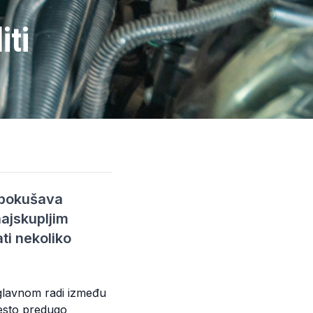
iti
č pokušava
najskupljim
ti nekoliko
uglavnom radi između
često predugo