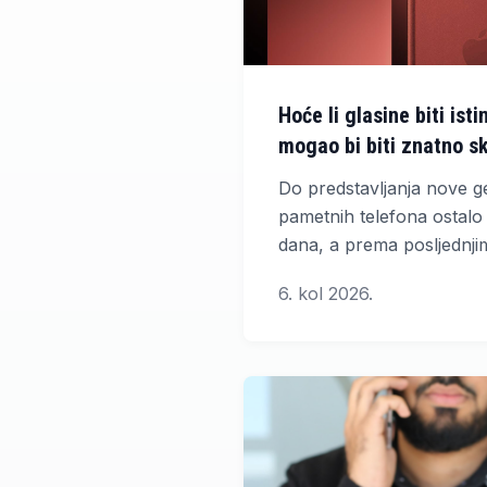
Hoće li glasine biti ist
mogao bi biti znatno sk
Do predstavljanja nove g
pametnih telefona ostalo 
dana, a prema posljednj
analitičara, iPhone 18 Pr
6. kol 2026.
osjetno višu cijenu. Oček
novu seriju predstaviti ti