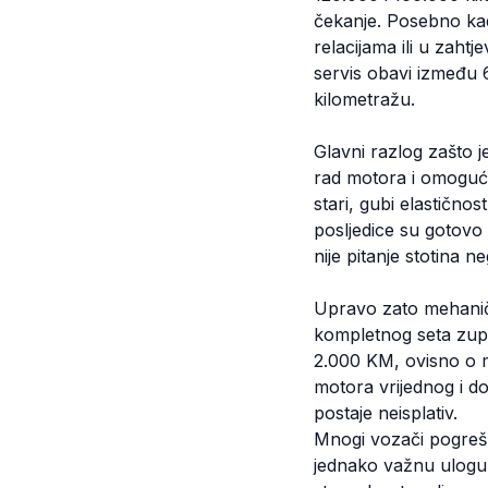
čekanje. Posebno ka
relacijama ili u zaht
servis obavi između 
kilometražu.
Glavni razlog zašto je
rad motora i omoguću
stari, gubi elastično
posljedice su gotovo u
nije pitanje stotina n
Upravo zato mehaničar
kompletnog seta zup
2.000 KM, ovisno o 
motora vrijednog i do
postaje neisplativ.
Mnogi vozači pogrešno
jednako važnu ulogu.