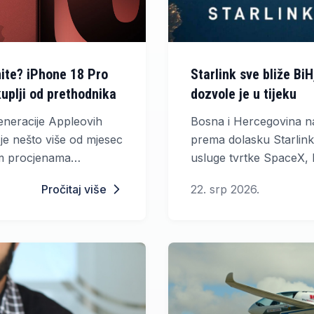
inite? iPhone 18 Pro
Starlink sve bliže Bi
uplji od prethodnika
dozvole je u tijeku
eneracije Appleovih
Bosna i Hercegovina na
je nešto više od mjesec
prema dolasku Starlinka
im procjenama
usluge tvrtke SpaceX, 
o mogao bi stići uz
brzi internet i u najudal
Pročitaj više
22. srp 2026.
uje se da će Apple
jekom rujna.