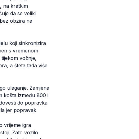
 na kratkim
uje da se veliki
 bez obzira na
elu koji sinkronizira
remen s vremenom
 tijekom vožnje,
ora, a šteta tada više
nego ulaganje. Zamjena
 košta između 800 i
dovesti do popravka
ila jer popravak
o vrijeme igra
oji. Zato vozilo