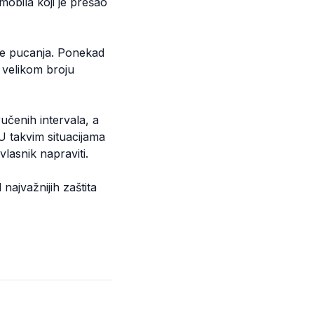
mobila koji je prešao
ije pucanja. Ponekad
u velikom broju
učenih intervala, a
 takvim situacijama
lasnik napraviti.
 najvažnijih zaštita