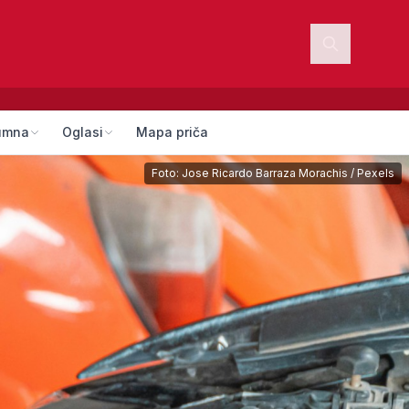
umna
Oglasi
Mapa priča
Foto:
Jose Ricardo Barraza Morachis
/
Pexels