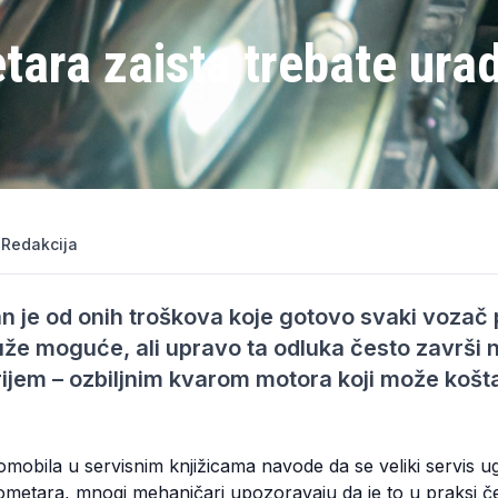
ara zaista trebate urad
|
Redakcija
dan je od onih troškova koje gotovo svaki voza
duže moguće, ali upravo ta odluka često završi 
em – ozbiljnim kvarom motora koji može košta
omobila u servisnim knjižicama navode da se veliki servis 
lometara, mnogi mehaničari upozoravaju da je to u praksi 