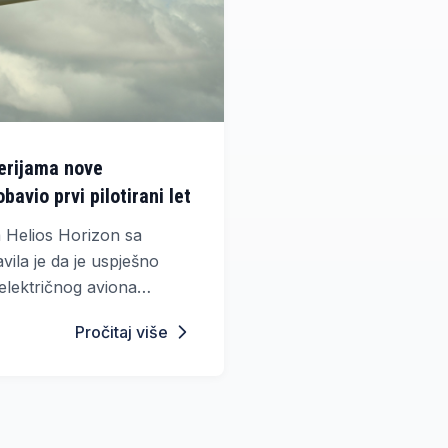
terijama nove
avio prvi pilotirani let
a Helios Horizon sa
avila je da je uspješno
t električnog aviona
s čvrstim elektrolitom,
Pročitaj više
gla značajno unaprijediti
jacije.