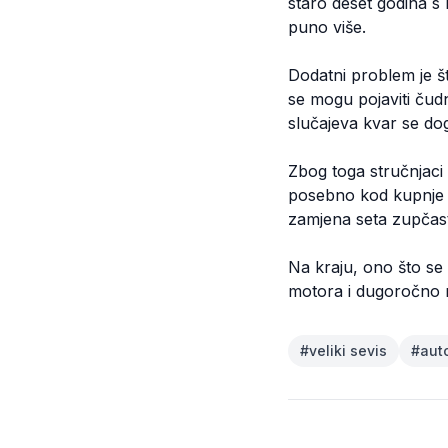
staro deset godina s 
puno više.
Dodatni problem je š
se mogu pojaviti čudni
slučajeva kvar se do
Zbog toga stručnjaci 
posebno kod kupnje r
zamjena seta zupčasto
Na kraju, ono što se n
motora i dugoročno na
#
veliki sevis
#
aut