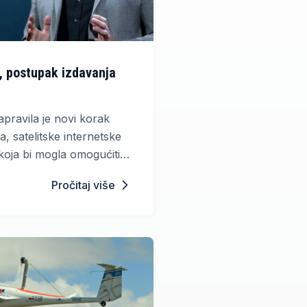
H, postupak izdavanja
pravila je novi korak
, satelitske internetske
koja bi mogla omogućiti
jenijim dijelovima zemlje.
Pročitaj više