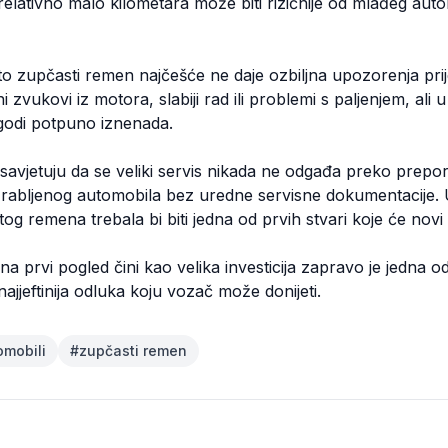
relativno malo kilometara može biti rizičnije od mlađeg auto
to zupčasti remen najčešće ne daje ozbiljna upozorenja pr
 zvukovi iz motora, slabiji rad ili problemi s paljenjem, ali 
godi potpuno iznenada.
savjetuju da se veliki servis nikada ne odgađa preko prepor
abljenog automobila bez uredne servisne dokumentacije. U
g remena trebala bi biti jedna od prvih stvari koje će novi v
a prvi pogled čini kao velika investicija zapravo je jedna od
jjeftinija odluka koju vozač može donijeti.
omobili
#
zupčasti remen