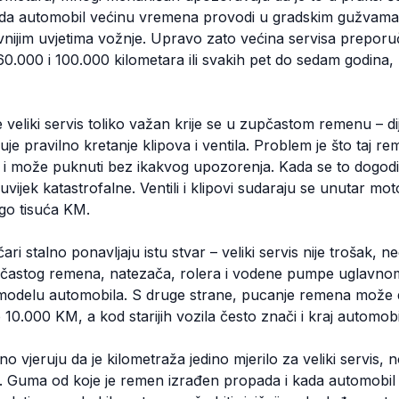
da automobil većinu vremena provodi u gradskim gužvama,
jevnijim uvjetima vožnje. Upravo zato većina servisa preporuč
60.000 i 100.000 kilometara ili svakih pet do sedam godina,
 veliki servis toliko važan krije se u zupčastom remenu – dij
je pravilno kretanje klipova i ventila. Problem je što taj 
st i može puknuti bez ikakvog upozorenja. Kada se to dogodi
vijek katastrofalne. Ventili i klipovi sudaraju se unutar mot
ego tisuća KM.
i stalno ponavljaju istu stvar – veliki servis nije trošak, 
častog remena, natezača, rolera i vodene pumpe uglavnom
modelu automobila. S druge strane, pucanje remena može 
 10.000 KM, a kod starijih vozila često znači i kraj automob
 vjeruju da je kilometraža jedino mjerilo za veliki servis, n
 Guma od koje je remen izrađen propada i kada automobil st