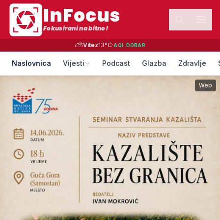
InFocus
Fokusirani na bitno!
⛅
Vitez
13
°C
·
AQI:
DOBAR
Naslovnica
Vijesti
Podcast
Glazba
Zdravlje
Web