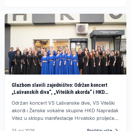
Glazbom slavili zajedništvo: Održan koncert
„Lašvanskih diva“, „Viteških akorda“ i HKD
Napredak Vitez
Održan koncert VS Lašvanske dive, VS Viteški
akordi i Ženske vokalne skupine HKD Napredak
Vitez u sklopu manifestacije Hrvatsko proljeće
Središnje Bosne.
23. svi 2026.
Pročitaj više