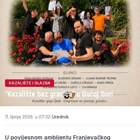
KAZALIŠTE I GLAZBA
"Kazalište bez granica" u Gučoj Gori
11. lipnja 2026. u 07:32
|
Urednik
U povijesnom ambijentu Franjevačkog