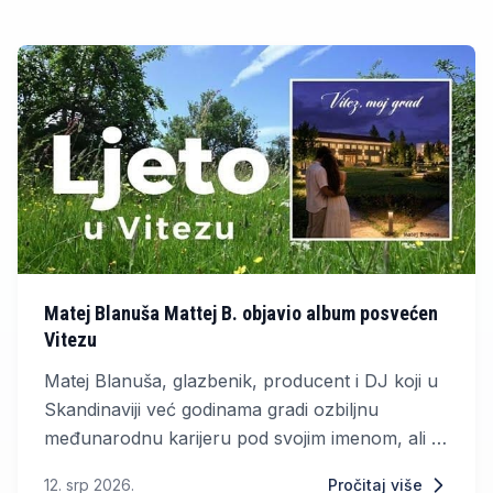
Matej Blanuša Mattej B. objavio album posvećen
Vitezu
Matej Blanuša, glazbenik, producent i DJ koji u
Skandinaviji već godinama gradi ozbiljnu
međunarodnu karijeru pod svojim imenom, ali i
kao Mattej B, objavio je novi album pod nazivom
12. srp 2026.
Pročitaj više