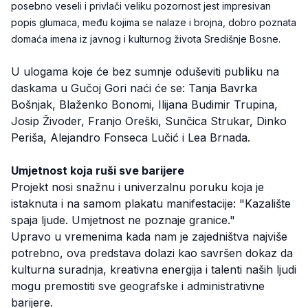
posebno veseli i privlači veliku pozornost jest impresivan
popis glumaca, među kojima se nalaze i brojna, dobro poznata
domaća imena iz javnog i kulturnog života Središnje Bosne.
U ulogama koje će bez sumnje oduševiti publiku na
daskama u Gučoj Gori naći će se: Tanja Bavrka
Bošnjak, Blaženko Bonomi, Ilijana Budimir Trupina,
Josip Živoder, Franjo Oreški, Sunčica Strukar, Dinko
Periša, Alejandro Fonseca Lučić i Lea Brnada.
Umjetnost koja ruši sve barijere
Projekt nosi snažnu i univerzalnu poruku koja je
istaknuta i na samom plakatu manifestacije: "Kazalište
spaja ljude. Umjetnost ne poznaje granice."
Upravo u vremenima kada nam je zajedništva najviše
potrebno, ova predstava dolazi kao savršen dokaz da
kulturna suradnja, kreativna energija i talenti naših ljudi
mogu premostiti sve geografske i administrativne
barijere.