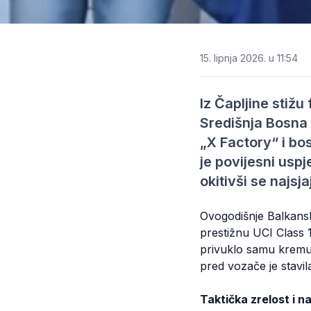
15. lipnja 2026. u 11:54
Iz Čapljine stižu
Središnja Bosna 
„X Factory“ i bo
je povijesni us
okitivši se najsj
Ovogodišnje Balkansk
prestižnu UCI Class 1
privuklo samu kremu 
pred vozače je stavila
Taktička zrelost i na