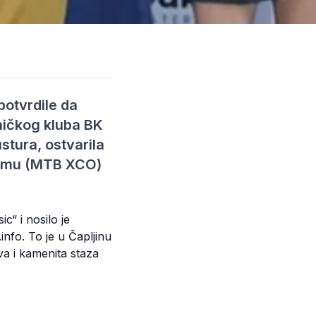
potvrdile da
ničkog kluba BK
tura, ostvarila
lizmu (MTB XCO)
“ i nosilo je
info. To je u Čapljinu
va i kamenita staza