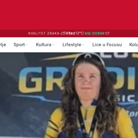
⛅
·
Vitez
13
°C
·
·
KVALITET ZRAKA
AQI:
DOBAR
1
/
7
lje
Sport
Kultura
Lifestyle
Lice u Focusu
Kol