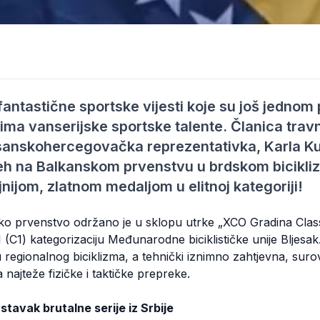
 fantastične sportske vijesti koje su još jednom 
ima vanserijske sportske talente. Članica trav
sanskohercegovačka reprezentativka, Karla Kus
pjeh na Balkanskom prvenstvu u brdskom bicik
ajnijom, zlatnom medaljom u elitnoj kategoriji!
o prvenstvo održano je u sklopu utrke „XCO Gradina Classic
 (C1) kategorizaciju Međunarodne biciklističke unije Bljesak.
regionalnog biciklizma, a tehnički iznimno zahtjevna, suro
 najteže fizičke i taktičke prepreke.
stavak brutalne serije iz Srbije