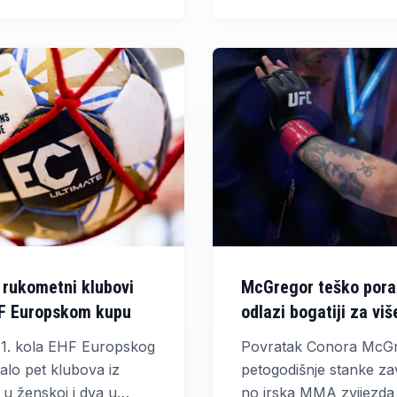
prihoda.
i upisala pobjedu od ča
rukometni klubovi
McGregor teško poraž
HF Europskom kupu
odlazi bogatiji za viš
 1. kola EHF Europskog
Povratak Conora McG
alo pet klubova iz
petogodišnje stanke za
 u ženskoj i dva u
no irska MMA zvijezda 