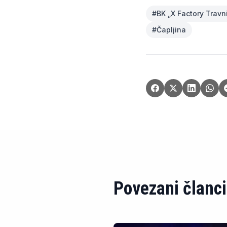
#
BK „X Factory Travn
#
Čapljina
Povezani članci