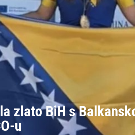
ela zlato BiH s Balkansk
CO-u