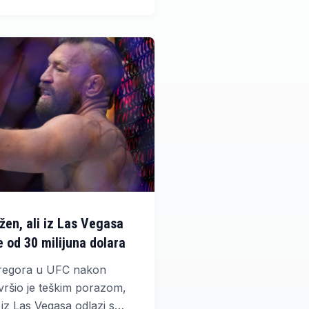
k 63 gola razlike.
en, ali iz Las Vegasa
e od 30 milijuna dolara
regora u UFC nakon
vršio je teškim porazom,
iz Las Vegasa odlazi s