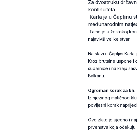
Za dvostruku državnu
kontinuiteta.
Karla je u Čapljinu s
međunarodnim natjecan
Tamo je u žestokoj konku
najavivši velike stvari.
Na stazi u Čapljini Karl
Kroz brutalne uspone i o
suparnice i na kraju sas
Balkanu.
Ogroman korak za bh. 
Iz njezinog matičnog klu
povijesni korak naprije
Ovo zlato je ujedno i n
prvenstva koja očekuju n