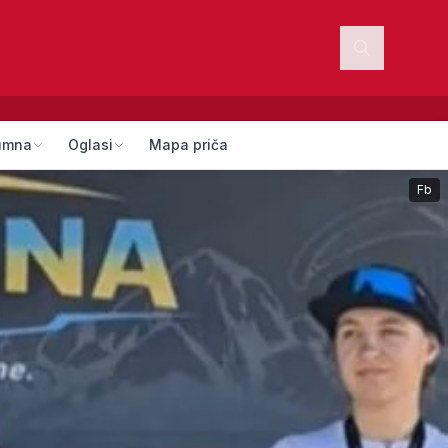
umna
Oglasi
Mapa priča
Fb