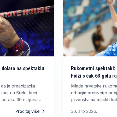
a dolara na spektaklu
Rukometni spektakl: 
Fidži s čak 63 gola ra
 da je organizacija
Mlade hrvatske rukomet
pnju u Bijeloj kući
od najimpresivnijih pob
k od oko 30 milijuna
prvenstvima mlađih kate
tična kompanija TKO
kolu skupine A Svjetsk
Pročitaj više
30. srp 2026.
 je tromjesečju 2026.
Rumunjskoj deklasirala 