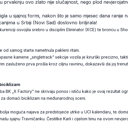
 prvakinju ovo zlato nije slučajnost, nego plod nevjerojatn
tigla u sjajnoj formi, nakon što je samo mjesec dana ranije n
jima u Srbiji (Novi Sad) doslovno briljirala!
renciji osvojila srebro u disciplini Eliminator (XCE) te broncu u Sh
a je od samog starta nametnula pakleni ritam.
pasne kamene „singletrack“ sekcije vozila je kirurški precizno, taktič
vim zasluženo prva prošla kroz ciljnu ravninu, dokazavši da joj tre
biciklizam
ba BK „X Factory“ ne skrivaju ponos i ističu kako je ovaj rezultat ogr
d za domaći biciklizam na međunarodnoj sceni.
ajbolja moguća najava za predstojeće utrke u UCI kalendaru, te dom
ašu sjajnu Travničanku. Čestitke Karli i cijelom timu na ovom nevje