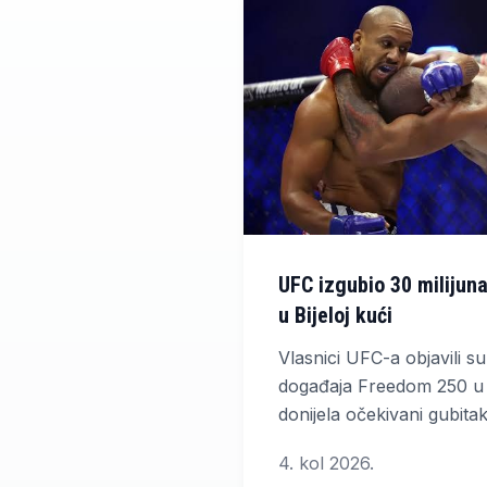
UFC izgubio 30 milijun
u Bijeloj kući
Vlasnici UFC-a objavili su
događaja Freedom 250 u li
donijela očekivani gubita
dolara. Unatoč tome, ma
4. kol 2026.
Group Holdings u drugom