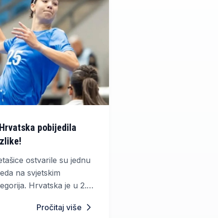
Hrvatska pobijedila
zlike!
ašice ostvarile su jednu
jeda na svjetskim
gorija. Hrvatska je u 2.
og prvenstva u
Pročitaj više
Fidži s nevjerojatnih 67:4