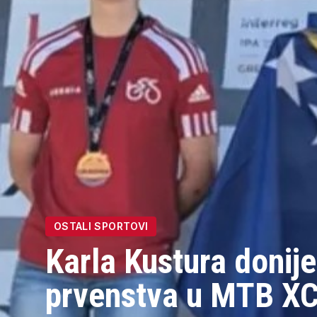
OSTALI SPORTOVI
Karla Kustura donij
prvenstva u MTB X