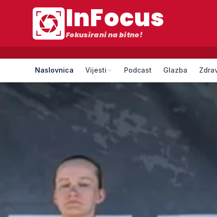
InFocus
Fokusirani na bitno!
Naslovnica
Vijesti
Podcast
Glazba
Zdrav