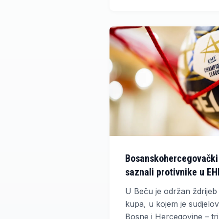
zabilježila značajan rast 
Bosanskohercegovački 
saznali protivnike u E
U Beču je održan ždrijeb
kupa, u kojem je sudjelov
Bosne i Hercegovine – tri