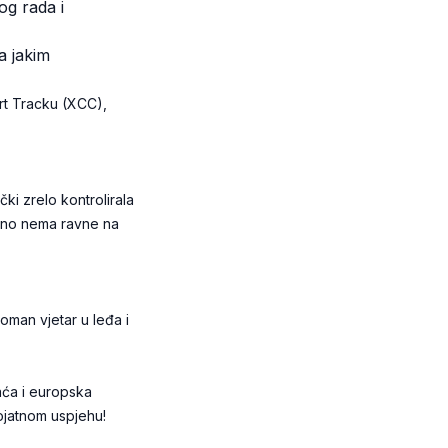
og rada i
a jakim
ort Tracku (XCC),
ki zrelo kontrolirala
nutno nema ravne na
oman vjetar u leđa i
aća i europska
rojatnom uspjehu!