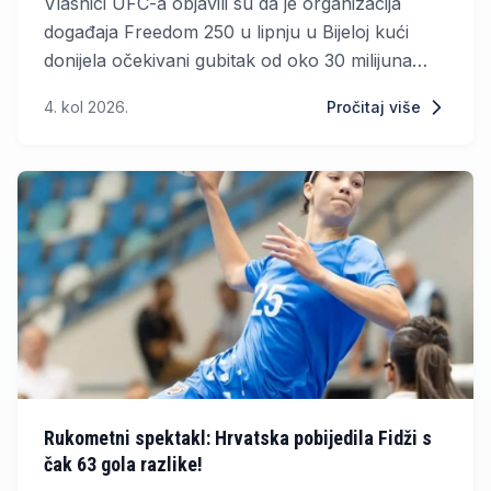
Vlasnici UFC-a objavili su da je organizacija
događaja Freedom 250 u lipnju u Bijeloj kući
donijela očekivani gubitak od oko 30 milijuna
dolara. Unatoč tome, matična kompanija TKO
4. kol 2026.
Pročitaj više
Group Holdings u drugom je tromjesečju 2026.
zabilježila značajan rast prihoda.
Rukometni spektakl: Hrvatska pobijedila Fidži s
čak 63 gola razlike!