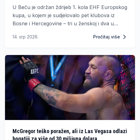
U Beču je održan ždrijeb 1. kola EHF Europskog
kupa, u kojem je sudjelovalo pet klubova iz
Bosne i Hercegovine – tri u ženskoj i dva u
muškoj konkurenciji.
14. srp 2026.
Pročitaj više
McGregor teško poražen, ali iz Las Vegasa odlazi
bogatiji za više od 30 milijuna dolara