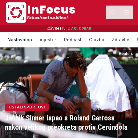
InFocus
Fokusirani na bitno!
⛅
Vitez
13
°C
·
AQI:
DOBAR
Naslovnica
Vijesti
Podcast
Glazba
Zdravlje
Reuters
OSTALI SPORTOVI
Jannik Sinner ispao s Roland Garrosa
nakon velikog preokreta protiv Cerúndola