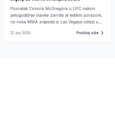
Povratak Conora McGregora u UFC nakon
petogodišnje stanke završio je teškim porazom,
no irska MMA zvijezda iz Las Vegasa odlazi s
jednom od najvećih zarada u karijeri.
12. srp 2026.
Pročitaj više