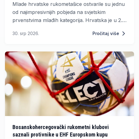
Mlade hrvatske rukometašice ostvarile su jednu
od najimpresivnijih pobjeda na svjetskim
prvenstvima mlađih kategorija. Hrvatska je u 2.
kolu skupine A Svjetskog prvenstva u
30. srp 2026.
Pročitaj više
Rumunjskoj deklasirala Fidži s nevjerojatnih 67:4
i upisala pobjedu od čak 63 gola razlike.
Bosanskohercegovački rukometni klubovi
saznali protivnike u EHF Europskom kupu