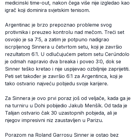
medicinski time-out, nakon čega više nije izgledao kao
igrač koji dominira svjetskim tenisom.
Argentinac je brzo prepoznao probleme svog
protivnika i preuzeo kontrolu nad mečom. Treći set
osvojio je sa 7:5, a zatim je potpuno nadigrao
iscrpljenog Sinnera u četvrtom setu, koji je završio
rezultatom 6:1. U odlučujućem petom setu Cerúndolo
je odmah napravio dva breaka i poveo 3:0, dok se
Sinner teško kretao i nije uspijevao ozbiljnije zaprijetiti.
Peti set također je završio 6:1 za Argentinca, koji je
tako ostvario najveću pobjedu svoje karijere.
Za Sinnera je ovo prvi poraz još od veljače, kada ga je
na turniru u Dohi pobijedio Jakub Menšík. Od tada je
Talijan ostvario čak 30 uzastopnih pobjeda, ali je
njegov impresivni niz zaustavljen u Parizu.
Porazom na Roland Garrosu Sinner je ostao bez