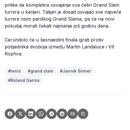
prilike da kompletira osvajanje sva četiri Grand Slam
turnira u karijeri. Talijan je dosad osvajao sve najveće
turnire osim pariškog Grand Slama, pa će na novi
pokušaj morati čekati najmanje još godinu dana.
Cerúndolo će u šesnaestini finala igrati protiv
pobjednika dvoboja između Martin Landaluce i Vít
Kopřiva.
#
tenis
#
grand slam
#
Jannik Sinner
#
Roland Garros