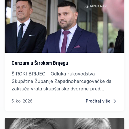
Cenzura u Širokom Brijegu
ŠIROKI BRIJEG – Odluka rukovodstva
Skupštine Županije Zapadnohercegovačke da
zaključa vrata skupštinske dvorane pred
Svečanom akademijom povodom obljetnice
5. kol 2026.
Pročitaj više
„Oluje“ izazvala je ozbiljan politički potres u
Širokom Brijegu.