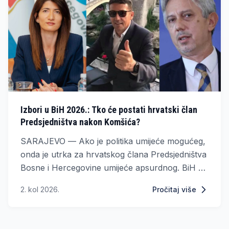
Izbori u BiH 2026.: Tko će postati hrvatski član
Predsjedništva nakon Komšića?
SARAJEVO — Ako je politika umijeće mogućeg,
onda je utrka za hrvatskog člana Predsjedništva
Bosne i Hercegovine umijeće apsurdnog. BiH se
priprema za opće izbore zakazane za listopad
2. kol 2026.
Pročitaj više
2026. godine, a najmalobrojniji konstitutivni
narod ponovno se, kao i u prijašnjim ciklusima,
nalazi u središtu jedinstvenog izbornog trilera.