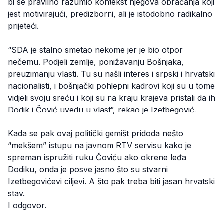
bi se pravilno razumio kontekst njegova obraćanja koji
jest motivirajući, predizborni, ali je istodobno radikalno
prijeteći.
“SDA je stalno smetao nekome jer je bio otpor
nečemu. Podjeli zemlje, ponižavanju Bošnjaka,
preuzimanju vlasti. Tu su našli interes i srpski i hrvatski
nacionalisti, i bošnjački pohlepni kadrovi koji su u tome
vidjeli svoju sreću i koji su na kraju krajeva pristali da ih
Dodik i Čović uvedu u vlast”, rekao je Izetbegović.
Kada se pak ovaj politički gemišt pridoda nešto
“mekšem” istupu na javnom RTV servisu kako je
spreman ispružiti ruku Čoviću ako okrene leđa
Dodiku, onda je posve jasno što su stvarni
Izetbegovićevi ciljevi. A što pak treba biti jasan hrvatski
stav.
I odgovor.