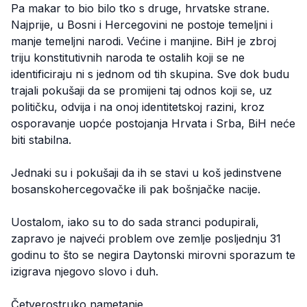
Pa makar to bio bilo tko s druge, hrvatske strane.
Najprije, u Bosni i Hercegovini ne postoje temeljni i
manje temeljni narodi. Većine i manjine. BiH je zbroj
triju konstitutivnih naroda te ostalih koji se ne
identificiraju ni s jednom od tih skupina. Sve dok budu
trajali pokušaji da se promijeni taj odnos koji se, uz
političku, odvija i na onoj identitetskoj razini, kroz
osporavanje uopće postojanja Hrvata i Srba, BiH neće
biti stabilna.
Jednaki su i pokušaji da ih se stavi u koš jedinstvene
bosanskohercegovačke ili pak bošnjačke nacije.
Uostalom, iako su to do sada stranci podupirali,
zapravo je najveći problem ove zemlje posljednju 31
godinu to što se negira Daytonski mirovni sporazum te
izigrava njegovo slovo i duh.
Četverostruko nametanje