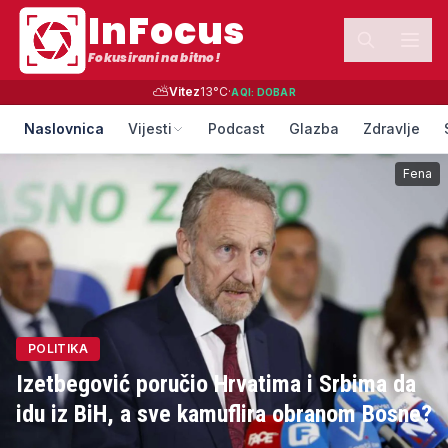
InFocus
Fokusirani na bitno!
⛅
Vitez
13
°C
·
AQI:
DOBAR
Naslovnica
Vijesti
Podcast
Glazba
Zdravlje
Fena
POLITIKA
Izetbegović poručio Hrvatima i Srbima da
idu iz BiH, a sve kamuflira obranom Bosne?