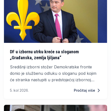
DF u izbornu utrku kreće sa sloganom
„Građanska, zemlja ljiljana“
Središnji izborni stožer Demokratske fronte
donio je službenu odluku o sloganu pod kojim
će stranka nastupiti u predstojećoj izbornoj
kampanji. Povjerenje birača na izborima DF će
5. kol 2026.
Pročitaj više
tražiti porukom „Građanska, zemlja ljiljana“,
potvrđeno je za domaće medije.