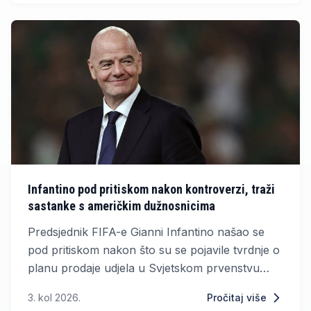
lipnja 2033. godine.
Infantino pod pritiskom nakon kontroverzi, traži
sastanke s američkim dužnosnicima
Predsjednik FIFA-e Gianni Infantino našao se
pod pritiskom nakon što su se pojavile tvrdnje o
planu prodaje udjela u Svjetskom prvenstvu
privatnim investitorima. Prema pisanju New York
3. kol 2026.
Pročitaj više
Posta, Infantino je posljednjih dana pokušavao