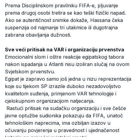
Prema Disciplinskom pravilniku FIFA-e, pljuvanje
prema drugoj osobi tretira se kao teški fizički napad.
Ako se autentičnost snimke dokaže, Hassana čeka
suspenzija od najmanje tri utakmice ili dugotrajna
zabrana obavljanja dužnosti.
Sve veći pritisak na VAR i organizaciju prvenstva
Emocionalni slom i oštre reakcije egipatskog tabora
nakon ispadanja u Atlanti nisu izoliran slučaj na ovom
Svjetskom prvenstvu.
Egipat je zapravo samo još jedna u nizu reprezentacija
koje su tijekom SP izrazile duboko nezadovoljstvo
kvalitetom suđenja, primjenom VAR tehnologije i
cjelokupnom organizacijom natjecanja.
Rastući pritisak na sudačku organizaciju i sve češće
javne optužbe sudionika pokazuju da FIFA, unatoč
tehnološkim naprecima, ima ozbiljan izazov u
očuvanju povjerenja u pravednost i ujednačenost