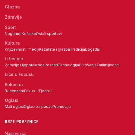
Glazba
Zdravlje
Sport
Nogomet
Košarka
Ostali sportovi
Kultura
Književnost i mediji
Kazalište i glazba
Tradicija
Događaji
Lifestyle
Zdravlje i ljepota
Moda
Poznati
Tehnologija
Putovanja
Zanimljivosti
Lice u Focusu
Kolumna
Recenzent
Fokus +
Tjedni +
Oglasi
Mali oglasi
Oglasi za posao
Promocije
BRZE POVEZNICE
Naslovnica