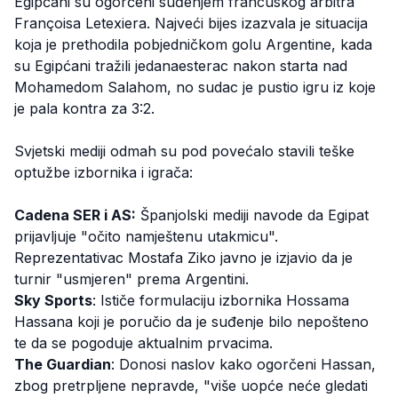
Egipćani su ogorčeni suđenjem francuskog arbitra
Françoisa Letexiera. Najveći bijes izazvala je situacija
koja je prethodila pobjedničkom golu Argentine, kada
su Egipćani tražili jedanaesterac nakon starta nad
Mohamedom Salahom, no sudac je pustio igru iz koje
je pala kontra za 3:2.
Svjetski mediji odmah su pod povećalo stavili teške
optužbe izbornika i igrača:
Cadena SER i AS:
Španjolski mediji navode da Egipat
prijavljuje "očito namještenu utakmicu".
Reprezentativac Mostafa Ziko javno je izjavio da je
turnir "usmjeren" prema Argentini.
Sky Sports
: Ističe formulaciju izbornika Hossama
Hassana koji je poručio da je suđenje bilo nepošteno
te da se pogoduje aktualnim prvacima.
The Guardian
: Donosi naslov kako ogorčeni Hassan,
zbog pretrpljene nepravde, "više uopće neće gledati