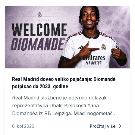
Real Madrid doveo veliko pojačanje: Diomandé
potpisao do 2033. godine
Real Madrid službeno je potvrdio dolazak
reprezentativca Obale Bjelokosti Yana
Diomandéa iz RB Leipziga. Mladi nogometaš
potpisao je sedmogodišnji ugovor, kojim se
6. kol 2026.
Pročitaj više
obvezao na vjernost madridskom klubu do 30.