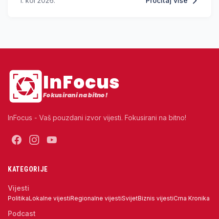
1. kol 2026.
Pročitaj više
Benfica.
InFocus
Fokusirani na bitno!
InFocus - Vaš pouzdani izvor vijesti. Fokusirani na bitno!
KATEGORIJE
Vijesti
Politika
Lokalne vijesti
Regionalne vijesti
Svijet
Biznis vijesti
Crna Kronika
Podcast