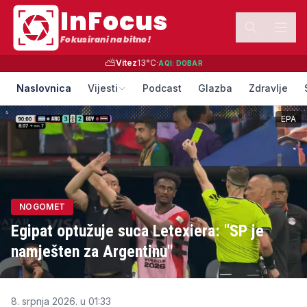
InFocus
Fokusirani na bitno!
⛅
Vitez
13
°C
·
AQI:
DOBAR
Naslovnica
Vijesti
Podcast
Glazba
Zdravlje
EPA
NOGOMET
Egipat optužuje suca Letexiera: "SP je
namješten za Argentinu"
8. srpnja 2026. u 01:33