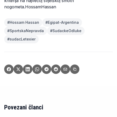
kriterija na najvećoj svjetskoj smotri
nogometa.HossamHassan
#
Hossam Hassan
#
Egipat-Argentina
#
SportskaNepravda
#
SudackeOdluke
#
sudacLetexier
Povezani članci