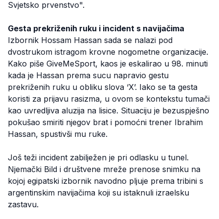
Svjetsko prvenstvo".
Gesta prekriženih ruku i incident s navijačima
Izbornik Hossam Hassan sada se nalazi pod
dvostrukom istragom krovne nogometne organizacije.
Kako piše GiveMeSport, kaos je eskalirao u 98. minuti
kada je Hassan prema sucu napravio gestu
prekriženih ruku u obliku slova ‘X’. Iako se ta gesta
koristi za prijavu rasizma, u ovom se kontekstu tumači
kao uvredljiva aluzija na lisice. Situaciju je bezuspješno
pokušao smiriti njegov brat i pomoćni trener Ibrahim
Hassan, spustivši mu ruke.
Još teži incident zabilježen je pri odlasku u tunel.
Njemački Bild i društvene mreže prenose snimku na
kojoj egipatski izbornik navodno pljuje prema tribini s
argentinskim navijačima koji su istaknuli izraelsku
zastavu.