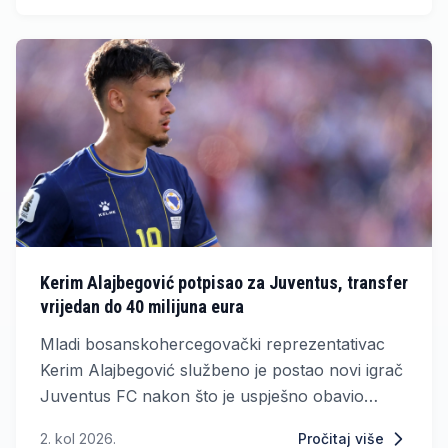
stupiti u kontakt s američkim predsjednikom
Donaldom Trumpom.
Kerim Alajbegović potpisao za Juventus, transfer
vrijedan do 40 milijuna eura
Mladi bosanskohercegovački reprezentativac
Kerim Alajbegović službeno je postao novi igrač
Juventus FC nakon što je uspješno obavio
liječničke preglede i potpisao ugovor s torinskim
2. kol 2026.
Pročitaj više