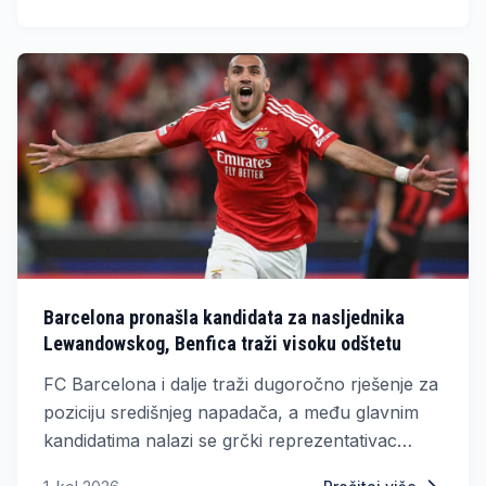
velikanom.
Barcelona pronašla kandidata za nasljednika
Lewandowskog, Benfica traži visoku odštetu
FC Barcelona i dalje traži dugoročno rješenje za
poziciju središnjeg napadača, a među glavnim
kandidatima nalazi se grčki reprezentativac
Vangelis Pavlidis, koji trenutačno nastupa za SL