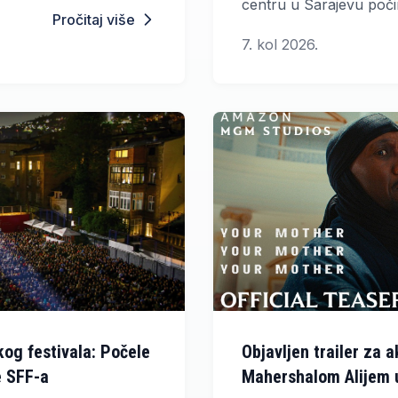
supruge, međunarodno
centru u Sarajevu počin
Pročitaj više
. Glavne uloge tumače
kolovoza, u 10 sati. Pr
7. kol 2026.
ler, a premijera je
nagrađeno s po deset b
2026. godine.
filmove iz različitih fes
posterom ovogodišnjeg
kog festivala: Počele
Objavljen trailer za ak
e SFF-a
Mahershalom Alijem u