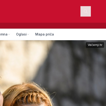
umna
Oglasi
Mapa priča
Večernji hr