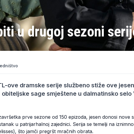
biti u drugoj sezoni seri
edništvo
L-ove dramske serije službeno stiže ove jesen
obiteljske sage smještene u dalmatinsko selo V
avršetka prve sezone od 150 epizoda, jesen donosi nove 
tanak u patrijarhalnoj zajednici. Serija se temelji na izni
lisses), što jamči pregršt mračnih obrata.