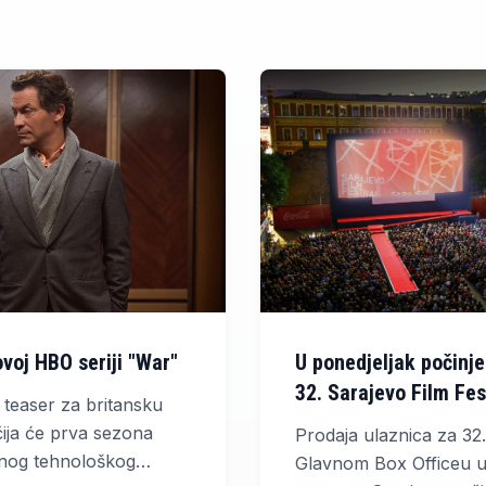
voj HBO seriji "War"
U ponedjeljak počinje
32. Sarajevo Film Fes
i teaser za britansku
 čija će prva sezona
Prodaja ulaznica za 32.
ćnog tehnološkog
Glavnom Box Officeu 