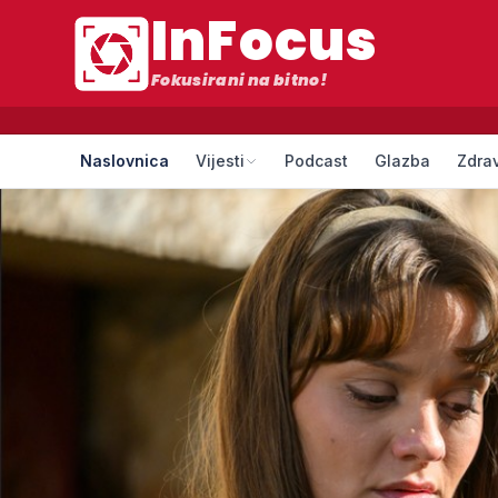
InFocus
Fokusirani na bitno!
Naslovnica
Vijesti
Podcast
Glazba
Zdrav