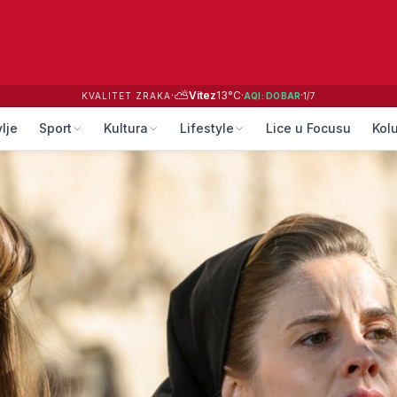
⛅
·
Vitez
13
°C
·
·
KVALITET ZRAKA
AQI:
DOBAR
1
/
7
lje
Sport
Kultura
Lifestyle
Lice u Focusu
Kol