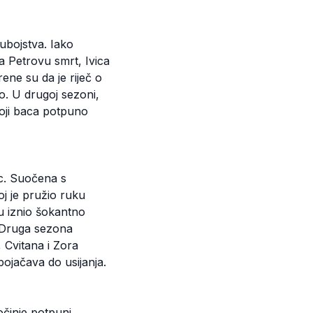
ubojstva. Iako
a Petrovu smrt, Ivica
rene su da je riječ o
lo. U drugoj sezoni,
 koji baca potpuno
ac. Suočena s
j je pružio ruku
u iznio šokantno
. Druga sezona
 Cvitana i Zora
pojačava do usijanja.
počinje potpuni