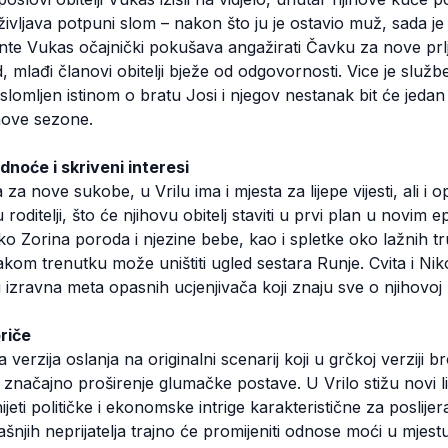
vljava potpuni slom – nakon što ju je ostavio muž, sada je 
Ante Vukas očajnički pokušava angažirati Čavku za nove prl
d, mlađi članovi obitelji bježe od odgovornosti. Vice je služb
slomljen istinom o bratu Josi i njegov nestanak bit će jedan 
ove sezone.
dnoće i skriveni interesi
za nove sukobe, u Vrilu ima i mjesta za lijepe vijesti, ali 
roditelji, što će njihovu obitelj staviti u prvi plan u novim 
ko Zorina poroda i njezine bebe, kao i spletke oko lažnih t
vakom trenutku može uništiti ugled sestara Runje. Cvita i N
ju izravna meta opasnih ucjenjivača koji znaju sve o njihovoj 
priče
erzija oslanja na originalni scenarij koji u grčkoj verziji b
značajno proširenje glumačke postave. U Vrilo stižu novi 
ijeti političke i ekonomske intrige karakteristične za poslije
njih neprijatelja trajno će promijeniti odnose moći u mjestu