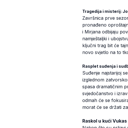
Tragedija i misterij:
Završnica prve sezo
pronađeno oproštajno 
i Mirjana odbijaju pov
namještaljki i ubojst
ključni trag bit će t
novo svjetlo na to tk
Rasplet suđenja i sud
Suđenje najstarijoj 
izglednom zatvorskom
spasa dramatičnim pr
svjedočanstvo i izra
odmah će se fokusira
morat će se držati za
Raskol u kući Vukas i
Nakon što su prljavi p