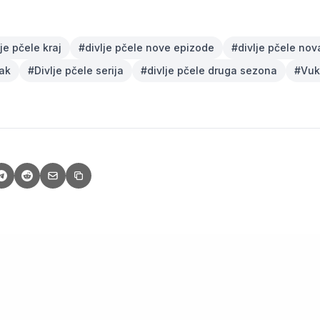
lje pčele kraj
#
divlje pčele nove epizode
#
divlje pčele no
tak
#
Divlje pčele serija
#
divlje pčele druga sezona
#
Vuk