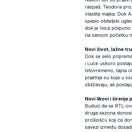
raspad. Teodora proži
vlastita majka. Dok 
spasio obiteljski ugle
dok je Ivica potpuno 
na samom početku n
Novi život, lažne tru
Dok se selo priprema 
i Luce uskoro postaju 
Istovremeno, tajna o
prijetnja su koja u s
zbližavaju, ali posta
Novi likovi i širenje 
Budući da se RTL-ova v
druga sezona donosi 
prošlošću koji će don
savezi između dosadaš