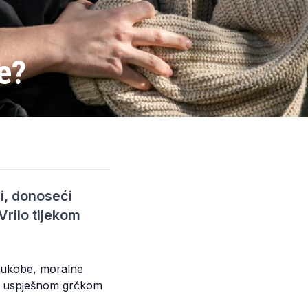
je?
i, donoseći
rilo tijekom
sukobe, moralne
mno uspješnom grčkom