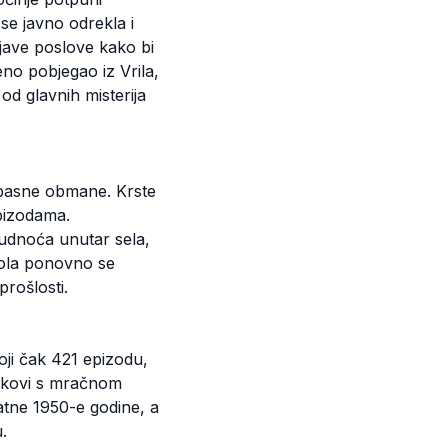
se javno odrekla i
jave poslove kako bi
eno pobjegao iz Vrila,
od glavnih misterija
i opasne obmane. Krste
epizodama.
rudnoća unutar sela,
ikola ponovno se
prošlosti.
roji čak 421 epizodu,
likovi s mračnom
ratne 1950-e godine, a
.