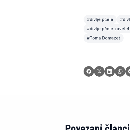
#
divlje pčele
#
div
#
divlje pčele završe
#
Toma Domazet
Povezani članci