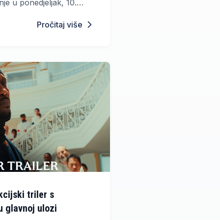
je u ponedjeljak, 10.
vih deset kupaca bit će
Pročitaj više
esplatnih ulaznica za
tivalskih programa i
 SFF-a.
cijski triler s
 glavnoj ulozi