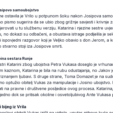
 Josipovo samoubojstvo
ne ostavila je Vrilo u potpunom šoku nakon Josipova samo
pismo sugerira da se ubio zbog grižnje savjesti i krivnje z
jerovati u tu službenu verziju. Katarina i njezine sestre uvje
vu, no dokazi su odbačeni, a obustava istrage podijelila je se
ajni ispovjedni razgovor koji je Veljko obavio s don Jerom, a
o stvarno stoji iza Josipove smrti.
bina sestara Runje
sestri Katarini zbog ubojstva Petra Vukasa doseglo je vrhun
 kaznom, Katarina je bila na rubu odustajanja, no Jakov jo
iznanjem ljubavi. S druge strane, Toma Domazet je na sud
vno optužio obitelj Vukas za manipulacije i Josino ubojstvo
ti na pravne i društvene posljedice ovog procesa. Katarina,
jedno dok se pritisak okoline i osvetoljubivog Ante Vukasa 
 bijeg iz Vrila
oslovi obitelji Vukas izišli na vidjelo, unutar njihove kuće 