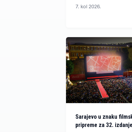
poduzetnika i njegove 
7. kol 2026.
poznate filmske zvijezde
Dominic West i Sienna Mil
zakazana za 1. listopada 
Sarajevo u znaku films
pripreme za 32. izdanj