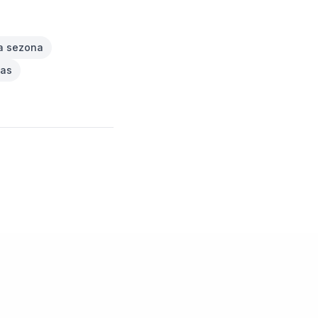
va sezona
as