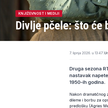
KNJIŽEVNOST I MEDIJI
Divlje pčele: što će 
7. lipnja 2026. u 13:47
|
Ur
Druga sezona RT
nastavak napete 
1950-ih godina.
Nakon dramatičnog z
dileme i borbu za ops
predlošku (Agries Me