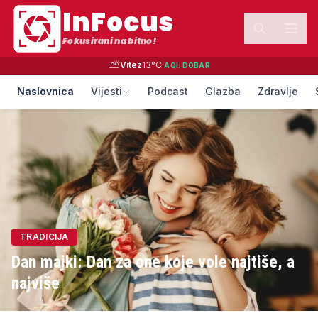
InFocus
Fokusirani na bitno!
⛅
Vitez
13
°C
·
AQI:
DOBAR
Naslovnica
Vijesti
Podcast
Glazba
Zdravlje
TRADICIJA
Dan majki: Dan za one koje vole najtiše, a
najviše