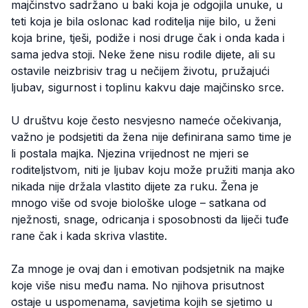
majčinstvo sadržano u baki koja je odgojila unuke, u
teti koja je bila oslonac kad roditelja nije bilo, u ženi
koja brine, tješi, podiže i nosi druge čak i onda kada i
sama jedva stoji. Neke žene nisu rodile dijete, ali su
ostavile neizbrisiv trag u nečijem životu, pružajući
ljubav, sigurnost i toplinu kakvu daje majčinsko srce.
U društvu koje često nesvjesno nameće očekivanja,
važno je podsjetiti da žena nije definirana samo time je
li postala majka. Njezina vrijednost ne mjeri se
roditeljstvom, niti je ljubav koju može pružiti manja ako
nikada nije držala vlastito dijete za ruku. Žena je
mnogo više od svoje biološke uloge – satkana od
nježnosti, snage, odricanja i sposobnosti da liječi tuđe
rane čak i kada skriva vlastite.
Za mnoge je ovaj dan i emotivan podsjetnik na majke
koje više nisu među nama. No njihova prisutnost
ostaje u uspomenama, savjetima kojih se sjetimo u