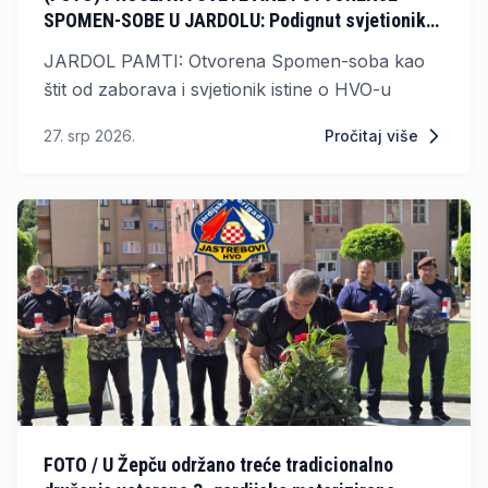
SPOMEN-SOBE U JARDOLU: Podignut svjetionik
istine za 21 heroja HVO-a i civilne žrtve
JARDOL PAMTI: Otvorena Spomen-soba kao
štit od zaborava i svjetionik istine o HVO-u
27. srp 2026.
Pročitaj više
FOTO / U Žepču održano treće tradicionalno