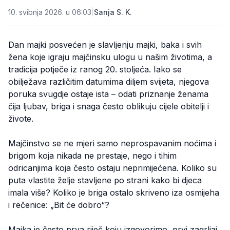
10. svibnja 2026. u 06:03
|
Sanja S. K.
Dan majki posvećen je slavljenju majki, baka i svih
žena koje igraju majčinsku ulogu u našim životima, a
tradicija potječe iz ranog 20. stoljeća. Iako se
obilježava različitim datumima diljem svijeta, njegova
poruka svugdje ostaje ista – odati priznanje ženama
čija ljubav, briga i snaga često oblikuju cijele obitelji i
živote.
Majčinstvo se ne mjeri samo neprospavanim noćima i
brigom koja nikada ne prestaje, nego i tihim
odricanjima koja često ostaju neprimijećena. Koliko su
puta vlastite želje stavljene po strani kako bi djeca
imala više? Koliko je briga ostalo skriveno iza osmijeha
i rečenice: „Bit će dobro“?
Majka je često prva riječ koju izgovorimo, prvi zagrljaj