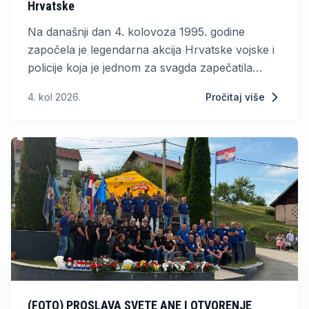
Hrvatske
Na današnji dan 4. kolovoza 1995. godine
započela je legendarna akcija Hrvatske vojske i
policije koja je jednom za svagda zapečatila
velikosrpske planove na području Republike
4. kol 2026.
Pročitaj više
Hrvatske. Inače, operacija ”Oluja” se i danas
proučava na američkim vojnim školama kao
primjer savršeno izvedene operacije.
(FOTO) PROSLAVA SVETE ANE I OTVORENJE