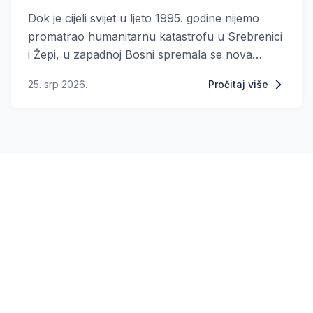
Dok je cijeli svijet u ljeto 1995. godine nijemo
promatrao humanitarnu katastrofu u Srebrenici
i Žepi, u zapadnoj Bosni spremala se nova
tragedija. Bihaćka enklava našla se pod silovitim
25. srp 2026.
Pročitaj više
udarom srpskih snaga u operaciji ciničnog
naziva „Spržena zemlja“. Odgovor na prijetnju
novog masakra stigao je 25. srpnja, kada
združene snage HV-a i HVO-a pokreću
operaciju „Ljeto 95“. Na bojišnici dugoj stotinu
kilometara, od Dinare do Kupresa, hrvatske su
snage u samo nekoliko dana slomile
neprijateljski otpor, oslobodile Bosansko
Grahovo i Glamoč te neprijatelja u Kninskoj
Krajini dovele u poluokruženje. Bila je to ključna
strateška pobjeda koja je spasila tisuće života i
širom otvorila vrata za pokretanje vojno-
redarstvene operacije „Oluja“.U nastavku