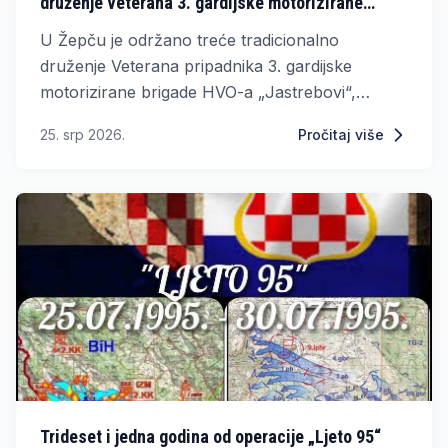
druženje veterana 3. gardijske motorizirane
brigade HVO "Jastrebovi"
U Žepču je održano treće tradicionalno
druženje Veterana pripadnika 3. gardijske
motorizirane brigade HVO-a „Jastrebovi“,
događaj koji je na jednom mjestu ponovno
25. srp 2026.
Pročitaj više
okupio brojne bivše pripadnike ove postrojbe iz
svih krajeva Središnje Bosne, od Usore i Žepča,
Viteza, Busovače, Travnika, Novog Travnika,
Lepeničke enklave, sve do Jajca.
Trideset i jedna godina od operacije „Ljeto 95“