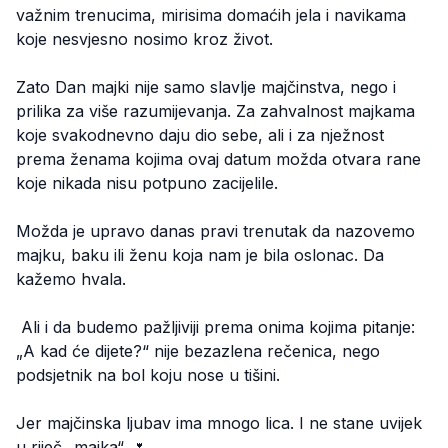
važnim trenucima, mirisima domaćih jela i navikama
koje nesvjesno nosimo kroz život.
Zato Dan majki nije samo slavlje majčinstva, nego i
prilika za više razumijevanja. Za zahvalnost majkama
koje svakodnevno daju dio sebe, ali i za nježnost
prema ženama kojima ovaj datum možda otvara rane
koje nikada nisu potpuno zacijelile.
Možda je upravo danas pravi trenutak da nazovemo
majku, baku ili ženu koja nam je bila oslonac. Da
kažemo hvala.
Ali i da budemo pažljiviji prema onima kojima pitanje:
„A kad će dijete?“ nije bezazlena rečenica, nego
podsjetnik na bol koju nose u tišini.
Jer majčinska ljubav ima mnogo lica. I ne stane uvijek
u riječ „majka“. 🌷