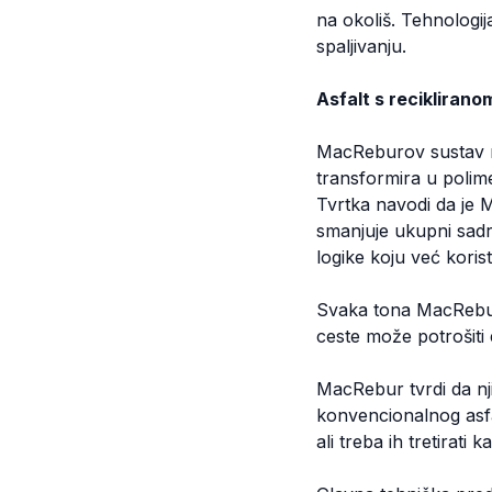
na okoliš. Tehnologij
spaljivanju.
Asfalt s reciklirano
MacReburov sustav ne
transformira u polime
Tvrtka navodi da je 
smanjuje ukupni sadr
logike koju već korist
Svaka tona MacRebur 
ceste može potrošiti 
MacRebur tvrdi da nji
konvencionalnog asfal
ali treba ih tretirati