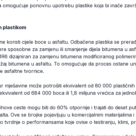
a omogućuje ponovnu upotrebu plastike koja bi inače završil
m plastikom
 koristi cijele boce u asfaltu. Odbačena plastika se prerađ
re sposobne za zamjenu ili smanjenje dijela bitumena u asfa
MR6 dizajniran za zamjenu bitumena modificiranog polimer
žaj bitumena u asfaltu. To omogućuje da proces ostane unu
e asfaltne tvornice.
mješavine može potrošiti ekvivalent od 80 000 plastičnih
ekvivalent od 684 000 boca ili 1,8 milijuna vrećica za jedn
hove ceste mogu biti do 60% otpornije i trajati do deset put
ta. Ove se brojke pojavljuju u komercijalnim materijalima i 
 kao tvrdnje o performansama koje ovise o testiranju, klimi, p