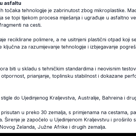
 u asfaltu
ijih točaka tehnologije je zabrinutost zbog mikroplastike. M
oja se topi tijekom procesa miješanja i ugrađuje u asfaltno v
fragmenti na cesti.
je reciklirane polimere, a ne usitnjeni plastični otpad koji 
je ključna za razumijevanje tehnologije i izbjegavanje pogr
ra biti u skladu s tehničkim standardima i neovisnim testo
, otpornost, prianjanje, toplinsku stabilnost i dokazane per
tigle do Ujedinjenog Kraljevstva, Australije, Bahreina i drugi
 prisutan u preko 30 zemalja, s primjenama na cestama, park
ja. Širenje je započelo u Ujedinjenom Kraljevstvu i proširilo 
 Novog Zelanda, Južne Afrike i drugih zemalja.