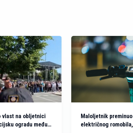
 vlast na obljetnici
Maloljetnik preminuo
icijsku ogradu među
električnog romobila,
kacigu