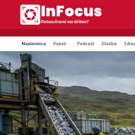
InFocus
Fokusirani na bitno!
Naslovnica
Vijesti
Podcast
Glazba
Zdrav