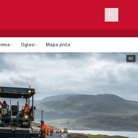
umna
Oglasi
Mapa priča
N1