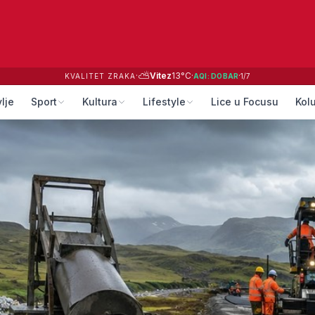
⛅
·
Vitez
13
°C
·
·
KVALITET ZRAKA
AQI:
DOBAR
1
/
7
lje
Sport
Kultura
Lifestyle
Lice u Focusu
Kol