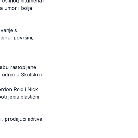
 fosilnog bitumena i
na umor i bolja
ovanje s
ajnu, površini,
rebu rastopljene
e odnio u Škotsku i
rdon Reid i Nick
rijebiti plastični
 prodajući aditive