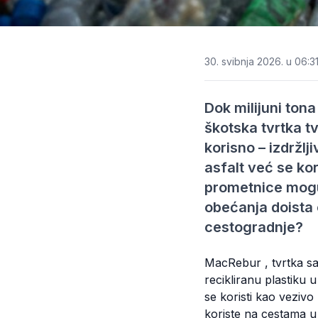
30. svibnja 2026. u 06:3
Dok milijuni tona
škotska tvrtka tv
korisno – izdržlj
asfalt već se kor
prometnice mogu b
obećanja doista 
cestogradnje?
MacRebur , tvrtka sa 
recikliranu plastiku 
se koristi kao vezivo
koriste na cestama u