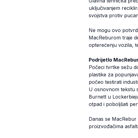
Glavna tehnička predn
uključivanjem recikli
svojstva protiv pucan
Ne mogu ovo potvrdit
MacReburom traje dese
opterećenju vozila, t
Podrijetlo MacRebu
Počeci tvrtke sežu do
plastike za popunjava
počeo testirati indust
U osnovnom tekstu st
Burnett u Lockerbieju.
otpad i poboljšati pe
Danas se MacRebur po
proizvođačima asfalt