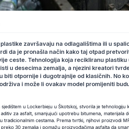
1
 plastike završavaju na odlagalištima ili u spal
rdi da je pronašla način kako taj otpad pretvori
ivije ceste. Tehnologija koja recikliranu plastik
isti u desecima zemalja, a njezini kreatori tvrd
iti otpornije i dugotrajnije od klasičnih. No ko
održiva i može li ovakav model promijeniti bud
sjedištem u Lockerbieju u Škotskoj, stvorila je tehnologiju 
u aditiv za asfalt, smanjujući upotrebu bitumena, materijala d
 u tradicionalnim cestama. Prema tvrtki, njihovi proizvodi 
 preko 30 zemalja i pomažu proizvođačima asfalta da smanje