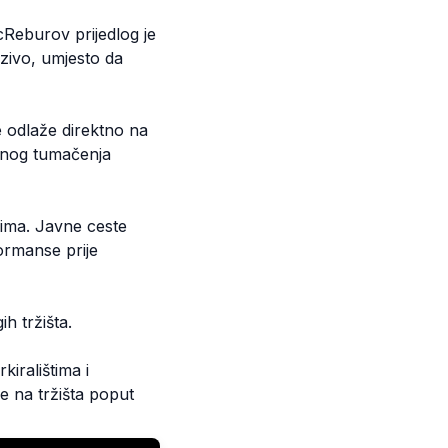
acReburov prijedlog je
ezivo, umjesto da
se odlaže direktno na
ešnog tumačenja
vima. Javne ceste
formanse prije
h tržišta.
iralištima i
se na tržišta poput