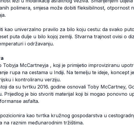
ost leži u modifikaciji asfaltnog veziva. Smanjenjem udjela
ranih polimera, smjesa može dobiti fleksibilnost, otpornost 
ja.
i kao univerzalno pravilo za bilo koju cestu: da svako put
t puta dulje u bilo kojoj zemlji. Stvarna trajnost ovisi o diz
emperaturi i održavanju.
ra
 Tobyja McCartneyja , koji je primijetio improviziranu upot
nje rupa na cestama u Indiji. Na temelju te ideje, koncept j
rijsku i kontroliranu verziju.
oji da su tvrtku 2016. godine osnovali Toby McCartney, Go
 Prijedlog je bio stvoriti materijal koji bi mogao ponovno upot
rformanse asfalta.
zicionira kao tvrtka kružnog gospodarstva u cestogradnji,
a na raznim međunarodnim tržištima.