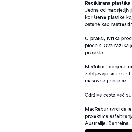
Reciklirana plastika
Jedna od najosjetljiv
korištenje plastike k
ostane kao rastresiti 
U praksi, tvrtka proda
pločnik. Ova razlika 
projekta.
Međutim, primjena mo
zahtijevaju sigurnost
masovne primjene.
Održive ceste već su s
MacRebur tvrdi da je
projektima asfaltiran
Australije, Bahreina,