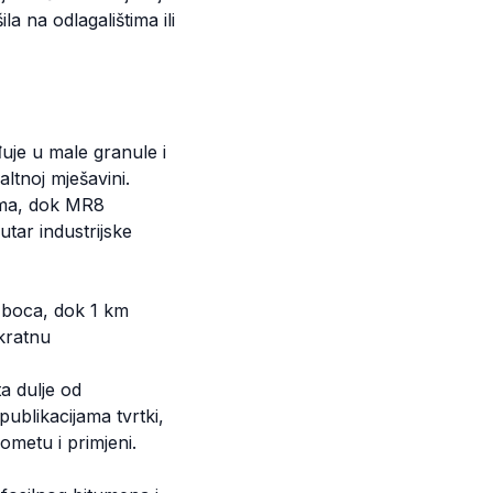
a na odlagalištima ili
uje u male granule i
ltnoj mješavini.
ima, dok MR8
tar industrijske
 boca, dok 1 km
okratnu
a dulje od
publikacijama tvrtki,
rometu i primjeni.