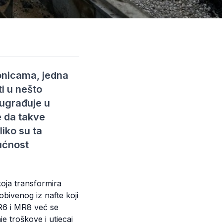
ionicama, jedna
ti u nešto
u ugrađuje u
e da takve
liko su ta
ućnost
koja transformira
obivenog iz nafte koji
MR6 i MR8 već se
 troškove i utjecaj