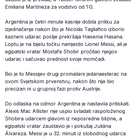
Emiliana Martíneza za vodstvo od 1:0.
Argentina je četiri minute kasnije dobila priliku za
izjednačenje nakon što je Nicolás Tagliafico izborio
kazneni udarac poslije prekršaja Haisema Hasana.
Loptu je na bijelu točku namjestio Lionel Messi, ali je
egipatski vratar Mostafa Shobir pročitao njegov
udarac i sačuvao prednost svoje momčadi.
Bio je to Messijev drugi promašeni jedanaesterac na
ovom Svjetskom prvenstvu, nakon što nije bio
precizan ni u grupnoj fazi protiv Austrije.
Do odlaska na odmor Argentina je nastavila pritiskati.
Alexis Mac Allister nije uspio svladati raspoloženog
Shobira udarcem glavom iz neposredne blizine, a
egipatski vratar zaustavio je i pokušaj Juliána
Álvareza. Messi je u 32. minuti iz slobodnog udarca