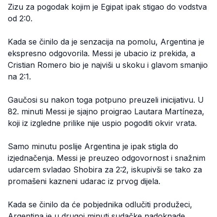
Zizu za pogodak kojim je Egipat ipak stigao do vodstva
od 2:0.
Kada se činilo da je senzacija na pomolu, Argentina je
ekspresno odgovorila. Messi je ubacio iz prekida, a
Cristian Romero bio je najviši u skoku i glavom smanjio
na 2:1.
Gaučosi su nakon toga potpuno preuzeli inicijativu. U
82. minuti Messi je sjajno proigrao Lautara Martíneza,
koji iz izgledne prilike nije uspio pogoditi okvir vrata.
Samo minutu poslije Argentina je ipak stigla do
izjednačenja. Messi je preuzeo odgovornost i snažnim
udarcem svladao Shobira za 2:2, iskupivši se tako za
promašeni kazneni udarac iz prvog dijela.
Kada se činilo da će pobjednika odlučiti produžeci,
Argentina je u drugoj minuti sudačke nadoknade