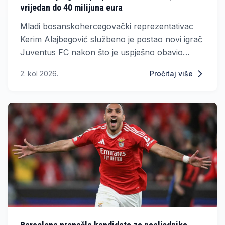
vrijedan do 40 milijuna eura
Mladi bosanskohercegovački reprezentativac
Kerim Alajbegović službeno je postao novi igrač
Juventus FC nakon što je uspješno obavio
liječničke preglede i potpisao ugovor s torinskim
2. kol 2026.
Pročitaj više
velikanom.