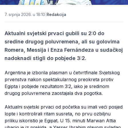
7. srpnja 2026. u 18:10
|
Redakcija
Aktualni svjetski prvaci gubili su 2:0 do
sredine drugog poluvremena, ali su golovima
Romera, Messija i Enza Fernándeza u sudačkoj
nadoknadi stigli do pobjede 3:2.
Argentina je izborila plasman u četvrtfinale Svjetskog
prvenstva nakon spektakularnog preokreta protiv
Egipta i pobjede rezultatom 3:2, iako je sredinom
drugog poluvremena zaostajala dva pogotka.
Aktualni svjetski prvaci od početka su imali veći posjed
lopte i kontrolirali ritam susreta, no prvu ozbiljnu
priliku iskoristio je Egipat. U 15. minuti Marwan Attia
ubacio je iz prekida, a Yasser Ibrahim glavom svladao