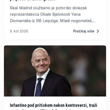
Real Madrid službeno je potvrdio dolazak
reprezentativca Obale Bjelokosti Yana
Diomandéa iz RB Leipziga. Mladi nogometaš
potpisao je sedmogodišnji ugovor, kojim se
6. kol 2026.
Pročitaj više
obvezao na vjernost madridskom klubu do 30.
lipnja 2033. godine.
Infantino pod pritiskom nakon kontroverzi, traži