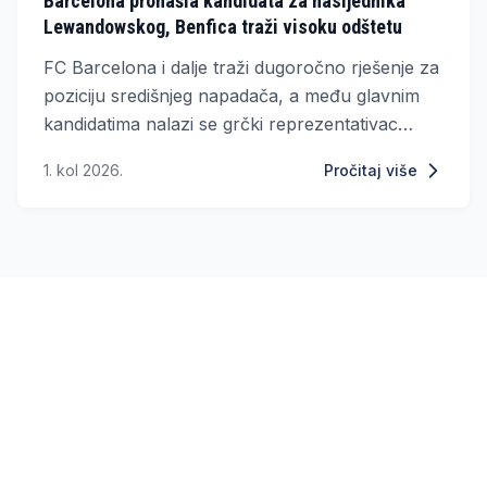
Barcelona pronašla kandidata za nasljednika
Lewandowskog, Benfica traži visoku odštetu
FC Barcelona i dalje traži dugoročno rješenje za
poziciju središnjeg napadača, a među glavnim
kandidatima nalazi se grčki reprezentativac
Vangelis Pavlidis, koji trenutačno nastupa za SL
1. kol 2026.
Pročitaj više
Benfica.