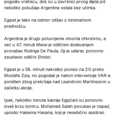
pogodio vratnicu, dok su u završnici prvog dijela još
nekoliko pokušaja Argentine ostala bez učinka.
Egipat je tako na odmor otišao s minimalnom
prednošću.
Argentina je drugo poluvrijeme otvorila ofenzivno, a
već u 47. minuti Messi je odličnim dodavanjem
pronašao Rodriga De Paula, čiji je udarac ponovno
zaustavio odlični Shobir.
Egipat je u 58. minuti nakratko povisio na 2:0 preko
Mostafe Ziza, no pogodak je nakon intervencije VAR-a
poništen zbog prekršaja nad Lisandrom Martínezom u
začetku akcije.
Ipak, nekoliko minuta kasnije Egipćani su ponovno
izveli brzu kontru. Mohamed Salah povukao je napad,
uposlio Haisema Hasana, koji je nesebično asistirao