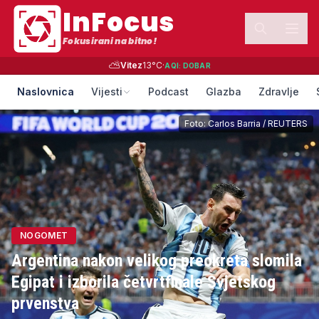
InFocus
Fokusirani na bitno!
⛅
Vitez
13
°C
·
AQI:
DOBAR
Naslovnica
Vijesti
Podcast
Glazba
Zdravlje
Foto:
Carlos Barria
/
REUTERS
NOGOMET
Argentina nakon velikog preokreta slomila
Egipat i izborila četvrtfinale Svjetskog
prvenstva