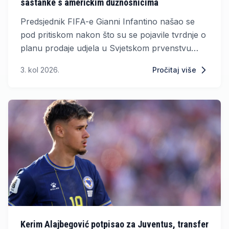
sastanke s američkim dužnosnicima
Predsjednik FIFA-e Gianni Infantino našao se
pod pritiskom nakon što su se pojavile tvrdnje o
planu prodaje udjela u Svjetskom prvenstvu
privatnim investitorima. Prema pisanju New York
3. kol 2026.
Pročitaj više
Posta, Infantino je posljednjih dana pokušavao
stupiti u kontakt s američkim predsjednikom
Donaldom Trumpom.
Kerim Alajbegović potpisao za Juventus, transfer