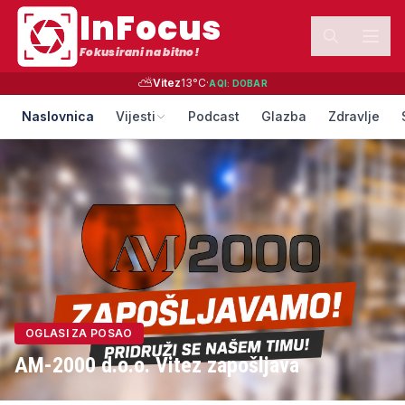
InFocus
Fokusirani na bitno!
⛅
Vitez
13
°C
·
AQI:
DOBAR
Naslovnica
Vijesti
Podcast
Glazba
Zdravlje
OGLASI ZA POSAO
AM-2000 d.o.o. Vitez zapošljava